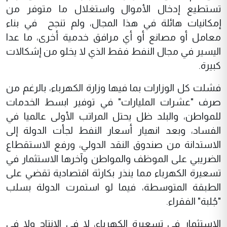
تستطيع إدخال الأموال واستغلال ما متوفر من
إمكانيات هائلة في هذا المجال، ولم تنجح في بناء
معامل أو مصانع أو أي مرافق خدمية أخرى، ما عدا
اليسير في مجال النفط فقط الذي لا يخلو من إشكالات
كبيرة.
فشلت كل الوزارات بما فيها وزارة الكهرباء، بالرغم من
صرف "عشرات المليارات" في توفير ابسط الخدمات
للمواطن، والبلد ظل يحتل المراتب الأولى عالميا في
الفساد، وبعد انهيار أسعار النفط لجأت الدولة إلى
الاستدانة من صندوق النقد الدولي، ورفع الاستقطاع
الضريبي على الموظف والمواطن وآخرها الاستثمار في
تسعيرة الكهرباء مما ينذر بكارثة اقتصادية تقضي على
الطبقة المتوسطة، فيما لو استمرت الدولة بسلب
"جُلبة" الفقراء.
الاستثمار في تسعيرة الكهرباء، لا في الإنتاج ولا في