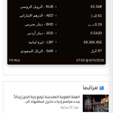
CurrencyRate
اقرأ أيضاً
العتبة العلوية المقدسة ترفع راية الحزن إيذاناً
ببدء مراسم إحياء ذكرى استشهاد الر...
منذ 12 ساعة