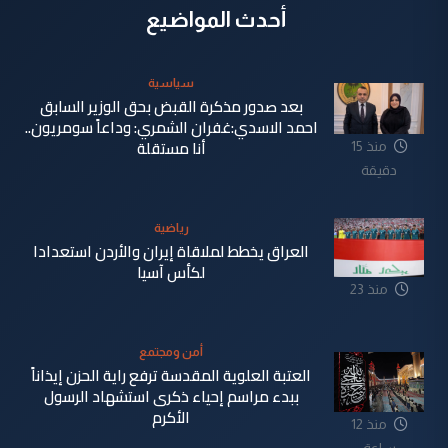
أحدث المواضيع
سياسية
بعد صدور مذكرة القبض بحق الوزير السابق
احمد الاسدي:غفران الشمري: وداعاً سومريون..
أنا مستقلة
منذ 15
دقيقة
رياضية
العراق يخطط لملاقاة إيران والأردن استعدادا
لكأس آسيا
منذ 23
دقيقة
أمن ومجتمع
العتبة العلوية المقدسة ترفع راية الحزن إيذاناً
ببدء مراسم إحياء ذكرى استشهاد الرسول
الأكرم
منذ 12