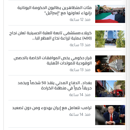
إكمال دراستي داخل ...
مئات المتظاهرين يطالبون الحكومة اليونانية
السعودية توافق على الاستمرار في
بإنهاء تعاونها مع "إسرائيل"
الموضوع :
إعطاء 100 منحة دراسية للطلبة العراقيين في
منذ 12 ساعة
جامعاتها سنويا
كربلاء:مستشفى تابعة للعتبة الحسينية تعلن نجاح
(400) عملية لزراعة نخاع العظم للبا...
منذ 13 ساعة
قرار حكومي يخص الموافقات الخاصة بالحصص
الوقودية للمولدات الأهلية
منذ 13 ساعة
بغداد.. الدفاع المدني ينقذ 50 شخصاً ويخمد
حريقاً كبيراً في منطقة الكرادة
منذ 14 ساعة
ترامب: نتعامل مع إيران بهدوء ومن دون تصعيد
منذ 14 ساعة