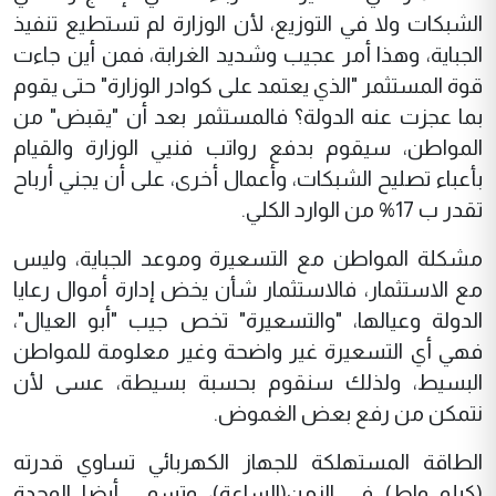
الشبكات ولا في التوزيع، لأن الوزارة لم تستطيع تنفيذ
الجباية، وهذا أمر عجيب وشديد الغرابة، فمن أين جاءت
قوة المستثمر "الذي يعتمد على كوادر الوزارة" حتى يقوم
بما عجزت عنه الدولة؟ فالمستثمر بعد أن "يقبض" من
المواطن، سيقوم بدفع رواتب فنيي الوزارة والقيام
بأعباء تصليح الشبكات، وأعمال أخرى، على أن يجني أرباح
تقدر ب 17% من الوارد الكلي.
مشكلة المواطن مع التسعيرة وموعد الجباية، وليس
مع الاستثمار، فالاستثمار شأن يخض إدارة أموال رعايا
الدولة وعيالها، "والتسعيرة" تخص جيب "أبو العيال"،
فهي أي التسعيرة غير واضحة وغير معلومة للمواطن
البسيط، ولذلك سنقوم بحسبة بسيطة، عسى لأن
نتمكن من رفع بعض الغموض.
الطاقة المستهلكة للجهاز الكهربائي تساوي قدرته
(كيلو واط) في الزمن(الساعة)، وتسمى أيضا الوحدة