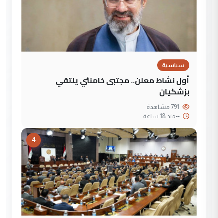
سياسية
أول نشاط معلن.. مجتبى خامنئي يلتقي
بزشكيان
791 مشاهدة
--
منذ 18 ساعة
4