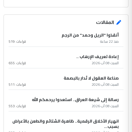
المقالات
أنقذوا "الريل وحمد" من الرجم
منذ 22 ساعة
قراءات :
519
إعادة تعريف الإرهاب ..
السبت 08 آب 2026
قراءات :
655
صناعة العقول لا تُدار بالبصمة
السبت 08 آب 2026
قراءات :
511
رسالة إلى شيعة العراق.. استعدوا يرحمكم الله
السبت 08 آب 2026
قراءات :
553
انهيار الأخلاق الرقمية.. ظاهرة الشتائم والطعن بالأعراض
بسبب...