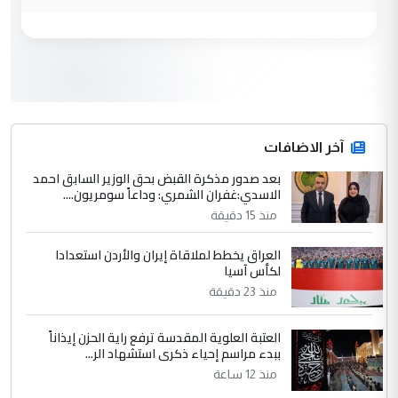
3
صلاح مهدي حسن
التعليق : صلاح مهدي حسن ...
هيئة الحج تصدر قرارا يخص "لم الشمل"
الموضوع :
وتعديل استمارة قرعة الحج
4
آخر الاضافات
hadi
بعد صدور مذكرة القبض بحق الوزير السابق احمد
التعليق : تحيه اخويه حسينيه اي انسان مهما
الاسدي:غفران الشمري: وداعاً سومريون....
كان محدود المعرفه بتفاصيل احداث المنطقه
منذ 15 دقيقة
يقول بما لايقبل ...
أردوغان يؤكد ان اتفاقية مكة للدفاع
الموضوع :
العراق يخطط لملاقاة إيران والأردن استعدادا
المشترك لا تستهدف أية دولة ومفتوحة لانضمام
لكأس آسيا
الدول الشقيقة
منذ 23 دقيقة
العتبة العلوية المقدسة ترفع راية الحزن إيذاناً
5
يوسف غزوان عصمت
ببدء مراسم إحياء ذكرى استشهاد الر...
التعليق : بكالوريوس فيزياء طبية متزوج و
منذ 12 ساعة
زوجتي أيضا بكالوريوس سكني بغداد أرغب في