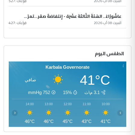
السبت 08 آب 2026
قراءات :
527
عاشُورْاءُ.. السّنَةُ الثّالثةَ عشَرَة - إِنتفاضةُ صفَر…تمرّ...
السبت 08 آب 2026
قراءات :
427
الطقس اليوم
Karbala Governorate
41°C
صافي
3.1 م\ث
15%
752
mmHg
15:00
14:00
13:00
12:00
11:00
10:00
‹
›
46°C
46°C
46°C
45°C
43°C
41°C