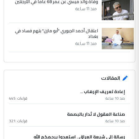
وفاة والد ميسي عن عمر 68 عاما في الأرجنتين
منذ 11 ساعة
اعتقال أحمد الجبوري "أبو مازن" بتهم فساد في
بغداد
منذ 11 ساعة
المقالات
إعادة تعريف الإرهاب ..
منذ 10 ساعة
قراءات :
445
صناعة العقول لا تُدار بالبصمة
منذ 10 ساعة
قراءات :
321
رسالة إلى شيعة العراق.. استعدوا يرحمكم الله