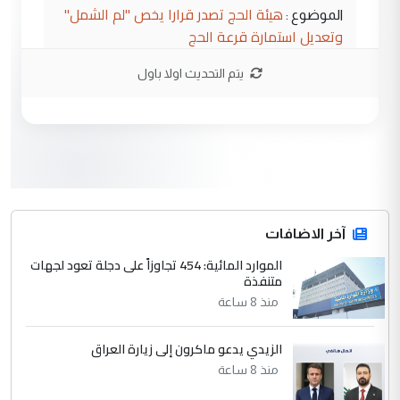
هيئة الحج تصدر قرارا يخص "لم الشمل"
الموضوع :
وتعديل استمارة قرعة الحج
يتم التحديث اولا باول
3
hadi
التعليق : تحيه اخويه حسينيه اي انسان مهما
كان محدود المعرفه بتفاصيل احداث المنطقه
يقول بما لايقبل ...
أردوغان يؤكد ان اتفاقية مكة للدفاع
الموضوع :
المشترك لا تستهدف أية دولة ومفتوحة لانضمام
الدول الشقيقة
آخر الاضافات
الموارد المائية: 454 تجاوزاً على دجلة تعود لجهات
4
متنفذة
يوسف غزوان عصمت
منذ 8 ساعة
التعليق : بكالوريوس فيزياء طبية متزوج و
زوجتي أيضا بكالوريوس سكني بغداد أرغب في
إكمال دراستي داخل ...
الزيدي يدعو ماكرون إلى زيارة العراق
السعودية توافق على الاستمرار في
منذ 8 ساعة
الموضوع :
إعطاء 100 منحة دراسية للطلبة العراقيين في