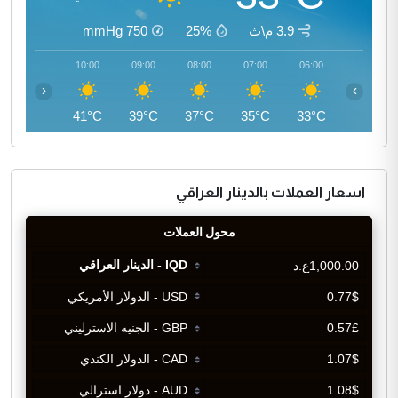
3.9 م\ث
25%
750
mmHg
11:00
10:00
09:00
08:00
07:00
06:00
‹
›
43°C
41°C
39°C
37°C
35°C
33°C
اسعار العملات بالدينار العراقي