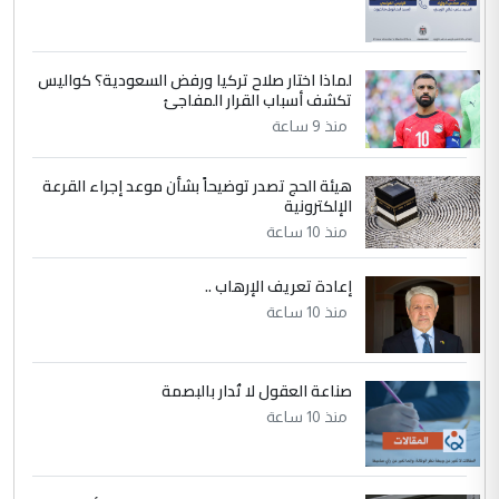
جامعاتها سنويا
لماذا اختار صلاح تركيا ورفض السعودية؟ كواليس
5
عبد الأمير جاسم هليل
تكشف أسباب القرار المفاجئ
التعليق : نحن اباء الطلاب الأوائل على العراق
منذ 9 ساعة
نتشرف بلقاء السيد احمد الصافي في العتبات
الحسنية لزرع ...
هيئة الحج تصدر توضيحاً بشأن موعد إجراء القرعة
مكتب السيد احمد الصافي : لا يوجود
الإلكترونية
الموضوع :
لدينا اي حساب على الفيس بوك وتويتر
منذ 10 ساعة
إعادة تعريف الإرهاب ..
منذ 10 ساعة
صناعة العقول لا تُدار بالبصمة
منذ 10 ساعة