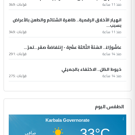
منذ 11 ساعة
قراءات :
349
انهيار الأخلاق الرقمية.. ظاهرة الشتائم والطعن بالأعراض
بسبب...
منذ 11 ساعة
قراءات :
349
عاشُورْاءُ.. السّنَةُ الثّالثةَ عشَرَة - إِنتفاضةُ صفَر…تمرّ...
منذ 14 ساعة
قراءات :
291
خيوط الظل.. الاكتفاء بالجميلي
منذ 14 ساعة
قراءات :
275
الطقس اليوم
Karbala Governorate
33°C
صافي