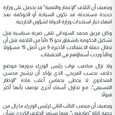
ويضيف أن ائتلاف "الإعمار والتنمية" قد يحصل على وزارة
جديدة مستحدثة، قد تكون السياحة أو الحوكمة، بعد
انتهاء خيار استحداث وزارة الدولة لشؤون الخارجية.
وكان فريق محمد السوداني تلقى ضربة سياسية قبل
تشكيل الحكومة بانشقاق نحو 15 نائباً من ائتلافه، قبل أن
تطال حملة الاعتقالات الأخيرة 9 من أصل 15 مسؤولاً
ونائباً وردت أسماؤهم في التحقيقات.
ولا تزال مناصب نواب رئيس الوزراء بدورها موضع
خلاف، بحسب الفريجي، الذي يؤكد أن ترشيح محسن
المندلاوي لا يحظى بحماس أغلب قادة "الإطار
التنسيقي"، مع تداول أسماء أخرى توصف بأنها أكثر
قبولاً.
ويضيف أن منصب النائب الثاني لرئيس الوزراء ما زال من
حصة كتلة "صادقون"، فيما يستمر الخلاف الكردي بشأن