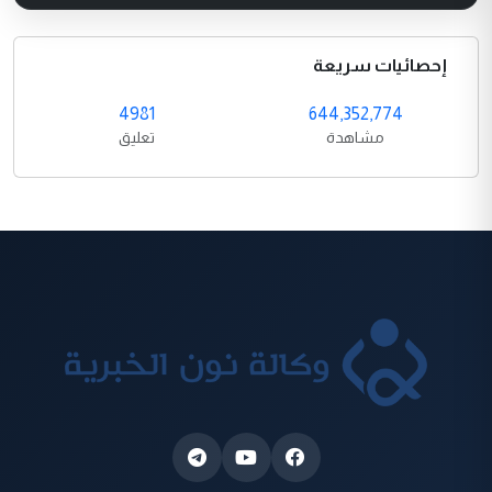
إحصائيات سريعة
4981
644,352,774
مشاهدة
تعليق