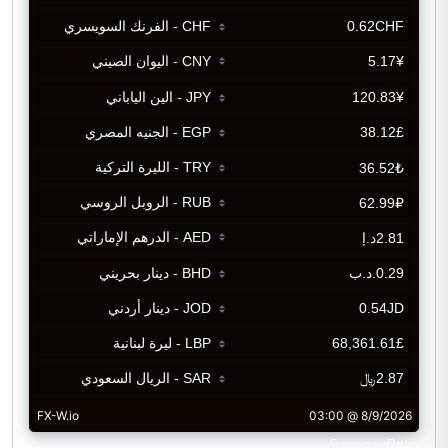
CurrencyRate