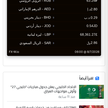
CurrencyRate
اقرأ أيضاً
الاتحاد الخليجي يعلن جدول مباريات "خليجي 27"
وأولى مواجهات العراق
منذ 11 ساعة
(796) الف مستفيد من خدمات قسم التنمية