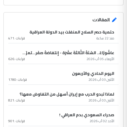
المقالات
حتمية حصر السلاح المنفلت بيد الدولة العراقية
منذ 22 ساعة
قراءات :
471
عاشُورْاءُ.. السّنَةُ الثّالثةَ عشَرَة - إِنتفاضةُ صفَر…تمرّ...
الأربعاء 05 آب 2026
قراءات :
626
اليوم الحادي والأربعون
الأثنين 03 آب 2026
قراءات :
1780
لماذا تبدو الحرب مع إيران أسهل من التفاوض معها؟
الأثنين 03 آب 2026
قراءات :
821
صحراء السعودي بدم العراقي !
الأحد 02 آب 2026
قراءات :
901