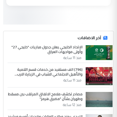
العام في بغداد
3
سردار
التعليق : واحد من عصابة علي ماما يسقط
جنسية الرافد الثالث للعراق ومن اصول عريقة
ابا فرات ...
آخر الاضافات
الجواهري يرد على صدام حسين سل
الاتحاد الخليجي يعلن جدول مباريات "خليجي 27"
الموضوع :
وأولى مواجهات العراق
مضجعيك يابن الزنا (نص كامل)
منذ 11 ساعة
4
سردار
(796) الف مستفيد من خدمات قسم التنمية
والتأهيل الاجتماعي للشباب في الزيارة الارب...
التعليق : واحد من عصابة علي ماما يسقط
منذ 11 ساعة
جنسية الرافد الثالث للعراق ومن اصول عريقة
ابا فرات ...
مصادر تكشف ملامح الاتفاق المرتقب بين مسقط
الجواهري يرد على صدام حسين سل
الموضوع :
وطهران بشأن "مضيق هرمز"
مضجعيك يابن الزنا (نص كامل)
منذ 12 ساعة
الزيدي يمنح وكلاء الوزارات صلاحيات أوسع ويشدد
5
حيدر عاشور