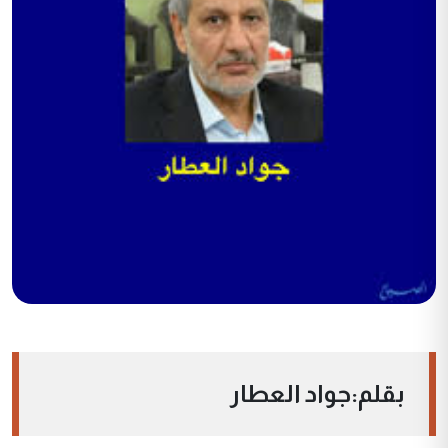
بقلم:جواد العطار