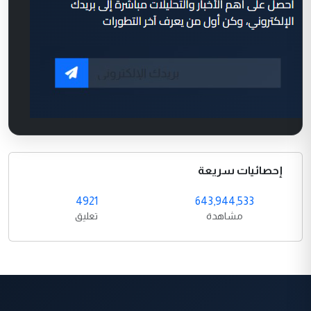
إحصائيات سريعة
4921
643,944,533
مشاهدة
تعليق