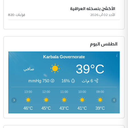
الأكشن بنسخته العراقية
الأحد 02 آب 2026
قراءات :
820
الطقس اليوم
Karbala Governorate
39°C
صافي
6 م\ث
16%
750
mmHg
14:00
13:00
12:00
11:00
10:00
09:00
‹
›
46°C
46°C
45°C
43°C
41°C
39°C