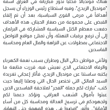
هناك مونديالاً محلياً تدور مبارياته في العراق اسمه
"مونديال الزيدي"، وفيه استطاع رئيس الوزراء أن يسجل
أهدافاً في مرمى القوى السياسية، بعد أن تم إلقاء
القبض على مجموعة من صغار الحيتان، هذه الأهداف
دفعت معظم الكتل السياسية المشاركة في البرلمان
إلى أن ترفع برقيات التهنئة، وأن تمتلئ مواقع التواصل
الاجتماعي بمطولات عن النزاهة والمال العام ومحاسبة
الفاسدين.
ولأنني مواطن خالي البال وبطران بسبب نعمة الكهرباء
والرفاه الاجتماعي الذي نعيش فيه، قررت متابعة ما
يكتبه ساستنا عن مونديال الزيدي، فأثار إعجابي تغريدة
السيد المالكي التي تختصر الحال التي وصلنا إليها حيث
كتب: "نبارك لكم حملة "الفجر" لملاحقة الفاسدين الذين
عبثوا بأموال الشعب العراقي، ونؤكد دعمنا لكم
ولجهودكم في ترسيخ العدالة ومحاسبة كل من أساء
الأمانة".. وأتم: "امضوا في هذه المهمة حتى النهاية،