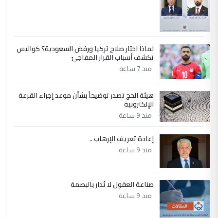
الموضوع :
إعطاء 100 منحة دراسية للطلبة العراقيين في
جامعاتها سنويا
لماذا اختار صلاح تركيا ورفض السعودية؟ كواليس
5
عبد الأمير جاسم هليل
تكشف أسباب القرار المفاجئ
التعليق : نحن اباء الطلاب الأوائل على العراق
منذ 7 ساعة
نتشرف بلقاء السيد احمد الصافي في العتبات
الحسنية لزرع ...
هيئة الحج تصدر توضيحاً بشأن موعد إجراء القرعة
مكتب السيد احمد الصافي : لا يوجود
الإلكترونية
الموضوع :
لدينا اي حساب على الفيس بوك وتويتر
منذ 9 ساعة
إعادة تعريف الإرهاب ..
منذ 9 ساعة
صناعة العقول لا تُدار بالبصمة
منذ 9 ساعة