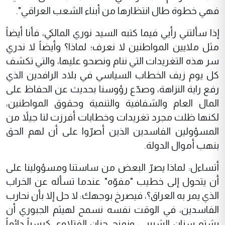
فهي خطوة طال انتظارها من أبناء الشعب العراقي".
إذا سألتني رأيي فيما كتبه السيد نوري المالكي، فأنا أيضاً
مثل ملايين المواطنين لا نعرف؛ لماذا؟ وأيضاً لا ندري
سر هذه التغريدات التي ننام ونصحو عليها، والتي تكشف
كل يوم زيف الخطاب السياسي في بلاد الرافدين الذي
رفع راية النزاهة، وصدّع رؤوسنا بحديث عن الحفاظ على
المال العام والشفافية والتنمية وحقوق المواطنين،
لكنها ظلت مجرد تغريدات وخطابات أفرزت لنا جيلاً من
المسؤولين الفاسدين الذين أصرّوا على أن لهم الحق
بنهب أموال الدولة.
أتساءل: لماذا يصرّ البعض من ساستنا ومسؤولينا على
أن يتحول إلى خطيب "مفوّه" عندما تسأله عن الخراب
الذي يمر به العراق؟، فيصرخ بوجهك: لا حل إلا بأن نحارب
الفاسدين، في الوقت نفسه نسمح لهيثم الجبوري أن
يشتم سنان الشبيبي، ونمنح حنان الفتلاوي كرسياً دائماً