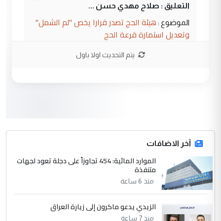
التعليق : صلاح مهدي حسن ...
هيئة الحج تصدر قرارا يخص "لم الشمل"
الموضوع :
وتعديل استمارة قرعة الحج
يتم التحديث اولا باول
3
hadi
التعليق : تحيه اخويه حسينيه اي انسان مهما
كان محدود المعرفه بتفاصيل احداث المنطقه
يقول بما لايقبل ...
أردوغان يؤكد ان اتفاقية مكة للدفاع
الموضوع :
المشترك لا تستهدف أية دولة ومفتوحة لانضمام
الدول الشقيقة
آخر الاضافات
الموارد المائية: 454 تجاوزاً على دجلة تعود لجهات
4
متنفذة
يوسف غزوان عصمت
منذ 6 ساعة
التعليق : بكالوريوس فيزياء طبية متزوج و
زوجتي أيضا بكالوريوس سكني بغداد أرغب في
إكمال دراستي داخل ...
الزيدي يدعو ماكرون إلى زيارة العراق
السعودية توافق على الاستمرار في
منذ 7 ساعة