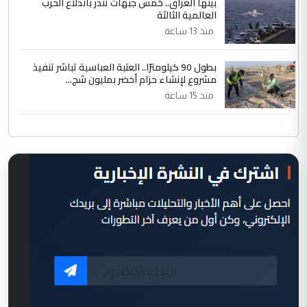
بينها العراق.. خمس جبهات تنذر باندلاع الحرب
العالمية الثالثة
منذ 13 ساعة
بطول 90 كيلومترًا.. العتبة العباسية تباشر تنفيذ
مشروع لإنشاء حزام أخضر بمليون شج...
منذ 15 ساعة