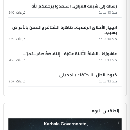
رسالة إلى شيعة العراق.. استعدوا يرحمكم الله
منذ 10 ساعة
قراءات :
340
انهيار الأخلاق الرقمية.. ظاهرة الشتائم والطعن بالأعراض
بسبب...
منذ 10 ساعة
قراءات :
339
عاشُورْاءُ.. السّنَةُ الثّالثةَ عشَرَة - إِنتفاضةُ صفَر…تمرّ...
منذ 13 ساعة
قراءات :
284
خيوط الظل.. الاكتفاء بالجميلي
منذ 13 ساعة
قراءات :
267
الطقس اليوم
Karbala Governorate