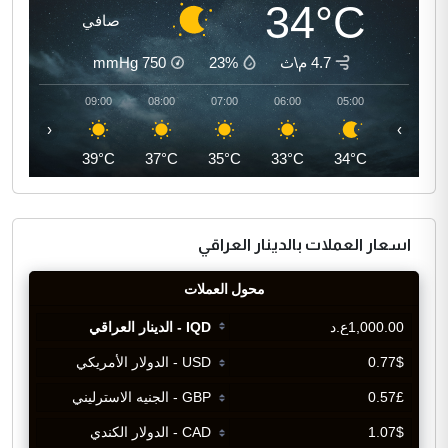
34°C
صافي
4.7 م\ث
23%
750
mmHg
10:00
09:00
08:00
07:00
06:00
05:00
‹
›
41°C
39°C
37°C
35°C
33°C
34°C
اسعار العملات بالدينار العراقي