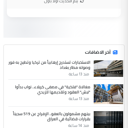
يتم التحديث اولا باول
الجواهري يرد على صدام حسين سل
الموضوع :
مضجعيك يابن الزنا (نص كامل)
3
سردار
التعليق : واحد من عصابة علي ماما يسقط
جنسية الرافد الثالث للعراق ومن اصول عريقة
ابا فرات ...
آخر الاضافات
الجواهري يرد على صدام حسين سل
الاستخبارات تستدرج إرهابياً من تركيا وتطيح به فور
الموضوع :
وصوله مطار بغداد
مضجعيك يابن الزنا (نص كامل)
منذ 13 ساعة
4
حيدر عاشور
مغالاة "فلكية" في مصفى كربلاء.. نواب بدأوا
"نبش" العقود وتقديمها للزيدي
التعليق : تحياتي لك استاذ حامدتركان. كلام
منذ 13 ساعة
دقيق ومسؤول؛ فالاستثمار الحقيقي للإنسان
وثروات البلد يعتمد على الكفاءة ...
بينهم مشمولون بالعفو.. الإفراج عن 519 سجيناً
بين الإهمال واغتصاب الأرض.. بلاد
الموضوع :
بقرارات قضائية في العراق
الرافدين تعاني الجفاف والتصحر!!
منذ 14 ساعة