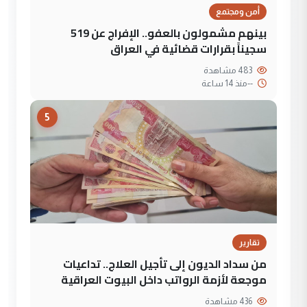
أمن ومجتمع
بينهم مشمولون بالعفو.. الإفراج عن 519
سجيناً بقرارات قضائية في العراق
483 مشاهدة
--
منذ 14 ساعة
5
تقارير
من سداد الديون إلى تأجيل العلاج.. تداعيات
موجعة لأزمة الرواتب داخل البيوت العراقية
436 مشاهدة