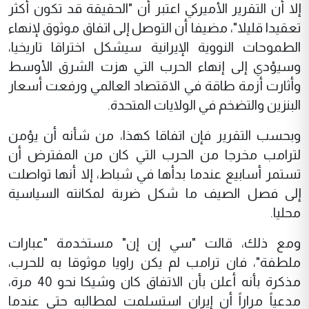
إلا أن التقرير الأميركي اعتبر أن "الحقيقة قد تكون أكثر
تعقيدا قليلا"، مضيفا أن التوصل إلى اتفاق موثوق لإنهاء
الطموحات النووية الإيرانية سيشكل اختراقا تاريخيا،
وسيؤدي إلى إنهاء الحرب التي هزت الشرق الأوسط
وأثارت أزمة طاقة في الاقتصاد العالمي ورفعت أسعار
البنزين والتضخم في الولايات المتحدة.
وبحسب التقرير فإن اتفاقا كهذا، من شأنه أن يؤمن
لترامب مخرجا من الحرب التي كان من المفترض أن
تستمر أسابيع عندما بدأها في شباط، إلا أنها تواصلت
إلى فصل الصيف ما شكل ضربة لمكانته السياسية
محليا.
ومع ذلك، قالت "سي إن إن" مستخدمة "عبارات
ملطفة"، فان ترامب لم يكن راويا موثوقا به للحرب،
مذكرة بأنه أعلن بأن الاتفاق كان وشيكا نحو 40 مرة،
مدعياً مراراً أن إيران استسلمت لمطالبه حتى عندما