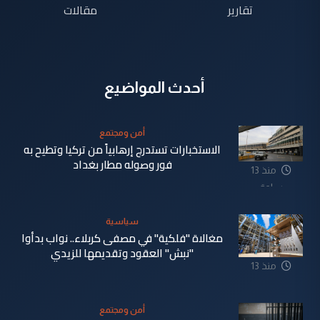
تقارير
مقالات
أحدث المواضيع
أمن ومجتمع
الاستخبارات تستدرج إرهابياً من تركيا وتطيح به
فور وصوله مطار بغداد
منذ 13
ساعة
سياسية
مغالاة "فلكية" في مصفى كربلاء.. نواب بدأوا
"نبش" العقود وتقديمها للزيدي
منذ 13
ساعة
أمن ومجتمع