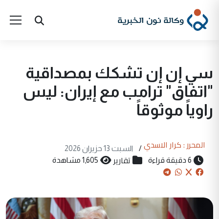
سي إن إن تشكك بمصداقية
"اتفاق" ترامب مع إيران: ليس
راوياً موثوقاً
المحرر : كرار الاسدي
/
السبت 13 حزيران 2026
تقارير
6 دقيقة قراءة
1,605 مشاهدة