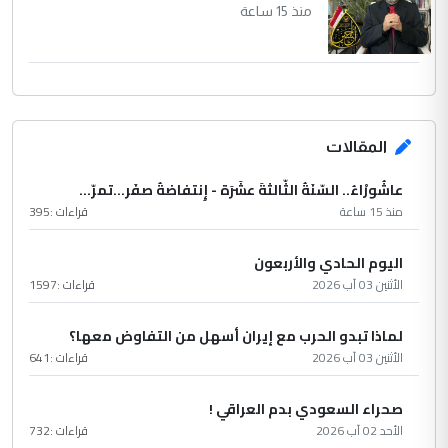
منذ 15 ساعة
المقالات
عاشُورْاءُ.. السّنَةُ الثّالثةَ عشَرَة - إِنتفاضةُ صفَر…تمرّ...
منذ 15 ساعة
قراءات :
395
اليوم الحادي والأربعون
الأثنين 03 آب 2026
قراءات :
1597
لماذا تبدو الحرب مع إيران أسهل من التفاوض معها؟
الأثنين 03 آب 2026
قراءات :
641
صحراء السعودي بدم العراقي !
الأحد 02 آب 2026
قراءات :
732