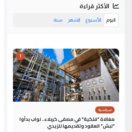
الأكثر قراءة
اليوم
الأسبوع
الشهر
سنة
1
سياسية
مغالاة "فلكية" في مصفى كربلاء.. نواب بدأوا
"نبش" العقود وتقديمها للزيدي