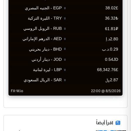
CurrencyRate
اقرأ أيضاً