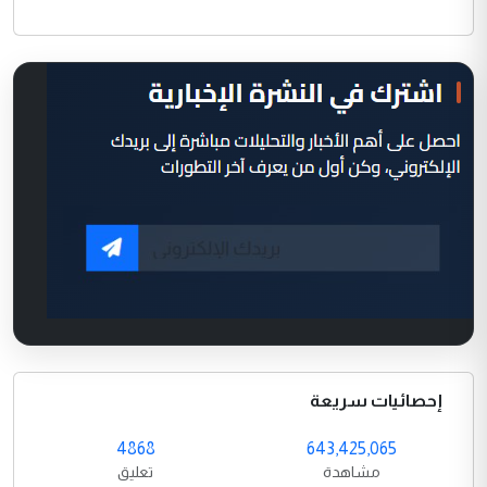
إحصائيات سريعة
4868
643,425,065
مشاهدة
تعليق