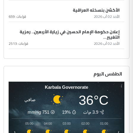
الأكشن بنسخته العراقية
الأحد 02 آب 2026
قراءات :
659
إعلان حكومة الإمام الحسين في زيارة الأربعين.. رمزية
التغيير...
الأحد 02 آب 2026
قراءات :
2513
الطقس اليوم
Karbala Governorate
36°C
صافي
3.9 م\ث
19%
751
mmHg
06:00
05:00
04:00
03:00
02:00
01:00
‹
›