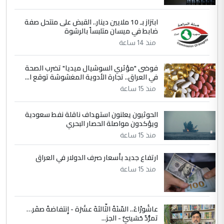
5
علي
ابتزاز بـ 10 ملايين دينار.. القبض على منتحل صفة
ضابط في ميسان متلبساً بالرشوة
التعليق : هذه الزيارة تنفع لبنان، دون الشعب
منذ 14 ساعة
العراقي، الذي احترق بحر الصيف، في حين
حكومة الزيدي ...
فوضى "مؤثري السوشيال ميديا" تضرب الصحة
نواف سلام في بغداد.. "الفيول" مقابل
الموضوع :
في العراق.. تجارة الأدوية المغشوشة توقع ا...
تصدير النفط العراقي
منذ 15 ساعة
الحوثيون يعلنون استهداف ناقلة نفط سعودية
ويؤكدون مواصلة الحصار البحري
منذ 15 ساعة
ارتفاع جديد بأسعار صرف الدولار في العراق
منذ 15 ساعة
عاشُورْاءُ.. السّنَةُ الثّالثةَ عشَرَة - إِنتفاضةُ صفَر…
تمرُّدٌ حُسَينيٌّ - الجز...