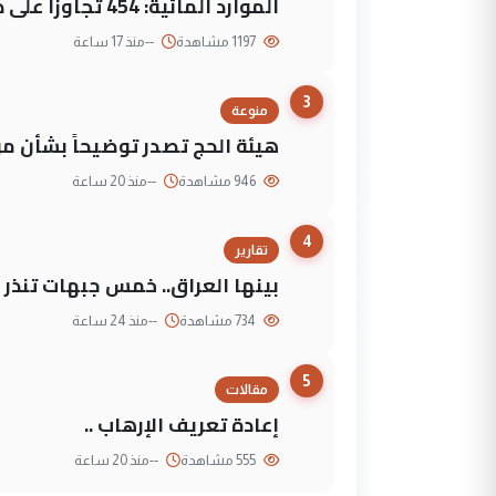
الموارد المائية: 454 تجاوزاً على دجلة تعود لجهات متنفذة
1197 مشاهدة
--
منذ 17 ساعة
3
منوعة
هيئة الحج تصدر توضيحاً بشأن موع
946 مشاهدة
--
منذ 20 ساعة
4
تقارير
بينها العراق.. خمس جبهات تنذر با
734 مشاهدة
--
منذ 24 ساعة
5
مقالات
إعادة تعريف الإرهاب ..
555 مشاهدة
--
منذ 20 ساعة