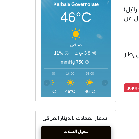
Karbala Governorate
رائيل)
46°C
بل عن
صافي
3.8 م\ث
11%
 إطار
mmHg
750
19:00
18:00
17:00
16:00
15:00
‹
›
 وايران
43°C
45°C
46°C
46°C
46°C
اسعار العملات بالدينار العراقي