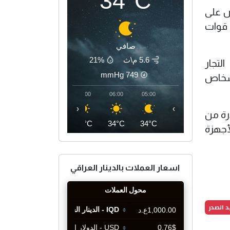
34°C
ض على
 قوات
صافي
5.6 م\ث
21%
لتجار
mmHg
749
أشخاص
09:00
08:00
07:00
06:00
05:00
‹
›
درة من
39°C
36°C
35°C
34°C
34°C
أجهزة
اسعار العملات بالدينار العراقي
 الصدر