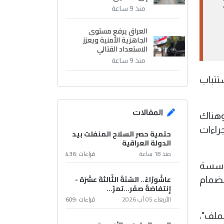
كشف عن انضمام 3
منذ 9 ساعة
العراق يرفع مستوى
الجاهزية الأمنية ويعزز
الاستعداد القتالي
منذ 9 ساعة
ستتباب
المقالات
وهناك
راءات
حتمية حصر السلاح المنفلت بيد
الدولة العراقية
منذ 18 ساعة
قراءات :
436
ؤسسة
عاشُورْاءُ.. السّنَةُ الثّالثةَ عشَرَة -
ب انضمام
إِنتفاضةُ صفَر…تمرّ...
الأربعاء 05 آب 2026
قراءات :
609
ملف"،