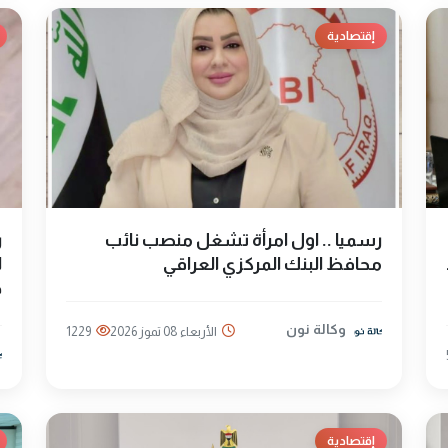
إقتصادية
رسميا .. اول امرأة تشغل منصب نائب
ر
محافظ البنك المركزي العراقي
ل
ج
وكالة نون
الأربعاء 08 تموز 2026
1229
إقتصادية