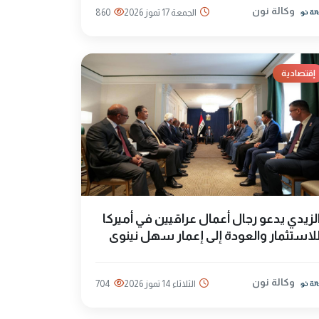
وكالة نون
الجمعة 17 تموز 2026
860
إقتصادية
لزيدي يدعو رجال أعمال عراقيين في أميركا
لاستثمار والعودة إلى إعمار سهل نينوى
وكالة نون
الثلاثاء 14 تموز 2026
704