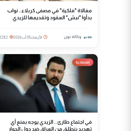
مغالاة "فلكية" في مصفى كربلاء.. نواب
بدأوا "نبش" العقود وتقديمها للزيدي
وكالة نون
الأربعاء 05 آب 2026
2282
إقتصادية
في اجتماع طارئ.. الزيدي يوجه بمنع أي
تهديد ينطلق من العراق ضد دول الجوار