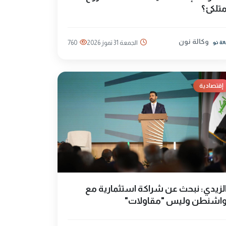
تلكئ؟
وكالة نون
الجمعة 31 تموز 2026
760
إقتصادية
لزيدي: نبحث عن شراكة استثمارية مع
اشنطن وليس "مقاولات"