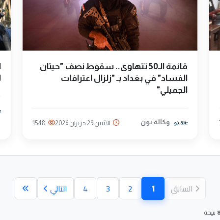
قائمة الـ50 تتهاوى.. سقوط نصف "حيتان
ا
الفساد" في بغداد بـ "زلزال اعترافات
ل
الجميلي"
وكالة نون
الأثنين 29 حزيران 2026
1548
1
السابق
2
3
4
التالي
(الصفحة الحالية)
نتيجة