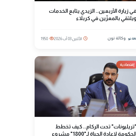
ي زيارة الأربعين.. الزيدي يتابع الخدمات
يلتقي بالمعزّين في كربلاء
وكالة نون
الأثنين 03 آب 2026
1950
إقتصادية
تريليونات" تحت الركام.. كيف تخطط
الحكومة لإعادة الحياة لـ"1800" مشروع