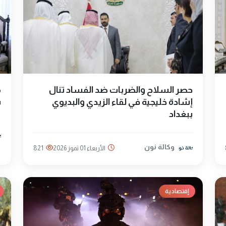
حصر السلاح والضربات ضد الفساد تنال
م
إشادة خليجية في لقاء الزيدي والبديوي
س
ببغداد
وكالة نون
الأربعاء 01 تموز 2026
821
إقتصادية