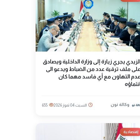
لزيدي يجري زيارة إلى وزارة الداخلية ويصادق
لى ملف ترقية عدد من الضباط ويدعو الى
دم التهاون مع أي فاسد مهما كان
نتماؤه
وكالة نون
السبت 04 تموز 2026
655
إقتصادية