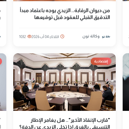
من ديوان الرقابة.. الزيدي يوجه باعتماد مبدأ
ف
التدقيق القبلي للعقود قبل توقيعها
و
وكالة نون
الثلاثاء 04 آب 2026
1032
إقتصادية
"قارب الإنقاذ الأخير".. هل يغامر الإطار
"
التنسيقي بالغرق إذا تخلى الزيدي عن الدفة؟