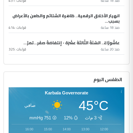
منذ 18 ساعة
قراءات :
431
انهيار الأخلاق الرقمية.. ظاهرة الشتائم والطعن بالأعراض
بسبب...
منذ 18 ساعة
قراءات :
414
عاشُورْاءُ.. السّنَةُ الثّالثةَ عشَرَة - إِنتفاضةُ صفَر…تمرّ...
منذ 20 ساعة
قراءات :
325
الطقس اليوم
Karbala Governorate
45°C
صافي
3 م\ث
12%
751
mmHg
17:00
16:00
15:00
14:00
13:00
12:00