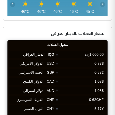
‹
›
46°C
46°C
46°C
46°C
46°C
45°C
اسعار العملات بالدينار العراقي