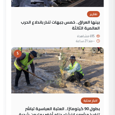
تقارير
بينها العراق.. خمس جبهات تنذر باندلاع الحرب
العالمية الثالثة
695 مشاهدة
--
منذ 21 ساعة
5
اخبار محلية
بطول 90 كيلومترًا.. العتبة العباسية تباشر
تنفيذ مشروع لإنشاء حزام أخضر بمليون شجرة