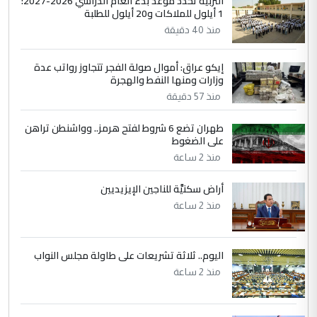
التربية تحدد موعد بدء العام الدراسي 2026-2027:
1 أيلول للملاكات و20 أيلول للطلبة
5
عبد الأمير جاسم هليل
منذ 40 دقيقة
التعليق : نحن اباء الطلاب الأوائل على العراق
نتشرف بلقاء السيد احمد الصافي في العتبات
إيكو عراق: أموال صولة الفجر تتجاوز رواتب عدة
وزارات ومنها النفط والهجرة
الحسنية لزرع ...
منذ 57 دقيقة
مكتب السيد احمد الصافي : لا يوجود
الموضوع :
لدينا اي حساب على الفيس بوك وتويتر
طهران تضع 6 شروط لفتح هرمز.. وواشنطن تراهن
على الضغوط
منذ 2 ساعة
أراض سكنيَّة للناجين الإيزيديين
منذ 2 ساعة
اليوم.. ثلاثة تشريعات على طاولة مجلس النواب
منذ 2 ساعة