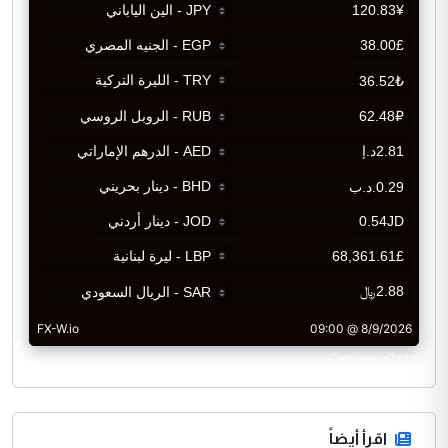
CurrencyRate
اقرأ أيضاً