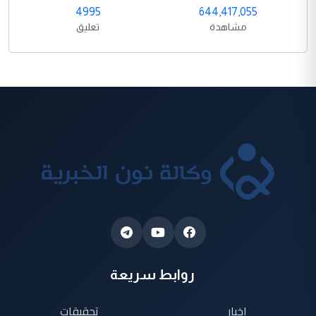
4995
644,417,055
مشاهدة
تعليق
روابط سريعة
اخبار
تحقيقات