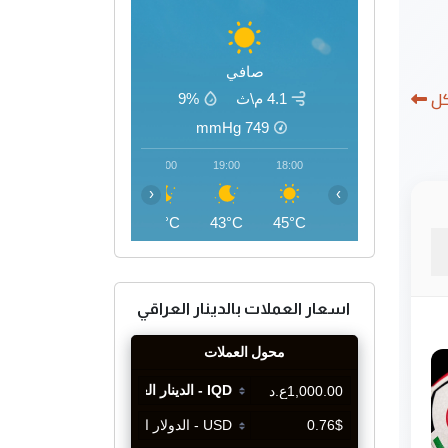
صافي
كل
4.1 م\ث
9%
mmHg
749
22:00
21:00
20:00
19:00
18:00
‹
›
39°C
40°C
41°C
43°C
45°C
اسعار العملات بالدينار العراقي