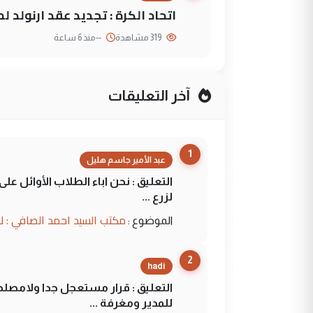
اتحاد الكرة : تجديد عقد ارنولد 
319 مشاهدة
--
منذ 6 ساعة
آخر التعليقات
1
عبد الأمير جاسم هليل
التعليق : نحن اباء الطلاب الأوائل ع
لزرع ...
مكتب السيد احمد الصافي : ل
الموضوع :
2
hadi
التعليق : قرار مستعجل جدا ولامصلحة
للمدير ومغرفة ...