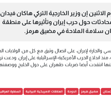
لاثنين إن وزير الخارجية التركي هاكان فيدان
 محادثات حول حرب إيران وتأثيرها ‌على منطقة
مان سلامة الملاحة في مضيق هرمز.
والجارة لإيران، ​على اتصال وثيق مع كل من الولايات المت
ذ اندلاع ⁠الحرب الأمريكية-الإسرائيلية على إيران. ودعت ترك
لكنها انتقدت أيضا ضربات طهران ​على دول الخليج ووصفتها 
كستان
مضيق هرمز
الدوحة
العلاقات الامريكية الايرانية
السفارة العراقية