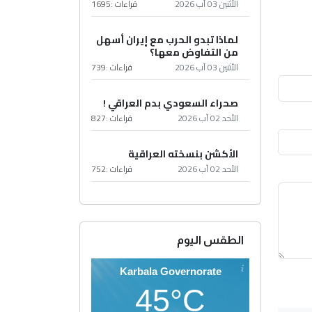
الأثنين 03 آب 2026
قراءات :
1695
لماذا تبدو الحرب مع إيران أسهل
من التفاوض معها؟
الأثنين 03 آب 2026
قراءات :
739
صحراء السعودي بدم العراقي !
الأحد 02 آب 2026
قراءات :
827
الأكشن بنسخته العراقية
الأحد 02 آب 2026
قراءات :
752
الطقس اليوم
Karbala Governorate
45°C