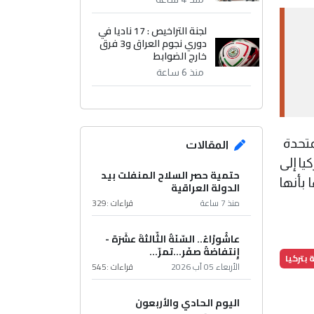
لجنة التراخيص : 17 ناديا في
دوري نجوم العراق و3 فرق
خارج الضوابط
منذ 6 ساعة
حدة ​
المقالات
يا إلى
حتمية حصر السلاح المنفلت بيد
بأنها
الدولة العراقية
منذ 7 ساعة
قراءات :
329
عاشُورْاءُ.. السّنَةُ الثّالثةَ عشَرَة -
إِنتفاضةُ صفَر…تمرّ...
 بتركيا
الأربعاء 05 آب 2026
قراءات :
545
اليوم الحادي والأربعون