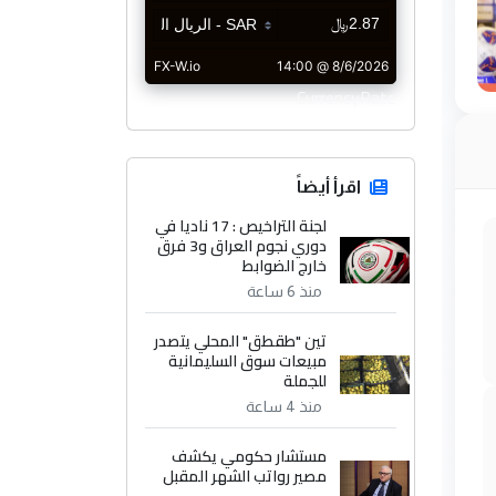
CurrencyRate
اقرأ أيضاً
لجنة التراخيص : 17 ناديا في
دوري نجوم العراق و3 فرق
خارج الضوابط
منذ 6 ساعة
تين "طقطق" المحلي يتصدر
مبيعات سوق السليمانية
للجملة
منذ 4 ساعة
مستشار حكومي يكشف
مصير رواتب الشهر المقبل