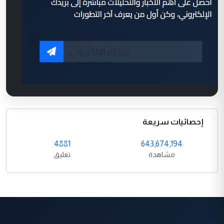
إحصائيات سريعة
4881
643,674,194
مشاهدة
تعليق