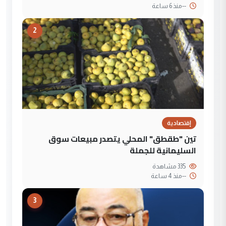
--
منذ 6 ساعة
2
إقتصادية
تين "طقطق" المحلي يتصدر مبيعات سوق
السليمانية للجملة
335 مشاهدة
--
منذ 4 ساعة
3