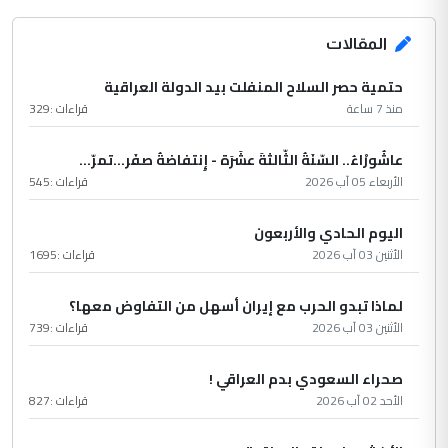
المقالات
حتمية حصر السلاح المنفلت بيد الدولة العراقية
منذ 7 ساعة
قراءات :
329
عاشُورْاءُ.. السّنَةُ الثّالثةَ عشَرَة - إِنتفاضةُ صفَر…تمرّ...
الأربعاء 05 آب 2026
قراءات :
545
اليوم الحادي والأربعون
الأثنين 03 آب 2026
قراءات :
1695
لماذا تبدو الحرب مع إيران أسهل من التفاوض معها؟
الأثنين 03 آب 2026
قراءات :
739
صحراء السعودي بدم العراقي !
الأحد 02 آب 2026
قراءات :
827