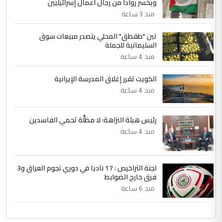
ويخسر روادا من رجال أعمال إسرائيليين
التعليق : تحياتي لك استاذ حامدتركان. كلام
منذ 3 ساعة
دقيق ومسؤول؛ فالاستثمار الحقيقي للإنسان
تين "طقطق" المحلي يتصدر مبيعات سوق
وثروات البلد يعتمد على الكفاءة ...
السليمانية للجملة
بين الإهمال واغتصاب الأرض.. بلاد
الموضوع :
منذ 4 ساعة
الرافدين تعاني الجفاف والتصحر!!
الكويت تقرر إغلاق المدرسة الإيرانية
منذ 4 ساعة
رئيس هيئة النزاهة: لا مظلَّة تحمي الفاسدين
منذ 4 ساعة
لجنة التراخيص : 17 ناديا في دوري نجوم العراق و3
فرق خارج الضوابط
منذ 6 ساعة