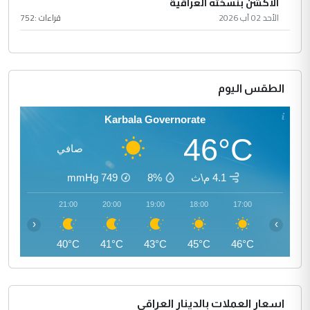
الأكشن بنسخته العراقية
الأحد 02 آب 2026
قراءات :
752
الطقس اليوم
Karbala Governorate
46°C
صافي
4.1 م\ث
8%
749
mmHg
22:00
21:00
20:00
19:00
18:00
17:00
‹
›
39°C
40°C
41°C
43°C
45°C
46°C
اسعار العملات بالدينار العراقي