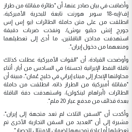
وأضافت في بيان صادر عنها، أن "طائرة مقاتلة من طراز
إف/إيه-18 سوبر هورنت تابعة للبحرية الأميركية،
انطلقت من على متن حاملة الطائرات (يو إس إس
جورج إتش دبليو بوش)، ونفذت ضربات دقيقة
استهدفت مداخن الناقلتين، ما أدى إلى تعطيلهما
ومنعهما من دخول إيران".
وأوضحت القيادة، أن "القوات الأميركية عطلت كذلك
ناقلة النفط الإيرانية (حسنة) في السادس من أيار، أثناء
محاولتها الإبحار إلى ميناء إيراني في خليج عُمان"، مبينة أن
"مقاتلة أميركية من الطراز ذاته، انطلقت من حاملة
الطائرات (أبراهام لينكولن)، واستهدفت دفة الناقلة
بعدة قذائف من مدفع عيار 20 ملم".
وأكدت أن "السفن الثلاث لم تعد متجهة إلى إيران"،
مشيرة إلى أن "العديد من السفن التجارية الأخرى تم
تعطيلها أو إعادة توجيهها لضمان الامتثال للحصار".