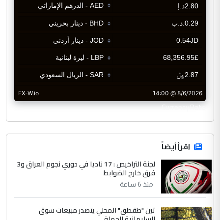
CurrencyRate
اقرأ أيضاً
لجنة التراخيص : 17 ناديا في دوري نجوم العراق و3
فرق خارج الضوابط
منذ 6 ساعة
تين "طقطق" المحلي يتصدر مبيعات سوق
السليمانية للجملة