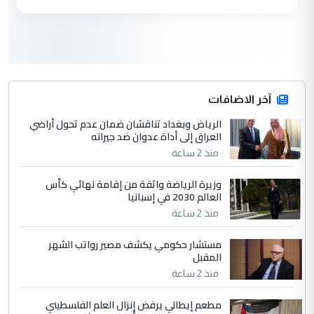
العام في بغداد
3
سردار
التعليق : واحد من عصابة علي ماما يسقط
جنسية الرافد الثالث للعراق ومن اصول عريقة
ابا فرات ...
آخر الاضافات
الجواهري يرد على صدام حسين سل
الرياض وبغداد تناقشان ضمان عدم تحول أراضي
الموضوع :
العراق إلى أداة عدوان ضد جيرانه
مضجعيك يابن الزنا (نص كامل)
منذ 2 ساعة
4
سردار
وزيرة الرياضة واثقة من إقامة نهائي كأس
العالم 2030 في إسبانيا
التعليق : واحد من عصابة علي ماما يسقط
منذ 2 ساعة
جنسية الرافد الثالث للعراق ومن اصول عريقة
ابا فرات ...
مستشار حكومي يكشف مصير رواتب الشهر
الجواهري يرد على صدام حسين سل
الموضوع :
المقبل
مضجعيك يابن الزنا (نص كامل)
منذ 2 ساعة
مطعم إيطالي يرفض إنزال العلم الفلسطيني
5
حيدر عاشور