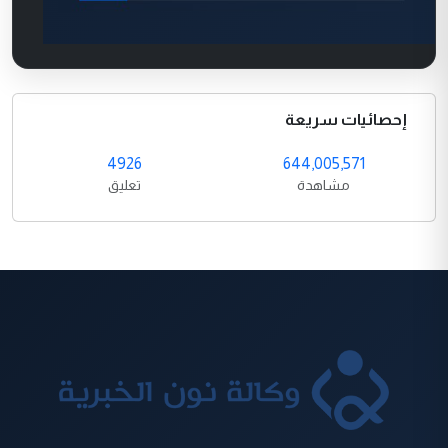
إحصائيات سريعة
4926
644,005,571
مشاهدة
تعليق