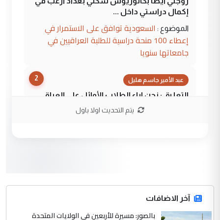
زوجتي أيضا بكالوريوس سكني بغداد أرغب في
إكمال دراستي داخل ...
السعودية توافق على الاستمرار في
الموضوع :
إعطاء 100 منحة دراسية للطلبة العراقيين في
جامعاتها سنويا
2
عبد الأمير جاسم هليل
التعليق : نحن اباء الطلاب الأوائل على العراق
نتشرف بلقاء السيد احمد الصافي في العتبات
يتم التحديث اولا باول
الحسنية لزرع ...
مكتب السيد احمد الصافي : لا يوجود
الموضوع :
لدينا اي حساب على الفيس بوك وتويتر
3
hadi
التعليق : قرار مستعجل جدا ولامصلحة فيه
آخر الاضافات
للوزاره ولا للمواطن القرار الصائب يكون بعد
الاستماع للمدير ومغرفة ...
بالصور: مسيرة للأربعين في الولايات المتحدة