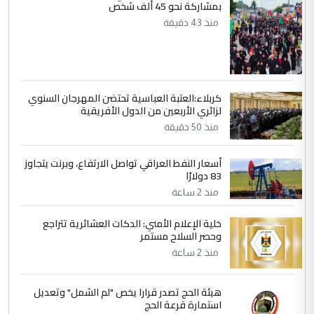
بمشاركة نحو 45 ألف شخص
وزير الصحة يعفي مدير مستشفى الكرخ
الموضوع :
العام في بغداد
منذ 43 دقيقة
4
سردار
التعليق : واحد من عصابة علي ماما يسقط
كربلاء:العتبة العباسية تحتضن المهرجان السنوي
جنسية الرافد الثالث للعراق ومن اصول عريقة
لزائري الأربعين من الدول الأفريقية
ابا فرات ...
منذ 50 دقيقة
الجواهري يرد على صدام حسين سل
الموضوع :
مضجعيك يابن الزنا (نص كامل)
أسعار النفط العراقي تواصل الارتفاع، وبرنت يتجاوز
83 دولارًا
منذ 2 ساعة
5
سردار
التعليق : واحد من عصابة علي ماما يسقط
خلية الإعلام الأمني: الدكات العشائرية تتراجع
وحصر السلاح مستمر
جنسية الرافد الثالث للعراق ومن اصول عريقة
ابا فرات ...
منذ 2 ساعة
الجواهري يرد على صدام حسين سل
الموضوع :
مضجعيك يابن الزنا (نص كامل)
هيئة الحج تصدر قرارا يخص "لم الشمل" وتعديل
استمارة قرعة الحج