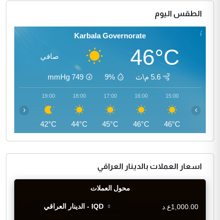
الطقس اليوم
Karbala Governorate
46°C
صافي
5.6 م\ث
9%
749
mmHg
20:00
19:00
18:00
17:00
16:00
15:00
‹
›
40°C
42°C
44°C
45°C
46°C
46°C
اسعار العملات بالدينار العراقي