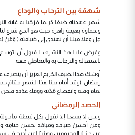
شهقة بين الترحاب والوداع
شهر عهدناه ضيفا كريما مُرَحَبا به غاية ال
وبحفاوة بهيجة زاهرة حيث هو الذي شرع لنا أ
جل وعلا قبلنا أن نهتدي إلى ضيافته.( وَمَنْ يَهْدِ اللّ
وفرض علينا هذا التشرف بالقبول أن نتوسم بل
باستقباله والترحاب به والتعاطي معه.
أوشك هذا الضيف الكريم العزيز أن ينصرف عن
رمضان: (
وقد أقام فينا هذا الشهر مقامَ حمدٍ و
تمام وقته وانقطاع مُدَّتِه ووفاءِ عدَدِه
فنحن مو
الحصد الرمضاني
ونحن لا يسعنا إلا نقول بكل غبطة مأمولة 
ومن أحسنَ صيامه وقيامَه لحسن ختامِه و
عن دائرة المحرومين وهنيئا لمن أدرج في س