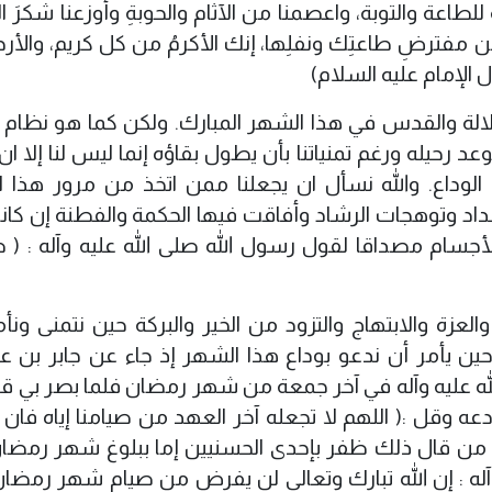
طاعة والتوبة، واعصمنا من الآثام والحوبةِ وأوزعنا شكرَ ا
 من مفترضِ طاعتِك ونفلِها، إنك الأكرمُ من كل كريم، والأر
ل الإمام عليه السلام)
جلالة والقدس في هذا الشهر المبارك. ولكن كما هو نظام ال
رحيله ورغم تمنياتنا بأن يطول بقاؤه إنما ليس لنا إلا ان ن
الوداع. والله نسأل ان يجعلنا ممن اتخذ من مرور هذا 
داد وتوهجات الرشاد وأفاقت فيها الحكمة والفطنة إن كا
جسام مصداقا لقول رسول الله صلى الله عليه وآله : ( 
زة والابتهاج والتزود من الخير والبركة حين نتمنى ونأمل
حين يأمر أن ندعو بوداع هذا الشهر إذ جاء عن جابر بن عبد
له عليه وآله في آخر جمعة من شهر رمضان فلما بصر بي قال
 وقل :( اللهم لا تجعله آخر العهد من صيامنا إياه فان 
ه من قال ذلك ظفر بإحدى الحسنيين إما ببلوغ شهر رمضان
وآله : إن الله تبارك وتعالى لن يفرض من صيام شهر رمضان