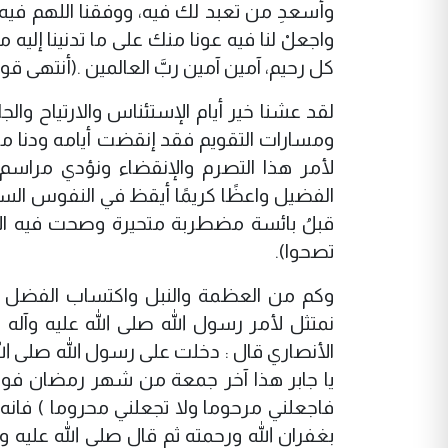
وأسعدِ من تعبد لك فيه، ووفقنا اللهم فيه لل
واجعلْ لنا فيه عونا منك على ما تدنينا إليه
كل رحيم، آمين آمين ربَّ العالمين .(أنتهى قو
لقد عشنا خير أيام الإستئناس والارتياح وال
ومسارات التقويم فقد إنقضت أيامه ودنا موعد 
لأمر هذا التصرم والإنقضاء ونؤدي مراسم 
الفضيل واعظًا كريمًا أيقظ في النفوس الس
قبلُ بائسة مضطربة متحيرة وصحت فيه الأ
تصحوا).
وكم من العظمة والنبل واكتساب الفضل والع
نمتثل لأمر رسول الله صلى الله عليه وآله 
الأنصاري قال : دخلت على رسول الله صلى ال
يا جابر هذا آخر جمعة من شهر رمضان فودعه
فاجعلني مرحوما ولا تجعلني محروما ) فان
بغفران الله ورحمته ثم قال صلى الله عليه 