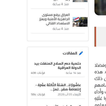
منذ 4 ساعة
العراق يرفع مستوى
الجاهزية الأمنية ويعزز
الاستعداد القتالي
منذ 4 ساعة
المقالات
حتمية حصر السلاح المنفلت بيد
 وفضلا
الدولة العراقية
. هذه
منذ 14 ساعة
قراءات :
408
ن ذلك
عاشُورْاءُ.. السّنَةُ الثّالثةَ عشَرَة -
سامهم
إِنتفاضةُ صفَر…تمرّ...
 وأداء
الأربعاء 05 آب 2026
قراءات :
584
ْرَمِينَ (24) إِذْ دَخَلُوا عَلَيْهِ
(26)) ـ الذاريات ومما هو معلوم