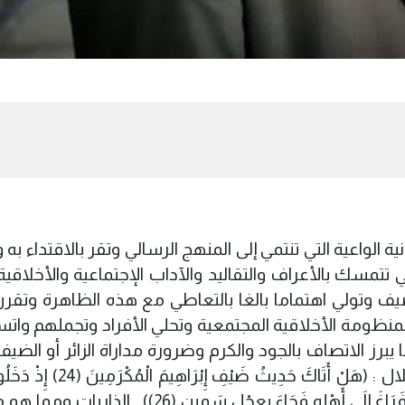
 الواعية التي تنتمي إلى المنهج الرسالي وتقر بالاقتداء به
تتمسك بالأعراف والتقاليد والآداب الإجتماعية والأخلاقية
لضيف وتولي اهتماما بالغا بالتعاطي مع هذه الظاهرة وتقر
لمنظومة الأخلاقية المجتمعية وتحلي الأفراد وتجملهم وات
يبرز الاتصاف بالجود والكرم وضرورة مداراة الزائر أو الضيف
لال
: (
هَلْ أَتَاكَ حَدِيثُ ضَيْفِ إِبْرَاهِيمَ الْمُك
فَقَالُوا سَلَامًا قَالَ سَلَامٌ قَوْمٌ مُنْكَرُونَ (25) فَرَاغَ إِلَى أَهْلِهِ فَجَاءَ بِعِجْلٍ سَمِينٍ 