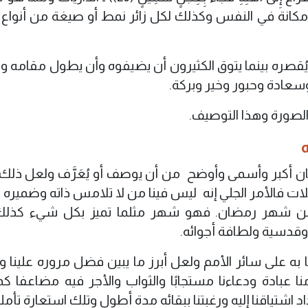
 ومكانة في النفس وكذلك لكل زائر نمط أو صيغة من أنواع
يُقصره بينما يتوق الكثيرون أن يضيفوه وأن يطول مقامه و
سعادة وحبور وخير وبركة.
لصورة وهذا التوصيف.
ن أكبر وأسمى وأوضح من أن يوصف أو يُعَرَّف ولعل ذلك
 فالأمر الجلي إنه ليس فينا من لا تلامس ذاته وضميره 
ن شهر رمضان. فهو شهر مثلما تميز بكل شيء كذلك 
 وقدسية ولطافة أجوائه.
ا به على سائر الأمم ولعل أبرز ما يبين فضل مروره علينا و
نا عبادة ودعاءنا مستجابًا والثواب والأجر فيه مضاعفا كما
اد اشتياقنا إليه ورغبتنا ببقائه مدة أطول وتلك استعارة تأملي