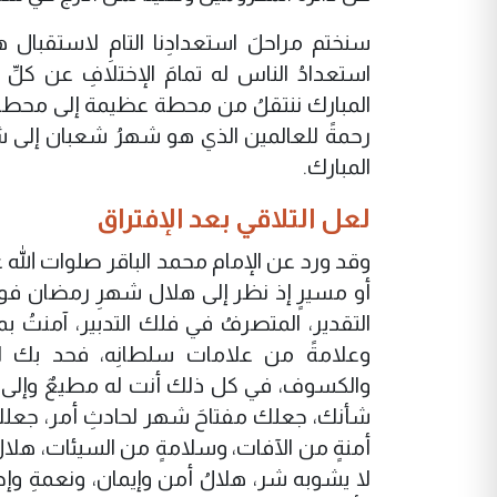
سنختم مراحلَ استعدادِنا التامِ لاستقبال
استعدادُ الناس له تمامَ الإختلافِ عن كلّ
المبارك ننتقلُ من محطة عظيمة إلى محطة 
رحمةً للعالمين الذي هو شهرُ شعبان إلى شهر
المبارك.
لعل التلاقي بعد الإفتراق
وقد ورد عن الإمام محمد الباقر صلوات الله ع
أو مسيرٍ إذ نظر إلى هلال شهرِ رمضان فوقف 
التقدير، المتصرفُ في فلك التدبير، آمنتُ بم
وعلامةً من علامات سلطانِه، فحد بك الز
والكسوف، في كل ذلك أنت له مطيعٌ وإلى إ
شأنك، جعلك مفتاحَ شهر لحادثِ أمر، جعلك الله
أمنةٍ من الآفات، وسلامةٍ من السيئات، هلالُ
لا يشوبه شر، هلالُ أمن وإيمان، ونعمةِ وإ