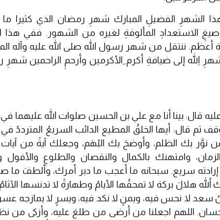
 هذا الشهرِ الفضيلِ المبارك شهرِ رمضان الذي كثيرا ما 
ِ صيغِ الاستعدادِ المألوفةِ لغيره من الشهور. ففي هذا 
أعظم. ننتقل من شهر رسول الله صلى الله عليه وآله الم
ِ اللهِ إلى ضيافةِ أكرم ِالأكرمين وأرحمِ الراحمين شهرِ 
ليه قال: بينا أنا مع علي بن الحسين صلوات الله عليهما في
ثم قال: أيها الخلقُ المطيع الدائب السريعُ المترددُ في 
ن نوَّر بك الظلم، وأوضحَ بك البُهَم، وجعلك آيةً من آيات 
مان، وامتهنك بالكمال والنقصان والطلوعِ والأفول وال
رادته سريع. سبحانه ما أعجب ما دبر أمرك، وألطفَ ما ص
ُ هلالَ بركة لا تمحقُها الأيامُ وطهارةً لا تدنسها الآثامُ
 سعد لا نحس فيه، ويمنٍ لا نكد فيه، ويسرٍ لا يمازجه عسر،
حسان. اللهم اجعلنا من أرضى من طلعَ عليه، وأزكى من نظر 