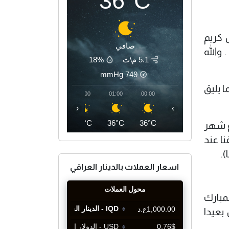
36°C
ل كريم
صافي
والله
5.1 م\ث
18%
mmHg
749
 يليق
04:00
03:00
02:00
01:00
00:00
‹
›
35°C
35°C
35°C
36°C
36°C
ع شهر
نا عند
).
اسعار العملات بالدينار العراقي
مبارك
بعيدا