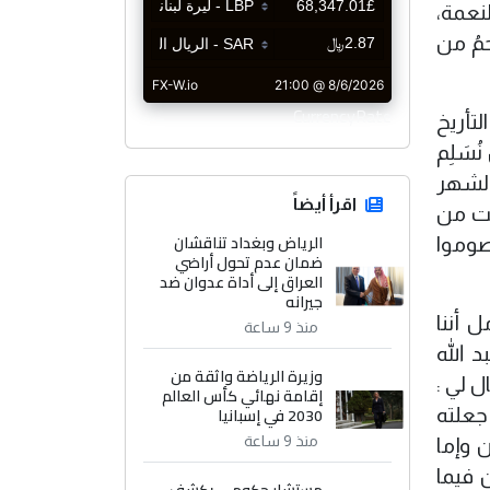
لنعمة،
حمُ من
CurrencyRate
تأريخ
ُسَلِم
الشهر
اقرأ أيضاً
نت من
الرياض وبغداد تناقشان
صوموا
ضمان عدم تحول أراضي
العراق إلى أداة عدوان ضد
جيرانه
 أننا
منذ 9 ساعة
 الله
وزيرة الرياضة واثقة من
 لي :
إقامة نهائي كأس العالم
2030 في إسبانيا
جعلته
منذ 9 ساعة
 وإما
 فيما