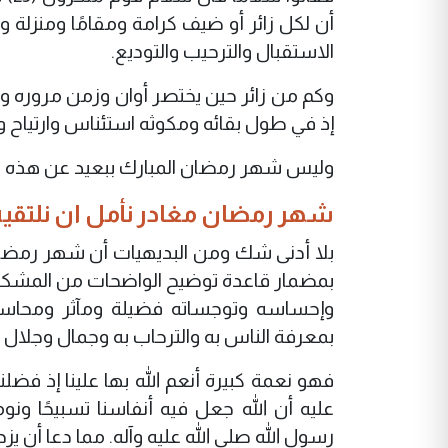
أن لكل زائر أو ضيف كرامة ومقامًا ومنزلة
الاستقبال والترحيب والتوديع.
وكم من زائر حين يختصر أوان وزمن مروره و
إذ في طول بقائه ومكوثه استئناس وارتياح و
وليس شهر رمضان المبارك ببعيد عن هذه ا
شهر رمضان مغادر نأمل ان نلتقيه
بلا أدنى شك ومن البديهيات أن شهر رمضا
بمضمار قاعدة توضيح الواضحات من المشكلات
وإحساسه وتوجساته فضيلة ومآثر ومحاس
بمعرفة الناس به والترحاب به وجمال وجلال
فهو نعمة كبيرة أنعم الله بها علينا إذ فضلن
عليه أن الله جعل فيه أنفاسنا تسبيحًا ونوم
رسول الله صلى الله عليه وآله. مما دعا أن يزد