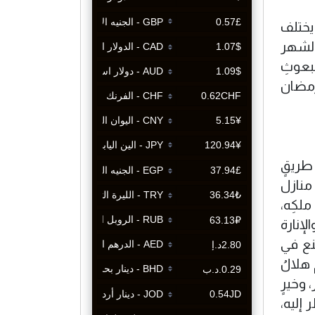
يختلف
الشهر
بعوثِ
رمضان
 طريقٍ
منازل
ملكِه،
إنارة
نع في
 هلالُ
 وخيرٍ
إليه،