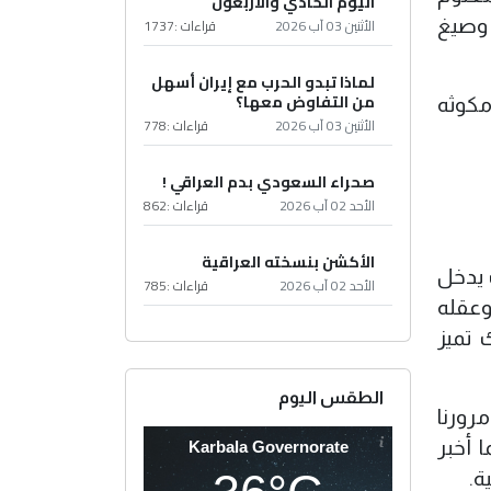
اليوم الحادي والأربعون
الأثنين 03 آب 2026
قراءات :
1737
 وصيغ
لماذا تبدو الحرب مع إيران أسهل
من التفاوض معها؟
مكوثه
الأثنين 03 آب 2026
قراءات :
778
صحراء السعودي بدم العراقي !
الأحد 02 آب 2026
قراءات :
862
الأكشن بنسخته العراقية
 يدخل
الأحد 02 آب 2026
قراءات :
785
وعقله
تميز
الطقس اليوم
مرورنا
 أخبر
Karbala Governorate
ة.