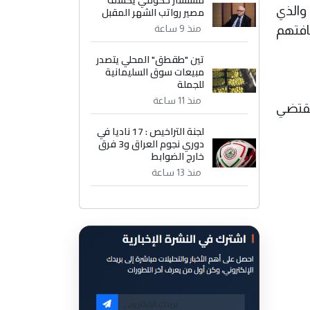
مستشار حكومي يكشف
والذي
مصير رواتب الشهر المقبل
افتهم
منذ 9 ساعة
تين "طقطق" المحلي يتصدر
مبيعات سوق السليمانية
للجملة
منذ 11 ساعة
يقتضي
لجنة التراخيص : 17 ناديا في
دوري نجوم العراق و3 فرق
خارج الضوابط
منذ 13 ساعة