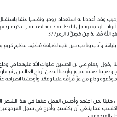
ترحيب وقد أعددنا له استعدادا روحيا ونفسيا لائقا باستقبا
بواب الرحمة وحمل لنا بطاقة دعوة لضيافة رب كريم رحيم . 
َهُ فَمَا لَهُ مِنْ مُضِلٍّ)ـ الزمر/ 37
ياقة وأدب وتأدب حين نتجه لضيافة مُضَيِّف عظيم كريم بما
ا، يقول
الإمام علي بن الحسين صلوات الله عليهما في ودا
صَحِبنا صحبةَ مبرورٍ وأربحنا أفضلَ أرباح العالمين , ثم فارق
دِّعوه وداع من عزَّ فراقُه علينا وغمّنا وأوحشنا انصرافه عنّا
: هنيئا لمن اجتهد وأحسن العملَ صنعا في هذا الشهر ال
اكتسب مما ينبغي أن يكتسبَ وأُدرج في سجل المرحومين 
جل المرحومين.