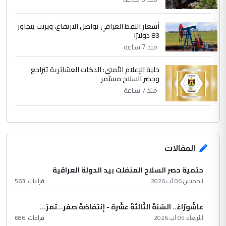
أسعار النفط العراقي تواصل الارتفاع، وبرنت يتجاوز
83 دولارًا
منذ 7 ساعة
خلية الإعلام الأمني: الدكات العشائرية تتراجع
وحصر السلاح مستمر
منذ 7 ساعة
المقالات
حتمية حصر السلاح المنفلت بيد الدولة العراقية
الخميس 06 آب 2026
قراءات :
563
عاشُورْاءُ.. السّنَةُ الثّالثةَ عشَرَة - إِنتفاضةُ صفَر…تمرّ...
الأربعاء 05 آب 2026
قراءات :
686