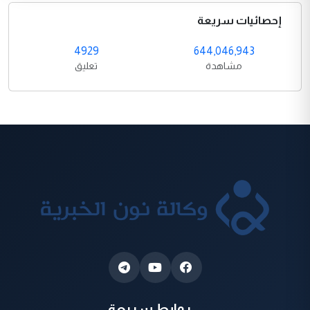
إحصائيات سريعة
4929
644,046,943
مشاهدة
تعليق
روابط سريعة