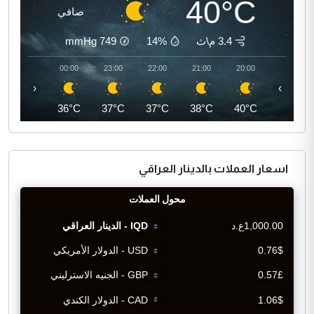
40°C
صافي
3.4 م\ث
14%
749
mmHg
01:00
00:00
23:00
22:00
21:00
20:00
‹
›
35°C
36°C
37°C
37°C
38°C
40°C
اسعار العملات بالدينار العراقي