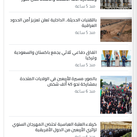
التعليق : واحد من عصابة علي ماما يسقط
منذ 5 ساعة
جنسية الرافد الثالث للعراق ومن اصول عريقة
بالتقنيات الحديثة.. الداخلية تعلن تعزيز أمن الحدود
ابا فرات ...
العراقية
الجواهري يرد على صدام حسين سل
الموضوع :
منذ 5 ساعة
مضجعيك يابن الزنا (نص كامل)
اتفاق دفاعي ثلاثي يجمع باكستان والسعودية
5
سردار
وتركيا
التعليق : واحد من عصابة علي ماما يسقط
منذ 5 ساعة
جنسية الرافد الثالث للعراق ومن اصول عريقة
ابا فرات ...
بالصور: مسيرة للأربعين في الولايات المتحدة
بمشاركة نحو 45 ألف شخص
الجواهري يرد على صدام حسين سل
الموضوع :
منذ 6 ساعة
مضجعيك يابن الزنا (نص كامل)
كربلاء:العتبة العباسية تحتضن المهرجان السنوي
لزائري الأربعين من الدول الأفريقية
منذ 6 ساعة