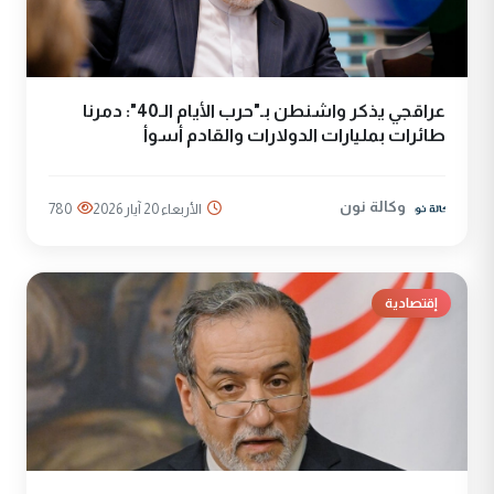
عراقجي يذكر واشنطن بـ"حرب الأيام الـ40": دمرنا
طائرات بمليارات الدولارات والقادم أسوأ
وكالة نون
الأربعاء 20 آيار 2026
780
إقتصادية