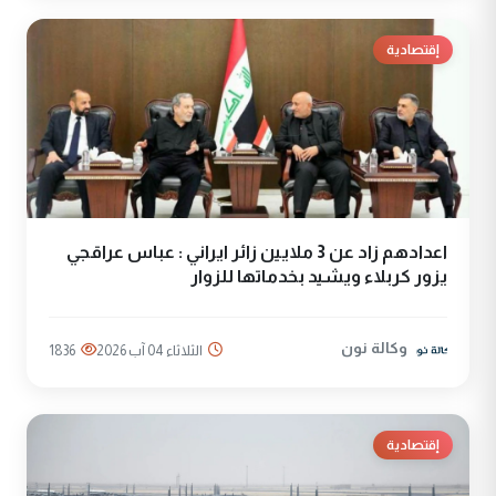
إقتصادية
اعدادهم زاد عن 3 ملايين زائر ايراني : عباس عراقجي
يزور كربلاء ويشيد بخدماتها للزوار
وكالة نون
الثلاثاء 04 آب 2026
1836
إقتصادية