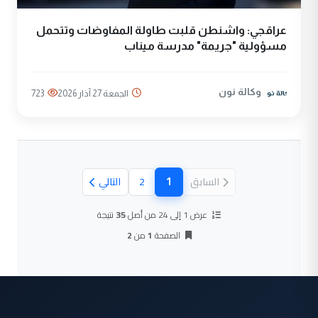
عراقجي: واشنطن قلبت طاولة المفاوضات وتتحمل
مسؤولية "جريمة" مدرسة ميناب
وكالة نون
الجمعة 27 آذار 2026
723
1
السابق
2
التالي
(الصفحة الحالية)
عرض 1 إلى 24 من أصل
35
نتيجة
الصفحة
1
من
2