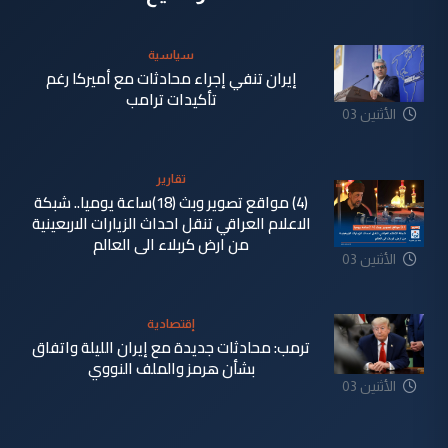
سياسية
إيران تنفي إجراء محادثات مع أميركا رغم
تأكيدات ترامب
الأثنين 03
آب 2026
تقارير
(4) مواقع تصوير وبث (18)ساعة يوميا.. شبكة
الاعلام العراقي تنقل احداث الزيارات الاربعينية
من ارض كربلاء الى العالم
الأثنين 03
آب 2026
إقتصادية
ترمب: محادثات جديدة مع إيران الليلة واتفاق
بشأن هرمز والملف النووي
الأثنين 03
آب 2026