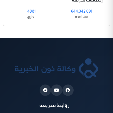
إحصائيات سريعة
4981
644,342,091
مشاهدة
تعليق
روابط سريعة