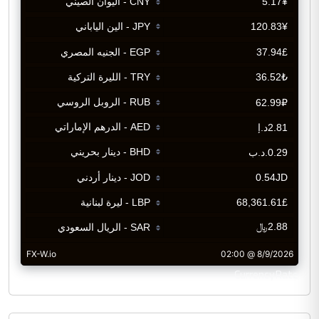
CurrencyRate