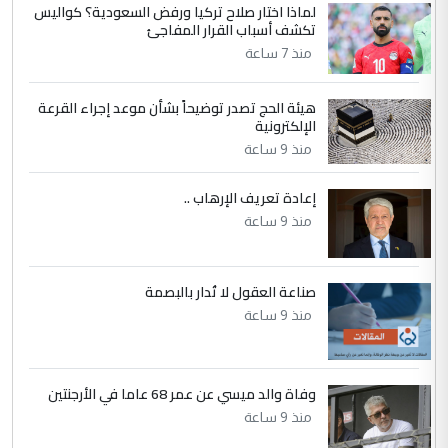
لماذا اختار صلاح تركيا ورفض السعودية؟ كواليس
5
عبد الأمير جاسم هليل
تكشف أسباب القرار المفاجئ
التعليق : نحن اباء الطلاب الأوائل على العراق
منذ 7 ساعة
نتشرف بلقاء السيد احمد الصافي في العتبات
الحسنية لزرع ...
هيئة الحج تصدر توضيحاً بشأن موعد إجراء القرعة
مكتب السيد احمد الصافي : لا يوجود
الإلكترونية
الموضوع :
لدينا اي حساب على الفيس بوك وتويتر
منذ 9 ساعة
إعادة تعريف الإرهاب ..
منذ 9 ساعة
صناعة العقول لا تُدار بالبصمة
منذ 9 ساعة
وفاة والد ميسي عن عمر 68 عاما في الأرجنتين
منذ 9 ساعة