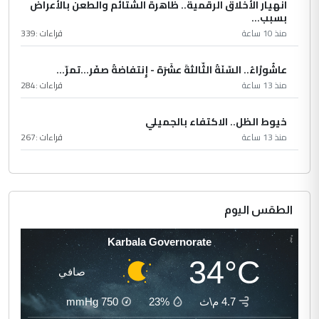
انهيار الأخلاق الرقمية.. ظاهرة الشتائم والطعن بالأعراض
بسبب...
منذ 10 ساعة
قراءات :
339
عاشُورْاءُ.. السّنَةُ الثّالثةَ عشَرَة - إِنتفاضةُ صفَر…تمرّ...
منذ 13 ساعة
قراءات :
284
خيوط الظل.. الاكتفاء بالجميلي
منذ 13 ساعة
قراءات :
267
الطقس اليوم
Karbala Governorate
34°C
صافي
4.7 م\ث
23%
750
mmHg