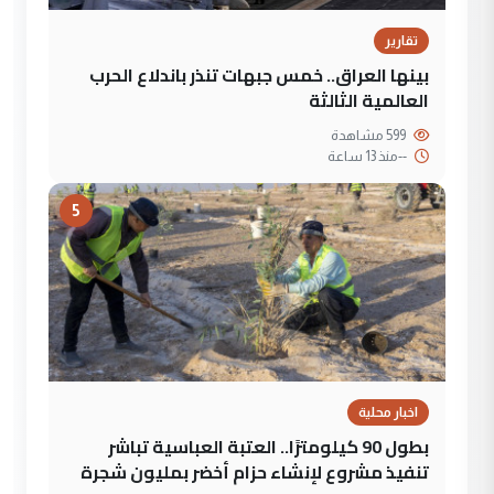
تقارير
بينها العراق.. خمس جبهات تنذر باندلاع الحرب
العالمية الثالثة
599 مشاهدة
--
منذ 13 ساعة
5
اخبار محلية
بطول 90 كيلومترًا.. العتبة العباسية تباشر
تنفيذ مشروع لإنشاء حزام أخضر بمليون شجرة