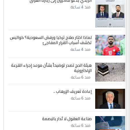
الزيدي يدعو ماكرون إلى زيارة العراق
السعودية توافق على الاستمرار في
منذ 4 ساعة
الموضوع :
إعطاء 100 منحة دراسية للطلبة العراقيين في
جامعاتها سنويا
لماذا اختار صلاح تركيا ورفض السعودية؟ كواليس
5
عبد الأمير جاسم هليل
تكشف أسباب القرار المفاجئ
التعليق : نحن اباء الطلاب الأوائل على العراق
منذ 4 ساعة
نتشرف بلقاء السيد احمد الصافي في العتبات
الحسنية لزرع ...
هيئة الحج تصدر توضيحاً بشأن موعد إجراء القرعة
مكتب السيد احمد الصافي : لا يوجود
الإلكترونية
الموضوع :
لدينا اي حساب على الفيس بوك وتويتر
منذ 6 ساعة
إعادة تعريف الإرهاب ..
منذ 6 ساعة
صناعة العقول لا تُدار بالبصمة
منذ 6 ساعة