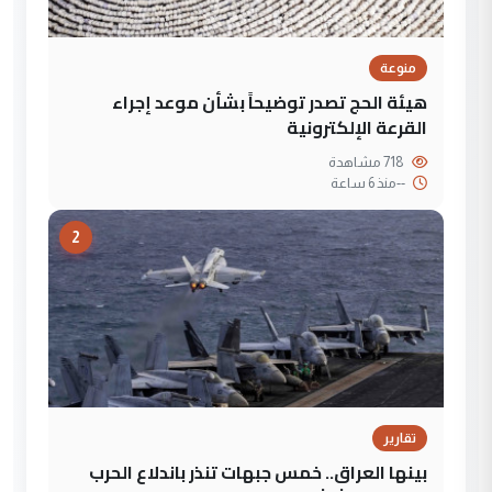
منوعة
هيئة الحج تصدر توضيحاً بشأن موعد إجراء
القرعة الإلكترونية
718 مشاهدة
--
منذ 6 ساعة
2
تقارير
بينها العراق.. خمس جبهات تنذر باندلاع الحرب