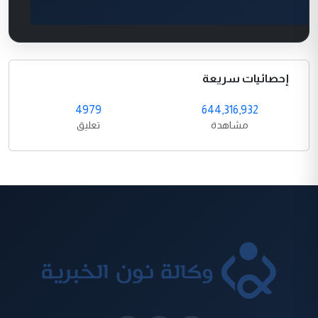
إحصائيات سريعة
4979
644,316,932
مشاهدة
تعليق