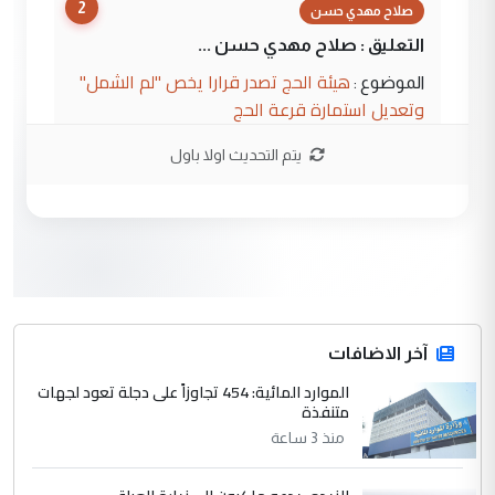
2
صلاح مهدي حسن
التعليق : صلاح مهدي حسن ...
هيئة الحج تصدر قرارا يخص "لم الشمل"
الموضوع :
وتعديل استمارة قرعة الحج
يتم التحديث اولا باول
3
hadi
التعليق : تحيه اخويه حسينيه اي انسان مهما
كان محدود المعرفه بتفاصيل احداث المنطقه
يقول بما لايقبل ...
أردوغان يؤكد ان اتفاقية مكة للدفاع
الموضوع :
المشترك لا تستهدف أية دولة ومفتوحة لانضمام
الدول الشقيقة
آخر الاضافات
الموارد المائية: 454 تجاوزاً على دجلة تعود لجهات
4
متنفذة
يوسف غزوان عصمت
منذ 3 ساعة
التعليق : بكالوريوس فيزياء طبية متزوج و
زوجتي أيضا بكالوريوس سكني بغداد أرغب في
إكمال دراستي داخل ...