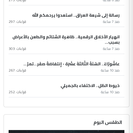
رسالة إلى شيعة العراق.. استعدوا يرحمكم الله
منذ 7 ساعة
قراءات :
297
انهيار الأخلاق الرقمية.. ظاهرة الشتائم والطعن بالأعراض
بسبب...
منذ 7 ساعة
قراءات :
303
عاشُورْاءُ.. السّنَةُ الثّالثةَ عشَرَة - إِنتفاضةُ صفَر…تمرّ...
منذ 10 ساعة
قراءات :
267
خيوط الظل.. الاكتفاء بالجميلي
منذ 10 ساعة
قراءات :
252
الطقس اليوم