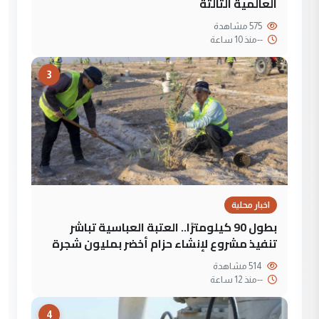
العالمية الثالثة
575 مشاهدة
--
منذ 10 ساعة
3
اخبار محلية
بطول 90 كيلومترًا.. العتبة العباسية تباشر
تنفيذ مشروع لإنشاء حزام أخضر بمليون شجرة
514 مشاهدة
--
منذ 12 ساعة
4