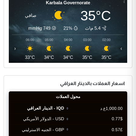
Karbala Governorate
35°C
صافي
5.4 م\ث
21%
749
mmHg
07:00
06:00
05:00
04:00
03:00
02:00
‹
›
35°C
33°C
34°C
34°C
35°C
35°C
اسعار العملات بالدينار العراقي