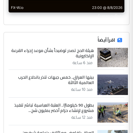
CurrencyRate
اقرأ أيضاً
هيئة الحج تصدر توضيحاً بشأن موعد إجراء القرعة
الإلكترونية
منذ 6 ساعة
بينها العراق.. خمس جبهات تنذر باندلاع الحرب
العالمية الثالثة
منذ 10 ساعة
بطول 90 كيلومترًا.. العتبة العباسية تباشر تنفيذ
مشروع لإنشاء حزام أخضر بمليون شج...
منذ 12 ساعة
العراق يتفاوض مع ائتلاف بزعامة شيفرون