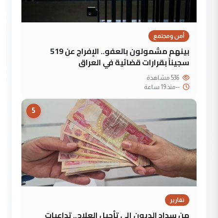
أمن ومجتمع
بينهم مشمولون بالعفو.. الإفراج عن 519
سجيناً بقرارات قضائية في العراق
536 مشاهدة
--
منذ 19 ساعة
5
تقارير
من سداد الديون إلى تأجيل العلاج.. تداعيات