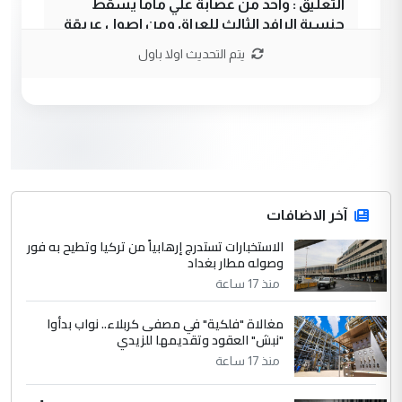
التعليق : واحد من عصابة علي ماما يسقط
جنسية الرافد الثالث للعراق ومن اصول عريقة
ابا فرات ...
يتم التحديث اولا باول
الجواهري يرد على صدام حسين سل
الموضوع :
مضجعيك يابن الزنا (نص كامل)
3
سردار
التعليق : واحد من عصابة علي ماما يسقط
جنسية الرافد الثالث للعراق ومن اصول عريقة
ابا فرات ...
آخر الاضافات
الجواهري يرد على صدام حسين سل
الاستخبارات تستدرج إرهابياً من تركيا وتطيح به فور
الموضوع :
وصوله مطار بغداد
مضجعيك يابن الزنا (نص كامل)
منذ 17 ساعة
4
حيدر عاشور
مغالاة "فلكية" في مصفى كربلاء.. نواب بدأوا
"نبش" العقود وتقديمها للزيدي
التعليق : تحياتي لك استاذ حامدتركان. كلام
منذ 17 ساعة
دقيق ومسؤول؛ فالاستثمار الحقيقي للإنسان
وثروات البلد يعتمد على الكفاءة ...