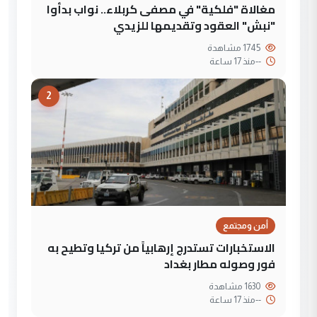
مغالاة "فلكية" في مصفى كربلاء.. نواب بدأوا
"نبش" العقود وتقديمها للزيدي
1745 مشاهدة
--
منذ 17 ساعة
2
أمن ومجتمع
الاستخبارات تستدرج إرهابياً من تركيا وتطيح به
فور وصوله مطار بغداد
1630 مشاهدة
--
منذ 17 ساعة