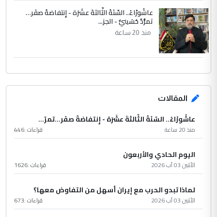
عاشُورْاءُ.. السّنَةُ الثّالثةَ عشَرَة - إِنتفاضةُ صفَر…
تمرُّدٌ حُسَينيٌّ - الجز...
منذ 20 ساعة
المقالات
عاشُورْاءُ.. السّنَةُ الثّالثةَ عشَرَة - إِنتفاضةُ صفَر…تمرّ...
منذ 20 ساعة
قراءات :
446
اليوم الحادي والأربعون
الأثنين 03 آب 2026
قراءات :
1626
لماذا تبدو الحرب مع إيران أسهل من التفاوض معها؟
الأثنين 03 آب 2026
قراءات :
673