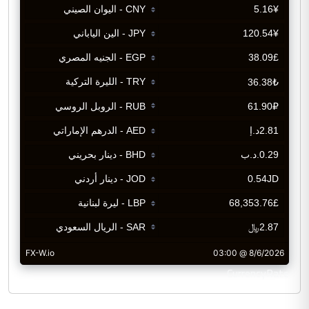
CurrencyRate