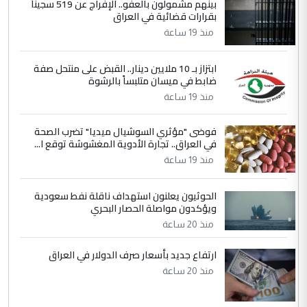
بينهم مشمولون بالعفو.. الإفراج عن 519 سجيناً
بين الإهمال واغتصاب الأرض.. بلاد
الموضوع :
بقرارات قضائية في العراق
الرافدين تعاني الجفاف والتصحر!!
منذ 19 ساعة
5
علي
ابتزاز بـ 10 ملايين دينار.. القبض على منتحل صفة
ضابط في ميسان متلبساً بالرشوة
التعليق : هذه الزيارة تنفع لبنان، دون الشعب
منذ 19 ساعة
العراقي، الذي احترق بحر الصيف، في حين
حكومة الزيدي ...
فوضى "مؤثري السوشيال ميديا" تضرب الصحة
نواف سلام في بغداد.. "الفيول" مقابل
الموضوع :
في العراق.. تجارة الأدوية المغشوشة توقع ا...
تصدير النفط العراقي
منذ 19 ساعة
الحوثيون يعلنون استهداف ناقلة نفط سعودية
ويؤكدون مواصلة الحصار البحري
منذ 20 ساعة
ارتفاع جديد بأسعار صرف الدولار في العراق
منذ 20 ساعة