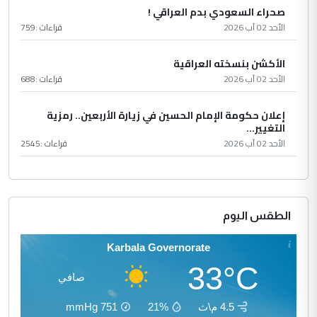
صحراء السعودي بدم العراقي !
الأحد 02 آب 2026
قراءات :
759
الأكشن بنسخته العراقية
الأحد 02 آب 2026
قراءات :
688
إعلان حكومة الإمام الحسين في زيارة الأربعين.. رمزية
التغيير...
الأحد 02 آب 2026
قراءات :
2545
الطقس اليوم
Karbala Governorate
33°C
صافي
4.5 م\ث
21%
751
mmHg