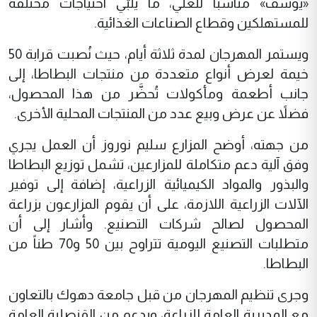
«يوسف» مناسباً للغلي، ما يلبّي احتياجات مختلفة
للمستهلكين وقطاع الصناعات الغذائية.
ويستمر المهرجان لمدة ثلاثة أيام، حيث نُصبت قرابة 50
خيمة لعرض أنواع متعددة من منتجات البطاطا، إلى
جانب أطعمة ومأكولات تُحضَّر من هذا المحصول،
فضلاً عن عرض وبيع عدد من المنتجات المحلية الأخرى.
من جهته، أوضح المزارع سليم نوروز أن العمل يجري
وفق آلية دعم متكاملة للمزارعين، تشمل توزيع البطاطا
والبذور والمواد الكيميائية الزراعية، إضافة إلى توفير
الآلات الزراعية اللازمة، على أن يقوم المزارعون بزراعة
المحصول لصالح شركات التصنيع. وأشار إلى أن
متطلبات التصنيع اليومية تتراوح بين 50 و70 طناً من
البطاطا.
وجرى تنظيم المهرجان من قبل جامعة دهوك بالتعاون
مع المديرية العامة للزراعة، وبدعم من القنصلية العامة