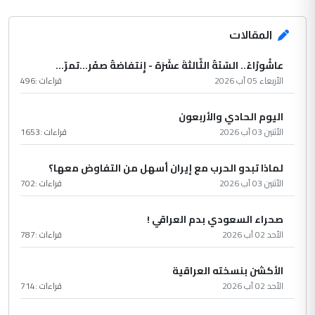
المقالات
عاشُورْاءُ.. السّنَةُ الثّالثةَ عشَرَة - إِنتفاضةُ صفَر…تمرّ...
الأربعاء 05 آب 2026
قراءات :
496
اليوم الحادي والأربعون
الأثنين 03 آب 2026
قراءات :
1653
لماذا تبدو الحرب مع إيران أسهل من التفاوض معها؟
الأثنين 03 آب 2026
قراءات :
702
صحراء السعودي بدم العراقي !
الأحد 02 آب 2026
قراءات :
787
الأكشن بنسخته العراقية
الأحد 02 آب 2026
قراءات :
714