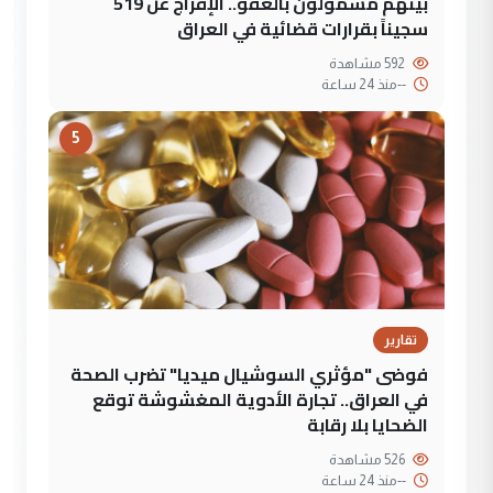
بينهم مشمولون بالعفو.. الإفراج عن 519
سجيناً بقرارات قضائية في العراق
592 مشاهدة
--
منذ 24 ساعة
5
تقارير
فوضى "مؤثري السوشيال ميديا" تضرب الصحة
في العراق.. تجارة الأدوية المغشوشة توقع
الضحايا بلا رقابة
526 مشاهدة
--
منذ 24 ساعة