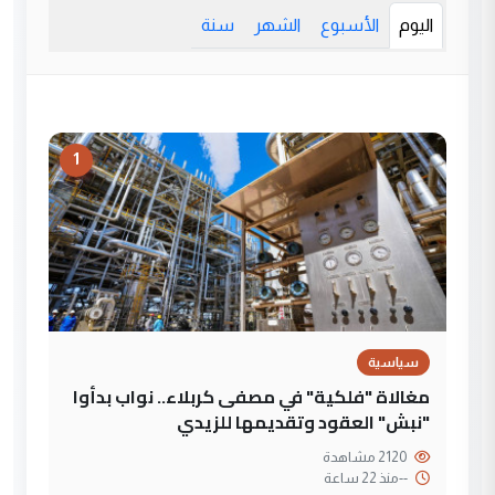
اليوم
الأسبوع
الشهر
سنة
1
سياسية
مغالاة "فلكية" في مصفى كربلاء.. نواب بدأوا
"نبش" العقود وتقديمها للزيدي
2120 مشاهدة
--
منذ 22 ساعة