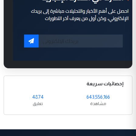
إحصائيات سريعة
4874
643,556,166
مشاهدة
تعليق