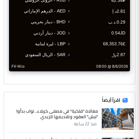
CurrencyRate
اقرأ أيضاً
مغالاة "فلكية" في مصفى كربلاء.. نواب بدأوا
"نبش" العقود وتقديمها للزيدي
منذ 22 ساعة