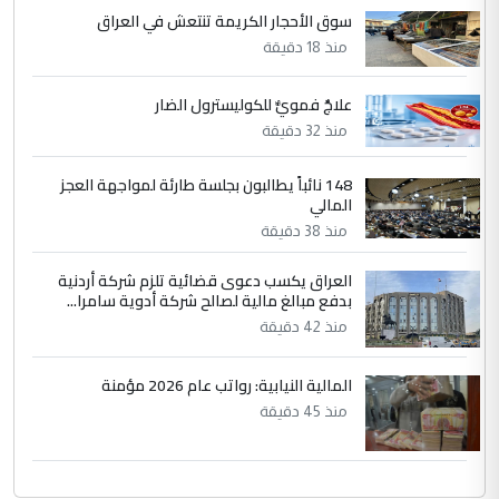
5
سوق الأحجار الكريمة تنتعش في العراق
علي
منذ 18 دقيقة
التعليق : هذه الزيارة تنفع لبنان، دون الشعب
العراقي، الذي احترق بحر الصيف، في حين
حكومة الزيدي ...
علاجٌ فمويٌّ للكوليسترول الضار
نواف سلام في بغداد.. "الفيول" مقابل
منذ 32 دقيقة
الموضوع :
تصدير النفط العراقي
148 نائباً يطالبون بجلسة طارئة لمواجهة العجز
المالي
منذ 38 دقيقة
العراق يكسب دعوى قضائية تلزم شركة أردنية
بدفع مبالغ مالية لصالح شركة أدوية سامرا...
منذ 42 دقيقة
المالية النيابية: رواتب عام 2026 مؤمنة
منذ 45 دقيقة