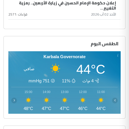
إعلان حكومة الإمام الحسين في زيارة الأربعين.. رمزية
التغيير...
الأحد 02 آب 2026
قراءات :
2571
الطقس اليوم
Karbala Governorate
44°C
صافي
4 م\ث
11%
751
mmHg
16:00
15:00
14:00
13:00
12:00
11:00
‹
›
47°C
48°C
47°C
47°C
46°C
44°C