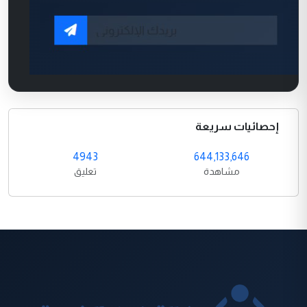
إحصائيات سريعة
4943
644,133,646
مشاهدة
تعليق