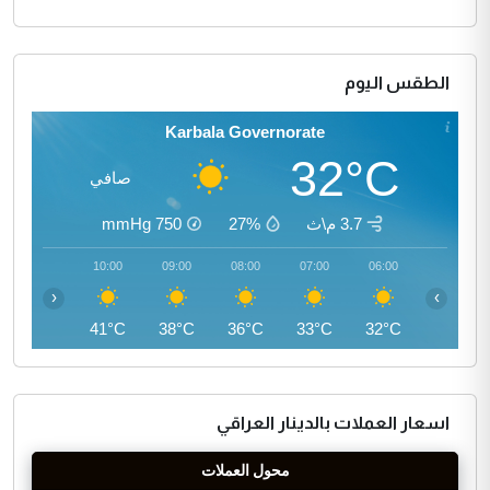
الطقس اليوم
Karbala Governorate
32°C
صافي
3.7 م\ث
27%
750
mmHg
11:00
10:00
09:00
08:00
07:00
06:00
‹
›
43°C
41°C
38°C
36°C
33°C
32°C
اسعار العملات بالدينار العراقي