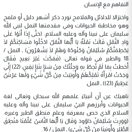
التفاهم مع الإنسان.
واختزالا للدلائل والملامح نورد ذكر أشهر دليل أو ملمح
وهو مخاطبة الحيوانات وفي مقدمتها النمل لنبي الله
سليمان على نبينا وآله وعليه السلام: (حَتَّى إِذَا أَتَوْا عَلَى
وَادِ النَّمْلِ قَالَتْ نَمْلَةٌ يَا أَيُّهَا النَّمْلُ ادْخُلُوا مَسَاكِنَكُمْ لَا
يَحْطِمَنَّكُمْ سُلَيْمَانُ وَجُنُودُهُ وَهُمْ لَا يَشْعُرُونَ) ـ النمل /
18 والطير في قوله تعالى: (فَمَكَثَ غَيْرَ بَعِيدٍ فَقَالَ
أَحَطتُ بِمَا لَمْ تُحِطْ بِهِ وَجِئْتُكَ مِنْ سَبَإٍ بِنَبَإٍ يَقِينٍ (22) إِنِّي
وَجَدْتُ امْرَأَةً تَمْلِكُهُمْ وَأُوتِيَتْ مِنْ كُلِّ شَيْءٍ وَلَهَا عَرْشٌ
عَظِيمٌ (23)) ـ النمل.
ناهيك عن أن أنبياءَ علمهم الله سبحان وتعالى لغة
الحيوانات وأبرزهم النبيُ سليمان على نبينا وآله وعليه
السلام الذي خص بمعرفة وعلم منطق الطير وغيره:
(وَوَرِثَ سُلَيْمَانُ دَاوُودَ وَقَالَ يَا أَيُّهَا النَّاسُ عُلِّمْنَا مَنْطِقَ
الطَّيْرِ وَأُوتِينَا مِنْ كُلِّ شَيْءٍ) ـ النمل / 16.