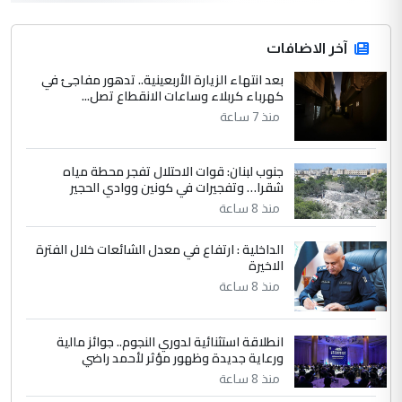
hadi
التعليق : قرار مستعجل جدا ولامصلحة فيه
آخر الاضافات
للوزاره ولا للمواطن القرار الصائب يكون بعد
الاستماع للمدير ومغرفة ...
بعد انتهاء الزيارة الأربعينية.. تدهور مفاجئ في
كهرباء كربلاء وساعات الانقطاع تصل...
وزير الصحة يعفي مدير مستشفى الكرخ
الموضوع :
العام في بغداد
منذ 7 ساعة
جنوب لبنان: قوات الاحتلال تفجر محطة مياه
4
سردار
شقرا… وتفجيرات في كونين ووادي الحجير
التعليق : واحد من عصابة علي ماما يسقط
منذ 8 ساعة
جنسية الرافد الثالث للعراق ومن اصول عريقة
ابا فرات ...
الداخلية : ارتفاع في معدل الشائعات خلال الفترة
الاخيرة
الجواهري يرد على صدام حسين سل
الموضوع :
مضجعيك يابن الزنا (نص كامل)
منذ 8 ساعة
انطلاقة استثنائية لدوري النجوم.. جوائز مالية
5
سردار
ورعاية جديدة وظهور مؤثر لأحمد راضي
التعليق : واحد من عصابة علي ماما يسقط
منذ 8 ساعة
جنسية الرافد الثالث للعراق ومن اصول عريقة