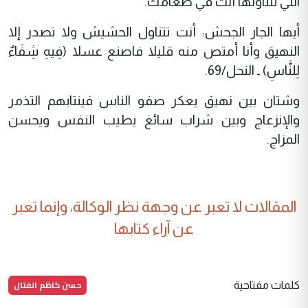
التي تتناولها أنت في طعامك.
أيها الجار الجحش: أنت تتناول الحشيش ولا تصدر إلا
النهيق وأنا أمتص منه قليلا فاصنع عسلا (فِيهِ شِفَاءٌ
لِلنَّاسِ) ـ النحل/69.
وشتان بين نهيق يعكر صفو الناس فينتابهم التذمر
والإنزعاج وبين شراب سائغ يطيب النفس ويحسن
المزاج.
المقالات لا تعبر عن وجهة نظر الوكالة، وإنما تعبر
عن آراء كتابها
حسن كاظم الفتال
كلمات مفتاحية