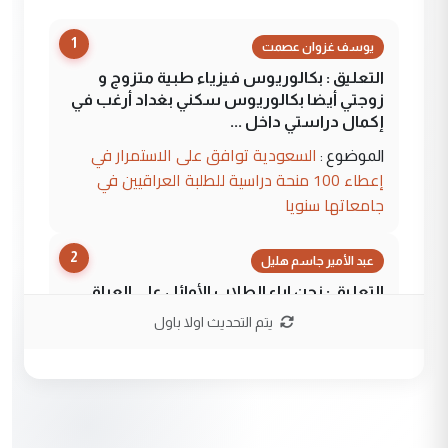
1
يوسف غزوان عصمت
التعليق : بكالوريوس فيزياء طبية متزوج و
زوجتي أيضا بكالوريوس سكني بغداد أرغب في
إكمال دراستي داخل ...
السعودية توافق على الاستمرار في
الموضوع :
إعطاء 100 منحة دراسية للطلبة العراقيين في
جامعاتها سنويا
2
عبد الأمير جاسم هليل
التعليق : نحن اباء الطلاب الأوائل على العراق
نتشرف بلقاء السيد احمد الصافي في العتبات
يتم التحديث اولا باول
الحسنية لزرع ...
مكتب السيد احمد الصافي : لا يوجود
الموضوع :
لدينا اي حساب على الفيس بوك وتويتر
3