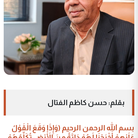
بقلم: حسن كاظم الفتال
بسم الله الرحمن الرحيم (وَإِذَا وَقَعَ الْقَوْلُ
عَلَيْهِمْ أَخْرَجْنَا لَهُمْ دَابَّةً مِنَ الْأَرْضِ تُكَلِّمُهُمْ