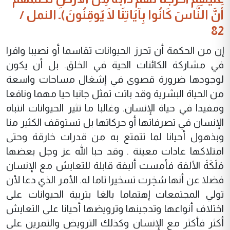
أَنَّ النَّاسَ كَانُوا بِآيَاتِنَا لَا يُوقِنُونَ)ـ النمل /
82
إن من الحكمة أن تحرز الحيوانات تقاسما أو نصيبا وافرا
في مشاركة الكائنات الحية في الخلق. بل أن يكون
لوجودها ضرورة قصوى في إشغال مساحات واسعة
من الحياة البشرية وقد باتت تمثل جانبا حيا مهما ونافعا
ومفيدا في حياة الإنسان. وغالبا ما تثير الحيوانات انتباه
الإنسان في تصرفاتها أو حركاتها بل تستوقف الكثير منا
وبذهول أحيانا لما تتمتع به من قدرات خارقة وحتى
امتلاكها عادات معينة . وقد حبا الله عز وجل بعضها
مَلَكَةَ الألفة فأمست أليفة قابلة للتعايش مع الإنسان
فضلا عن أنها سُخِرت تسخيرا تاما له. الأمر الذي دعا لأن
تولي المجتمعات إهتماما بالغا بتربية الحيوانات على
اختلاف أنواعها وتدجينها وترويضها أحيانا على التعايش
أكثر فأكثر مع الإنسان وكذلك الترويض والتمرين على