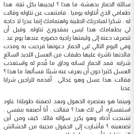
سائلة الحمار بدهشة: ما هذا ؟ ليجيبها بكل ثقة: هذا
طعامي الذي أتناوله يوميا . فامتنعت عن تناوله وقالت
له : شكرا لمبادرتك الطيبة واهتمامك إنما عذرا لا حاجة
لي بطعامك هذا ليس بمقدوري تناوله. وقبل أن
تنصرف دعته إلى وليمتها راجية حضوره عندها يوم غد .
وفي اليوم التالي لبى الحمار دعوتها فرحبت به ومدت
مائدتها ناشرة عليها طبقات من العسل اللذيذ السائغ
شرابه. فمد الحمار لسانه وذاق ما قُدم له واستعذب
العسل كثيرا دون أن يعرف عنه شيئا. فسألها: ما هذا ؟
فقالت: هذا عسل وهو غذائي . أقدمه للراجين شرابا
عذبا.
وبينما هو يعتصره الذهول وبعد (صفنة طويلة) عاود
استفساره: أنى لك هذا ؟ فقالت : أنا أصنعه بنفسي .
تشنجت أذناه وهو يكرر سؤاله قائلا: كيف ومن أين
تصنعينه ؟ فأشارت إلى الحقول مجيبة من الحشائش