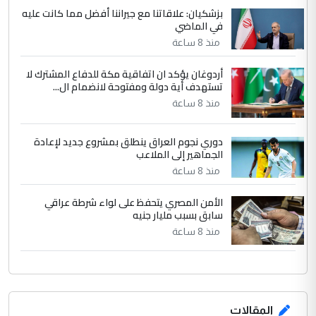
ابا فرات ...
بزشكيان: علاقاتنا مع جيراننا أفضل مما كانت عليه
في الماضي
الجواهري يرد على صدام حسين سل
الموضوع :
مضجعيك يابن الزنا (نص كامل)
منذ 8 ساعة
أردوغان يؤكد ان اتفاقية مكة للدفاع المشترك لا
تستهدف أية دولة ومفتوحة لانضمام ال...
منذ 8 ساعة
دوري نجوم العراق ينطلق بمشروع جديد لإعادة
الجماهير إلى الملاعب
منذ 8 ساعة
الأمن المصري يتحفظ على لواء شرطة عراقي
سابق بسبب مليار جنيه
منذ 8 ساعة
المقالات