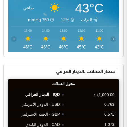
43°C
صافي
6 م\ث
12%
750
mmHg
16:00
15:00
14:00
13:00
12:00
11:00
‹
›
46°C
46°C
46°C
46°C
45°C
43°C
اسعار العملات بالدينار العراقي