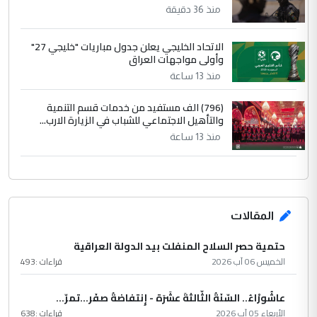
منذ 36 دقيقة
الاتحاد الخليجي يعلن جدول مباريات "خليجي 27"
وأولى مواجهات العراق
منذ 13 ساعة
(796) الف مستفيد من خدمات قسم التنمية
والتأهيل الاجتماعي للشباب في الزيارة الارب...
منذ 13 ساعة
المقالات
حتمية حصر السلاح المنفلت بيد الدولة العراقية
الخميس 06 آب 2026
قراءات :
493
عاشُورْاءُ.. السّنَةُ الثّالثةَ عشَرَة - إِنتفاضةُ صفَر…تمرّ...
الأربعاء 05 آب 2026
قراءات :
638