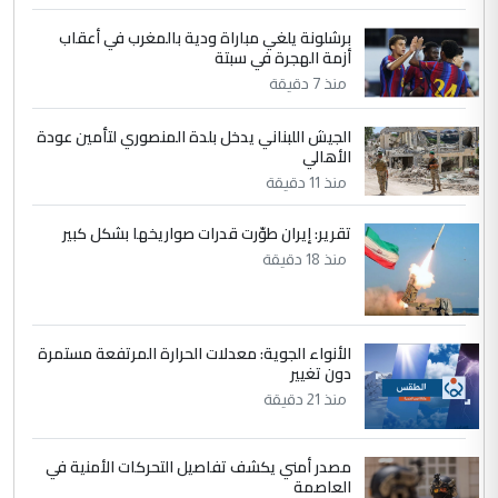
4
سردار
برشلونة يلغي مباراة ودية بالمغرب في أعقاب
التعليق : واحد من عصابة علي ماما يسقط
أزمة الهجرة في سبتة
جنسية الرافد الثالث للعراق ومن اصول عريقة
منذ 7 دقيقة
ابا فرات ...
الجواهري يرد على صدام حسين سل
الموضوع :
الجيش اللبناني يدخل بلدة المنصوري لتأمين عودة
مضجعيك يابن الزنا (نص كامل)
الأهالي
منذ 11 دقيقة
5
حيدر عاشور
تقرير: إيران طوّرت قدرات صواريخها بشكل كبير
التعليق : تحياتي لك استاذ حامدتركان. كلام
منذ 18 دقيقة
دقيق ومسؤول؛ فالاستثمار الحقيقي للإنسان
وثروات البلد يعتمد على الكفاءة ...
بين الإهمال واغتصاب الأرض.. بلاد
الموضوع :
الأنواء الجوية: معدلات الحرارة المرتفعة مستمرة
الرافدين تعاني الجفاف والتصحر!!
دون تغيير
منذ 21 دقيقة
مصدر أمني يكشف تفاصيل التحركات الأمنية في
العاصمة