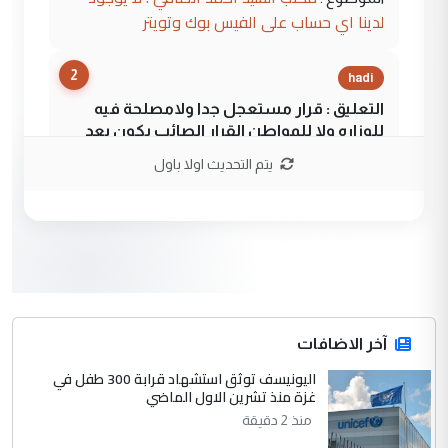
لدينا اي حساب على الفيس بوك وتويتر
2
hadi
التعليق : قرار مستعجل جدا ولامصلحة فيه
للوزاره ولا للمواطن القرار الصائب يكون بعد
الاستماع للمدير ومغرفة ...
يتم التحديث اولا باول
وزير الصحة يعفي مدير مستشفى الكرخ
الموضوع :
العام في بغداد
3
سردار
التعليق : واحد من عصابة علي ماما يسقط
جنسية الرافد الثالث للعراق ومن اصول عريقة
ابا فرات ...
آخر الاضافات
الجواهري يرد على صدام حسين سل
اليونيسف توثق استشهاد قرابة 300 طفل في
الموضوع :
غزة منذ تشرين الاول الماضي
مضجعيك يابن الزنا (نص كامل)
منذ 2 دقيقة