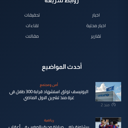
روابط سريعة
اخبار
تحقيقات
اخبار محلية
لقاءات
تقارير
مقالات
أحدث المواضيع
أمن ومجتمع
اليونيسف توثق استشهاد قرابة 300 طفل في
غزة منذ تشرين الاول الماضي
منذ 2
دقيقة
رياضية
برشلونة يلغي مباراة ودية بالمغرب في أعقاب