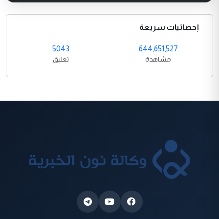
إحصائيات سريعة
5043
644,651,527
مشاهدة
تعليق