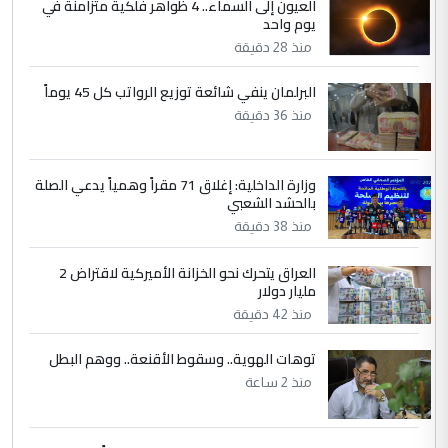
العيون إلى السماء.. 4 ظواهر فلكية متزامنة في
المشترك لا تستهدف أية دولة ومفتوحة لانضمام
يوم واحد
الدول الشقيقة
منذ 28 دقيقة
البرلمان ينفي شائعة توزيع الرواتب كل 45 يوماً
5
يوسف غزوان عصمت
منذ 36 دقيقة
التعليق : بكالوريوس فيزياء طبية متزوج و
زوجتي أيضا بكالوريوس سكني بغداد أرغب في
إكمال دراستي داخل ...
وزارة الداخلية: إغلاق 71 مقراً وهمياً يدعي الصلة
بالحشد الشعبي
السعودية توافق على الاستمرار في
الموضوع :
إعطاء 100 منحة دراسية للطلبة العراقيين في
منذ 38 دقيقة
جامعاتها سنويا
العراق يتحرك نحو الخزانة الأميركية لاقتراض 2
مليار دولار
منذ 42 دقيقة
توهات الهوية.. وسقوط الأقنعة.. ووهم البطل
منذ 2 ساعة