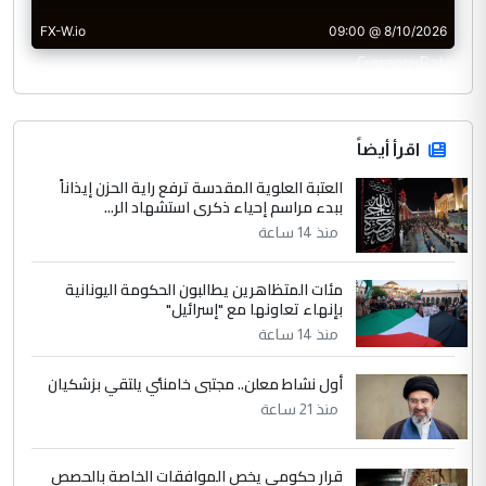
CurrencyRate
اقرأ أيضاً
العتبة العلوية المقدسة ترفع راية الحزن إيذاناً
ببدء مراسم إحياء ذكرى استشهاد الر...
منذ 14 ساعة
مئات المتظاهرين يطالبون الحكومة اليونانية
بإنهاء تعاونها مع "إسرائيل"
منذ 14 ساعة
أول نشاط معلن.. مجتبى خامنئي يلتقي بزشكيان
منذ 21 ساعة
قرار حكومي يخص الموافقات الخاصة بالحصص