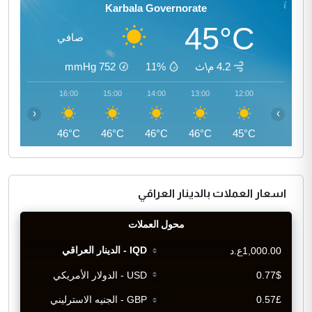
Karbala Governorate
45°C
صافي
4.2 م\ث
11%
752
mmHg
17:00
16:00
15:00
14:00
13:00
12:00
‹
›
46°C
46°C
46°C
46°C
46°C
45°C
اسعار العملات بالدينار العراقي