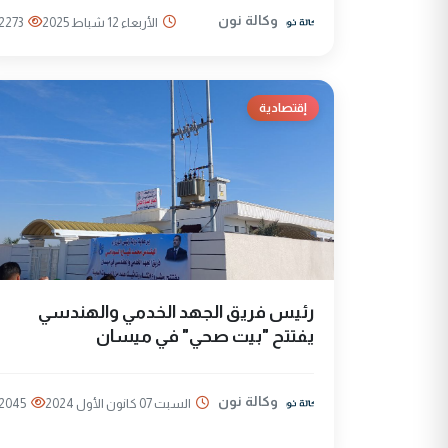
وكالة نون
الأربعاء 12 شباط 2025
2273
إقتصادية
رئيس فريق الجهد الخدمي والهندسي
يفتتح "بيت صحي" في ميسان
وكالة نون
السبت 07 كانون الأول 2024
2045