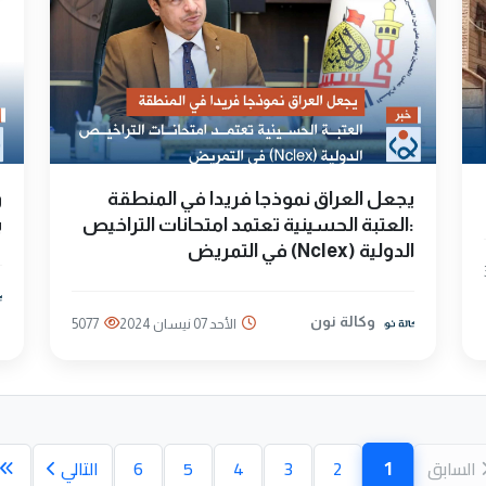
يجعل العراق نموذجا فريدا في المنطقة
و
:العتبة الحسينية تعتمد امتحانات التراخيص
ب
الدولية (Nclex) في التمريض
وكالة نون
الأحد 07 نيسان 2024
5077
1
السابق
2
3
4
5
6
التالي
(الصفحة الحالية)