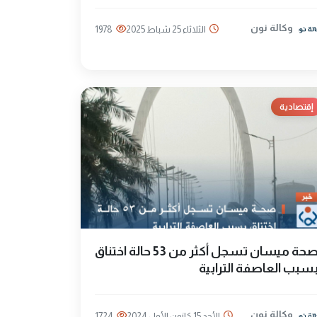
وكالة نون
الثلاثاء 25 شباط 2025
1978
إقتصادية
صحة ميسان تسجل أكثر من 53 حالة اختناق
سبب العاصفة الترابية
وكالة نون
الأحد 15 كانون الأول 2024
1724