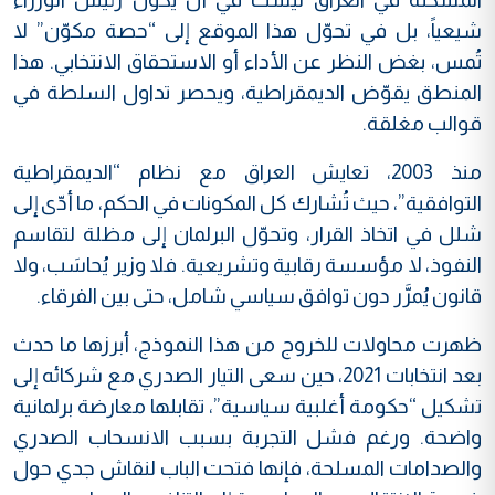
شيعياً، بل في تحوّل هذا الموقع إلى “حصة مكوّن” لا
تُمس، بغض النظر عن الأداء أو الاستحقاق الانتخابي. هذا
المنطق يقوّض الديمقراطية، ويحصر تداول السلطة في
قوالب مغلقة.
منذ 2003، تعايش العراق مع نظام “الديمقراطية
التوافقية”، حيث تُشارك كل المكونات في الحكم، ما أدّى إلى
شلل في اتخاذ القرار، وتحوّل البرلمان إلى مظلة لتقاسم
النفوذ، لا مؤسسة رقابية وتشريعية. فلا وزير يُحاسَب، ولا
قانون يُمرَّر دون توافق سياسي شامل، حتى بين الفرقاء.
ظهرت محاولات للخروج من هذا النموذج، أبرزها ما حدث
بعد انتخابات 2021، حين سعى التيار الصدري مع شركائه إلى
تشكيل “حكومة أغلبية سياسية”، تقابلها معارضة برلمانية
واضحة. ورغم فشل التجربة بسبب الانسحاب الصدري
والصدامات المسلحة، فإنها فتحت الباب لنقاش جدي حول