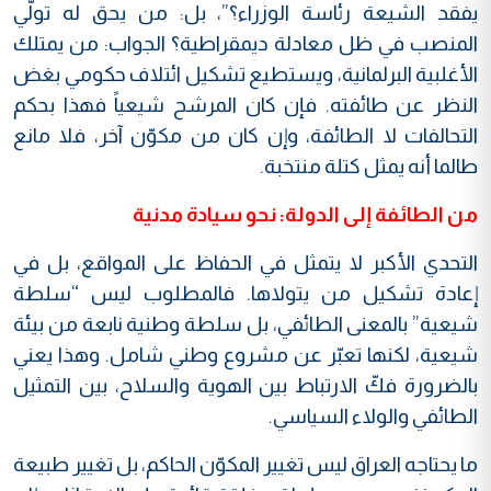
يفقد الشيعة رئاسة الوزراء؟”، بل: من يحق له تولّي
المنصب في ظل معادلة ديمقراطية؟ الجواب: من يمتلك
الأغلبية البرلمانية، ويستطيع تشكيل ائتلاف حكومي بغض
النظر عن طائفته. فإن كان المرشح شيعياً فهذا بحكم
التحالفات لا الطائفة، وإن كان من مكوّن آخر، فلا مانع
طالما أنه يمثل كتلة منتخبة.
من الطائفة إلى الدولة: نحو سيادة مدنية
التحدي الأكبر لا يتمثل في الحفاظ على المواقع، بل في
إعادة تشكيل من يتولاها. فالمطلوب ليس “سلطة
شيعية” بالمعنى الطائفي، بل سلطة وطنية نابعة من بيئة
شيعية، لكنها تعبّر عن مشروع وطني شامل. وهذا يعني
بالضرورة فكّ الارتباط بين الهوية والسلاح، بين التمثيل
الطائفي والولاء السياسي.
ما يحتاجه العراق ليس تغيير المكوّن الحاكم، بل تغيير طبيعة