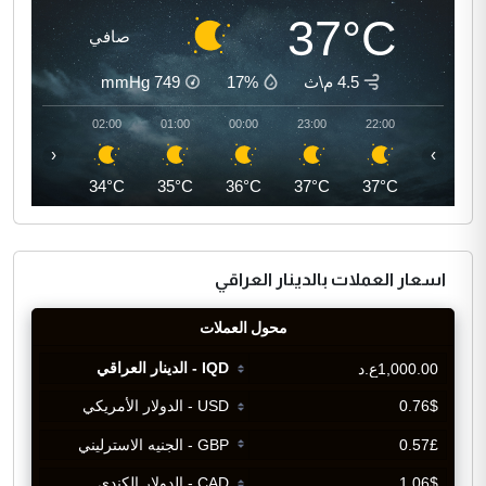
37°C
صافي
4.5 م\ث
17%
749
mmHg
03:00
02:00
01:00
00:00
23:00
22:00
‹
›
34°C
34°C
35°C
36°C
37°C
37°C
اسعار العملات بالدينار العراقي