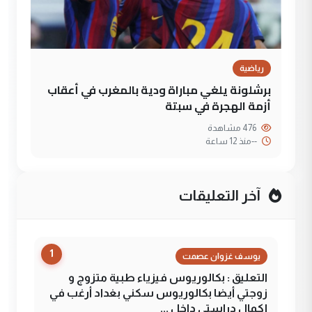
رياضية
برشلونة يلغي مباراة ودية بالمغرب في أعقاب
أزمة الهجرة في سبتة
476 مشاهدة
--
منذ 12 ساعة
آخر التعليقات
1
يوسف غزوان عصمت
التعليق : بكالوريوس فيزياء طبية متزوج و
زوجتي أيضا بكالوريوس سكني بغداد أرغب في
إكمال دراستي داخل ...