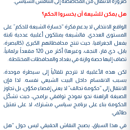
ضرورة الانتقال من المحاصصة إلى التنافس السياسي.
هل يمكن للشيعة أن يخسروا الحكم؟
الواقع الانتخابي لا يدعم فكرة “خسارة الشيعة للحكم” على
المستوى العددي. فالشيعة يمتلكون أغلبية عددية ثابتة
بفعل الجغرافيا، حيث تنتج محافظاتهم الكبرى (كالبصرة،
بابل، ذي قار، النجف، وغيرها) أكثر من 120 مقعداً برلمانياً،
تضاف إليها حصة وازنة في بغداد والمحافظات المختلطة.
لكن هذه الأغلبية لا تترجم تلقائياً إلى سيطرة موحدة،
بسبب الانقسام داخل البيت الشيعي نفسه. لذا فإن
الانتقال إلى “حكومة تحالف” لا يعني إقصاء مكوّن، بل تجاوز
الصيغة الراهنة نحو نموذج توافقي برامجي، حيث تشكّل
الحكومة بناء على برنامج سياسي مشترك، لا على تمثيل
طائفي.
في هذا السياق، يصبح النقاش الحقيقي ليس حول “هل