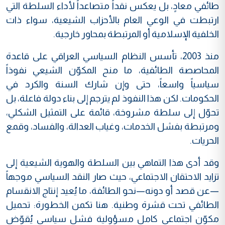
طائفي معادٍ، بل يعكس نقداً متصاعداً لأداء السلطة التي
ارتبطت في الوعي العام بالأحزاب الشيعية، سواء ذات
الخلفية الإسلامية أو المرتبطة بمحاور خارجية.
منذ 2003، تأسس النظام السياسي العراقي على قاعدة
المحاصصة الطائفية، ما منح المكوّن الشيعي نفوذاً
سياسياً واسعاً، حتى وإن شارك السنة والكرد في
الحكومات. لكن هذا النفوذ لم يترجم إلى بناء دولة فاعلة، بل
تحوّل إلى سلطة مشروخة، قائمة على التمثيل الشكلي،
ومرتبطة بفشل الخدمات، وغياب العدالة، والفساد، وقمع
الحريات.
وقد أدى هذا التماهي بين السلطة والهوية الشيعية إلى
تزايد الاحتقان الاجتماعي، حيث صار النقد السياسي موجهاً
—عن قصد أو دونه—نحو الطائفة، ما يُعيد إنتاج الانقسام
الطائفي تحت قشرة وطنية. هنا تكمن الخطورة: تحميل
مكوّن اجتماعي كامل مسؤولية فشل سياسي يُقوّض