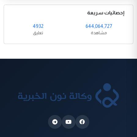
إحصائيات سريعة
4932
644,064,727
مشاهدة
تعليق