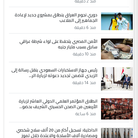
العام في بغداد
منذ 2 دقيقة
دوري نجوم العراق ينطلق بمشروع جديد لإعادة
4
الجماهير إلى الملاعب
سردار
منذ 6 دقيقة
التعليق : واحد من عصابة علي ماما يسقط
جنسية الرافد الثالث للعراق ومن اصول عريقة
الأمن المصري يتحفظ على لواء شرطة عراقي
ابا فرات ...
سابق بسبب مليار جنيه
الجواهري يرد على صدام حسين سل
الموضوع :
منذ 10 دقيقة
مضجعيك يابن الزنا (نص كامل)
رئيس جهاز الاستخبارات السعودي ينقل رسالة إلى
الزيدي تتضمن تجديد دعوته لزيارة الر...
5
سردار
منذ 14 دقيقة
التعليق : واحد من عصابة علي ماما يسقط
جنسية الرافد الثالث للعراق ومن اصول عريقة
انطلاق المؤتمر العلمي الدولي العاشر لزيارة
ابا فرات ...
الأربعين من الصحن الحسيني الشريف بحضو...
الجواهري يرد على صدام حسين سل
الموضوع :
منذ 6 ساعة
مضجعيك يابن الزنا (نص كامل)
الداخلية: تسجيل أكثر من 20 ألف سلاح شخصي
ومصادرة آلاف الأسلحة والاعتدة خلال تموز