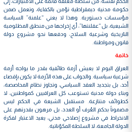
الحكم نفسه: من سلطة مغلقة قائمة على الامتيازات، إلى
حكومة مدنية ديمقراطية تؤمن بالكفاءة، وتعمل ضمن
مؤسسات دستورية. وهذا لا يعني “علمنة” السياسة
الشيعية، بل “عقلنتها”، أي إخراجها من منطق المظلومية
التاريخية وشرعية السلاح، ودفعها نحو مشروع دولة
قانون ومواطنة.
خاتمة
العراق اليوم لا يعيش أزمة طائفية بقدر ما يواجه أزمة
شرعية سياسية. والجواب على هذه الأزمة لا يكون بإقصاء
أحد، بل بتجديد العقد السياسي، وتجاوز نظام المحاصصة،
وبناء دولة مدنية تستوعب كل العراقيين كمواطنين، لا
كطوائف متنازعة. مستقبل الشيعة في الحكم ليس
مضموناً بحكم العُرف أو العدد، بل مرهون بقدرتهم على
الانخراط في مشروع إصلاحي مدني، يعيد الاعتبار لفكرة
الدولة الجامعة، لا السلطة المكوّناتية.