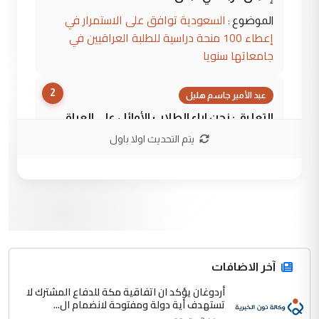
السعودية توافق على الاستمرار في
الموضوع :
إعطاء 100 منحة دراسية للطلبة العراقيين في
جامعاتها سنويا
2
عبد الأمير جاسم هليل
التعليق : نحن اباء الطلاب الأوائل على العراق
نتشرف بلقاء السيد احمد الصافي في العتبات
يتم التحديث اولا باول
الحسنية لزرع ...
مكتب السيد احمد الصافي : لا يوجود
الموضوع :
لدينا اي حساب على الفيس بوك وتويتر
3
hadi
التعليق : قرار مستعجل جدا ولامصلحة فيه
آخر الاضافات
للوزاره ولا للمواطن القرار الصائب يكون بعد
الاستماع للمدير ومغرفة ...
أردوغان يؤكد ان اتفاقية مكة للدفاع المشترك لا
تستهدف أية دولة ومفتوحة لانضمام ال...
وزير الصحة يعفي مدير مستشفى الكرخ
الموضوع :