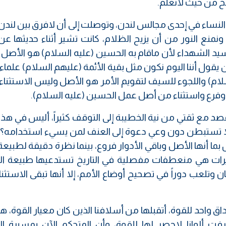
لفخ من حيث لانعلم.
 النساء في إحدى مجالس لندن، وتوصلت إلى أن لافرق بين لندن
نمنع النور من أن يزيح الظلام، كانت تشير أثناء حديثها عن
 سيد الشهداء لأن ماقام به الحسين (عليه السلام) هو الأصل
ن يقول أننا اليوم نكون مثل بقية الأئمة (عليهم السلام) علماء
سلام) واللجوء للسيف لتقويم الأمر هو الأصل وليس الاستثناء
ة وفرع واستثناء من أصل عمل الحسين (عليه السلام).
د مع ثقتي من نية الخطيبة إلى التوقف كثيراً، أليس في هذا
!، ألا تستبطن دون وعي دعوة إلى العنف لمن يسيء استخدامه؟
بما أنها الأصل وباقي الأدوار فروع، بينما نظرة دقيقة لطبيعة 
ييرات هي منعطفات مفصلية في التاريخ تستدعيها طبيعة الم
ان وتلعب دوراً في تصحيح أوضاع الأمم، إلا أنها تبقى الاستثنا
ق واحد للقوة، أتقبلها من أسلافنا الذين كان معيار القوة، 
ت ألوانا لاحصر لها للقوة، وأن المتحكم الآن بمسيرة ال