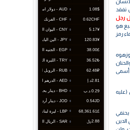
انسان
 تفقد
ل رجل
ضيع هو
اء رمز
وزهوه
الحنان
 أسمى
(عليه
 يحتفي
 الدين
ت، ولن