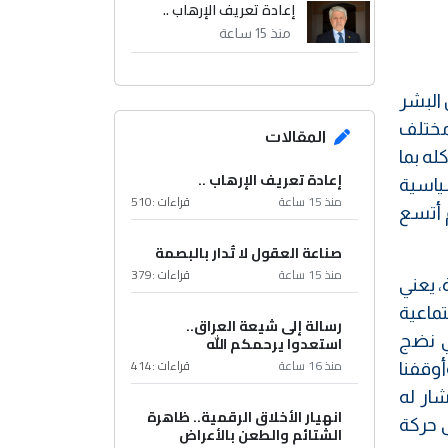
إعادة تعريف الإرهاب ..
منذ 15 ساعة
 البشر
 مختلف
المقالات
له بما
إعادة تعريف الإرهاب ..
ياسية
منذ 15 ساعة
قراءات :
510
م أتسع
صناعة العقول لا تُدار بالبصمة
منذ 15 ساعة
قراءات :
379
، يعني
ماعية
رسالة إلى شيعة العراق..
ي نضج
استعدوا يرحمكم الله
منذ 16 ساعة
قراءات :
414
أوقفنا
ار له
انهيار الأخلاق الرقمية.. ظاهرة
ى حركة
الشتائم والطعن بالأعراض