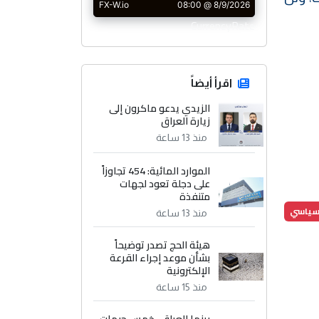
CurrencyRate
اقرأ أيضاً
الزيدي يدعو ماكرون إلى
زيارة العراق
منذ 13 ساعة
الموارد المائية: 454 تجاوزاً
على دجلة تعود لجهات
متنفذة
لسياسي
منذ 13 ساعة
هيئة الحج تصدر توضيحاً
بشأن موعد إجراء القرعة
الإلكترونية
منذ 15 ساعة
بينها العراق.. خمس جبهات