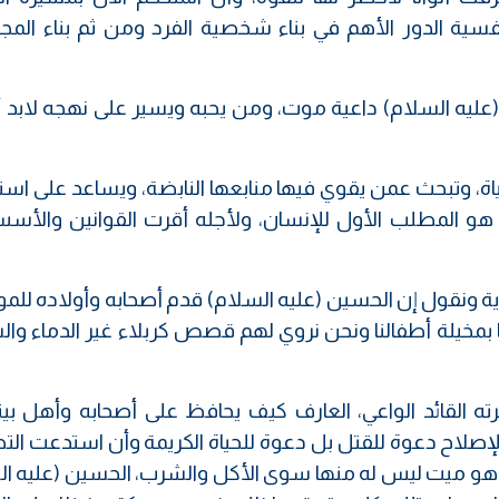
نفسية الدور الأهم في بناء شخصية الفرد ومن ثم بناء المج
 (عليه السلام) داعية موت، ومن يحبه ويسير على نهجه لابد 
اة، وتبحث عمن يقوي فيها منابعها النابضة، ويساعد على است
هو المطلب الأول للإنسان، ولأجله أقرت القوانين والأسس
ونقول إن الحسين (عليه السلام) قدم أصحابه وأولاده للمو
 بمخيلة أطفالنا ونحن نروي لهم قصص كربلاء غير الدماء وا
ه القائد الواعي، العارف كيف يحافظ على أصحابه وأهل بيته
 الإصلاح دعوة للقتل بل دعوة للحياة الكريمة وأن استدعت ال
وهو ميت ليس له منها سوى الأكل والشرب، الحسين (عليه ال