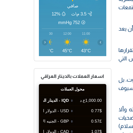
صافي
تمعات
3.5 م\ث
12%
mmHg
752
أن يعد
15:00
14:00
13:00
12:00
11:00
‹
›
قرارها
46°C
46°C
45°C
45°C
43°C
 التي
اسعار العملات بالدينار العراقي
ت، بل
لسيوف
 وألا
تضحيات
سلام)