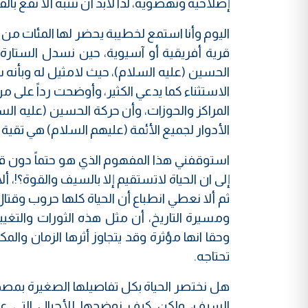
إصلاحية ونهضوية، لذا لابد أن ننتبه ألا نقع با
اليوم وأنا استمع لخطيبة يحضر لها المئات من
قرية أفريقية أو آسيوية، حين نسدل الستارة و
الحسين (عليه السلام)، حيث لامثيل له وبأنه
الاستثناء كما يدعي الكثير، وأوضحت رداً على م
المراكز والحوزات، وأن حركة الحسين (عليه ال
الأدوار لجميع الأئمة (عليهم السلام) هي تقي
استوقفني هذا المفهوم الذي هو حتماً دون قص
إلى ان الحياة لاتستقيم إلا بالسيف والقوة؟
ثم ألا نعطي انطباع أن الحياة كلها حروب وقتال 
ومسيرة التاريخ، أن مثل هذه الثورات والتغ
وحقا انها مؤثرة وقد يتجاوز أثرها الزمان والمك
تحتاجه.
هل نختصر الحياة بكل تفاصيلها الصغيرة بمصدا
السيف، ولكن كيف نوضحها للأجيال التي عرف