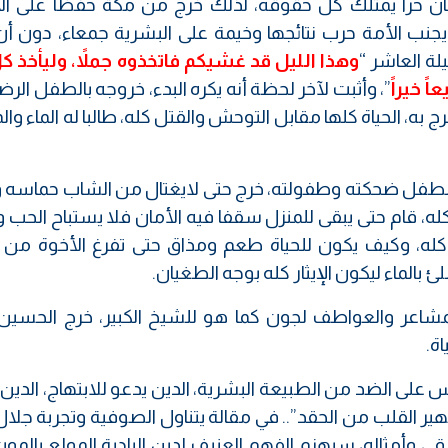
سان حرا يمتلك كل حقوقه، لذلك خرج من مكة حفظا على ال
جنب الأمة حرب نتائجها وخيمة على البشرية جمعاء، دون أن
لة العاشر “
وهذا الليل قد غشيكم فاتخذوه جملاً، وليأخذ ك
ً خيراً
”، وأثبت لآخر لحظة أنه يكره البدء، خروجه بالطفل الر
ه، الحياة كلها مقابل التوحش والقتل كله، طالبا له الماء والم
الطفل ضحكته وطفولته،
خرج حتى لايغتال من الشاب حماسه 
ه، قام حتى يبقى للمنزل سقفا فيه الأمان فلا يستباح الحب و
كله، وكيف يكون للحياة طعم ومذاق حتى تفرغ الأخوة من
ئ بالماء ليكون الإيثار كله بوجه الطغيان.
شاعر والعواطف لجون كما هو للشيخ الكبير، خرج الحسين 
ة.
يس على الضد من الطبيعة البشرية، الدين يدعو للابتهاج، الدين
هير القلب من الحقد”.. في مقالة يتناول الصوفية وتجربة جلال
اقي وأمثاله، سيهزم الفهم العنيف لدين البادية المولع بالمو