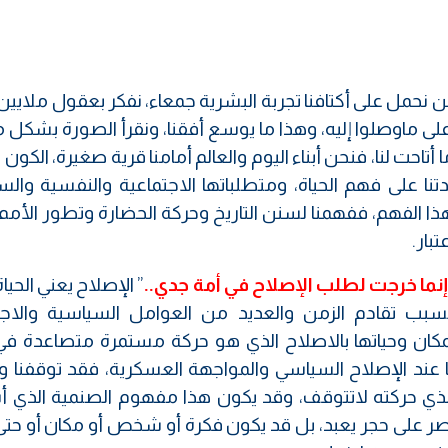
 نحمل على أكتافنا تجربة البشرية جمعاء، نفكر بعقول ملايين
 على ماوصلوا إليه، وهذا ما يوسع أفقنا، ونقرأ الصورة بشكل
تاحت لنا، فنحن أبناء اليوم والعالم أمامنا قرية صغيرة، الكون ك
ا على فهم الحياة، ومتطلباتها الاجتماعية والنفسية والس
هذا الفهم، ففهمنا لسنن التاريخ وحركة الحضارة وتطور الأم
بار.
نما خرجت لطلب الإصلاح في أمة جدي..
” الإصلاح يعني الحياة
ب تقادم الزمن والعديد من العوامل السياسية والاجت
المكان وحياتها بالاصلاح الذي هو حركة مستمرة متصاعدة ف
نا عند الإصلاح السياسي والمواجهة العسكرية، فقد توقفنا و
الذي حركته لاتتوقف، وقد يكون هذا مفهوم الصنمية الذي أش
يقتصر على حجر يعبد، بل قد يكون فكرة أو شخص أو مكان أو حت