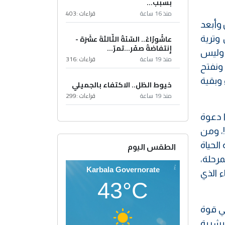
بسبب...
منذ 16 ساعة
قراءات :
403
 وأبعد
عاشُورْاءُ.. السّنَةُ الثّالثةَ عشَرَة -
 وترية
إِنتفاضةُ صفَر…تمرّ...
 وليس
منذ 19 ساعة
قراءات :
316
 ونفتح
 وبقية
خيوط الظل.. الاكتفاء بالجميلي
منذ 19 ساعة
قراءات :
299
 دعوة
!، ومن
الحياة
الطقس اليوم
رحلة،
Karbala Governorate
ء الذي
43°C
هي قوة
بشرية