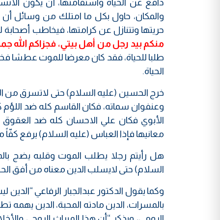
دافع عن الحياة واستقامتها، أن يكون الان
والمكان، حاول بكل ما امتلك من وسائل أن ي
حريتها وتتنازل عن كرامتها، فيخاطب أصحابة لي
منكم بيد رجل من أهل بيتي، فجزاكم الله جميعا
طلبا للحياة، فقد كان معرضا للموت عطشا فخرج ب
الحياة.
خرج الحسين (عليه السلام) حتى لاتسرق من 
وعنفوان سماته، فكان القاسم كله ضد اللؤم كل
الأبوي فكان علي الاحسان كله ضد العقوق 
معانيها فإذا العباس (عليه السلام) يرفع كفّاً مل
هل رأيتم رجلا يطلب الموت وقلبه يضج بالم
السلام) حتى لايسلب الدين معناه من أفق الحيا
وكما يقول الدكتور عبدالجبار الرفاعي “الدين ل
بالمسرات، الدين مادته المحبة، الدين يهمه تط
الرومي، ويذكر “أن هذا الميراث الروحي والأخل