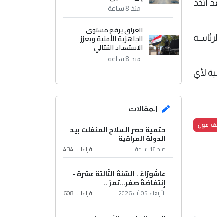
د اتخذ
منذ 8 ساعة
العراق يرفع مستوى
لرئاسة
الجاهزية الأمنية ويعزز
الاستعداد القتالي
منذ 8 ساعة
ية لأي
المقالات
ف عون
حتمية حصر السلاح المنفلت بيد
الدولة العراقية
منذ 18 ساعة
قراءات :
434
عاشُورْاءُ.. السّنَةُ الثّالثةَ عشَرَة -
إِنتفاضةُ صفَر…تمرّ...
الأربعاء 05 آب 2026
قراءات :
608