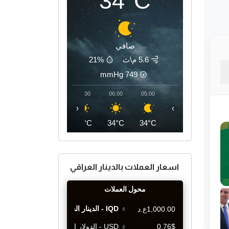
34°C
صافي
5.6 م\ث
21%
mmHg
749
09:00
08:00
07:00
06:00
05:00
‹
›
39°C
36°C
35°C
34°C
34°C
اسعار العملات بالدينار العراقي