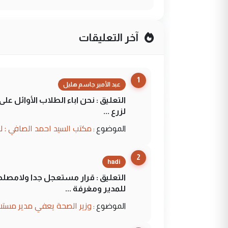
آخر التعليقات
1
عبد الأمير جاسم هليل
التعليق : نحن اباء الطلاب الأوائل ع
لزرع ...
مكتب السيد احمد الصافي : ل
الموضوع :
2
hadi
التعليق : قرار مستعجل جدا ولامصلحة
للمدير ومغرفة ...
وزير الصحة يعفي مدير مستش
الموضوع :