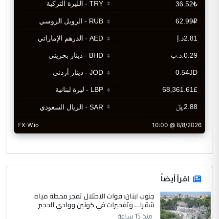
CurrencyRate
اقرأ أيضاً
جنوب لبنان: قوات الاحتلال تفجر محطة مياه
شقرا… وتفجيرات في كونين ووادي الحجير
منذ 15 ساعة