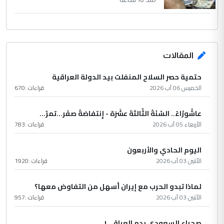
المقالات
حتمية حصر السلاح المنفلت بيد الدولة العراقية
الخميس 06 آب 2026
قراءات :
670
عاشُورْاءُ.. السّنَةُ الثّالثةَ عشَرَة - إِنتفاضةُ صفَر…تمرّ...
الأربعاء 05 آب 2026
قراءات :
783
اليوم الحادي والأربعون
الأثنين 03 آب 2026
قراءات :
1920
لماذا تبدو الحرب مع إيران أسهل من التفاوض معها؟
الأثنين 03 آب 2026
قراءات :
957
صحراء السعودي بدم العراقي !