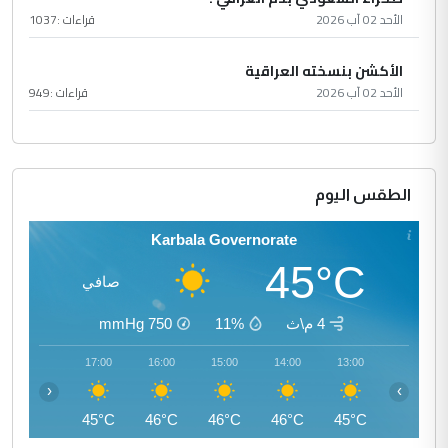
الأحد 02 آب 2026
قراءات :
1037
الأكشن بنسخته العراقية
الأحد 02 آب 2026
قراءات :
949
الطقس اليوم
Karbala Governorate
45°C
صافي
4 م\ث
11%
750
mmHg
18:00
17:00
16:00
15:00
14:00
13:00
‹
›
44°C
45°C
46°C
46°C
46°C
45°C