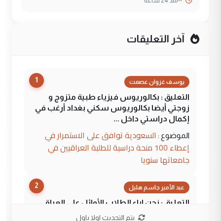
--
منذ 24 ساعة
آخر التعليقات
1
يوسف غزوان عصمت
التعليق : بكالوريوس فيزياء طبية متزوج و
زوجتي أيضا بكالوريوس سكني بغداد أرغب في
إكمال دراستي داخل ...
السعودية توافق على الاستمرار في
الموضوع :
إعطاء 100 منحة دراسية للطلبة العراقيين في
جامعاتها سنويا
2
عبد الأمير جاسم هليل
التعليق : نحن اباء الطلاب الأوائل على العراق
نتشرف بلقاء السيد احمد الصافي في العتبات
يتم التحديث اولا باول