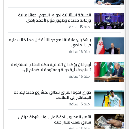
انطلاقة استثنائية لدوري النجوم.. جوائز مالية
5
سردار
ورعاية جديدة وظهور مؤثر لأحمد راضي
التعليق : واحد من عصابة علي ماما يسقط
منذ 15 ساعة
جنسية الرافد الثالث للعراق ومن اصول عريقة
ابا فرات ...
بزشكيان: علاقاتنا مع جيراننا أفضل مما كانت عليه
في الماضي
الجواهري يرد على صدام حسين سل
الموضوع :
مضجعيك يابن الزنا (نص كامل)
منذ 16 ساعة
أردوغان يؤكد ان اتفاقية مكة للدفاع المشترك لا
تستهدف أية دولة ومفتوحة لانضمام ال...
منذ 16 ساعة
دوري نجوم العراق ينطلق بمشروع جديد لإعادة
الجماهير إلى الملاعب
منذ 16 ساعة
الأمن المصري يتحفظ على لواء شرطة عراقي
سابق بسبب مليار جنيه
منذ 16 ساعة