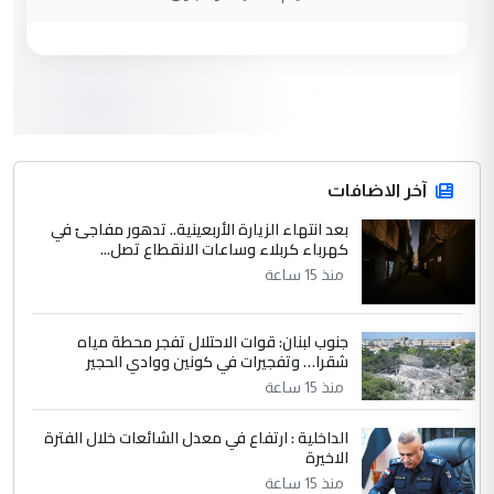
الحسنية لزرع ...
مكتب السيد احمد الصافي : لا يوجود
الموضوع :
لدينا اي حساب على الفيس بوك وتويتر
3
hadi
التعليق : قرار مستعجل جدا ولامصلحة فيه
آخر الاضافات
للوزاره ولا للمواطن القرار الصائب يكون بعد
الاستماع للمدير ومغرفة ...
بعد انتهاء الزيارة الأربعينية.. تدهور مفاجئ في
كهرباء كربلاء وساعات الانقطاع تصل...
وزير الصحة يعفي مدير مستشفى الكرخ
الموضوع :
العام في بغداد
منذ 15 ساعة
جنوب لبنان: قوات الاحتلال تفجر محطة مياه
4
سردار
شقرا… وتفجيرات في كونين ووادي الحجير
التعليق : واحد من عصابة علي ماما يسقط
منذ 15 ساعة
جنسية الرافد الثالث للعراق ومن اصول عريقة
ابا فرات ...
الداخلية : ارتفاع في معدل الشائعات خلال الفترة
الاخيرة
الجواهري يرد على صدام حسين سل
الموضوع :
مضجعيك يابن الزنا (نص كامل)
منذ 15 ساعة