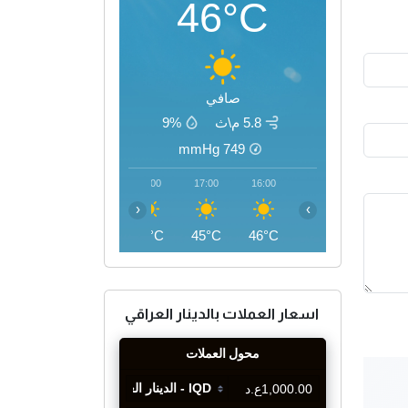
46°C
صافي
5.8 م\ث
9%
mmHg
749
20:00
19:00
18:00
17:00
16:00
‹
›
40°C
42°C
44°C
45°C
46°C
اسعار العملات بالدينار العراقي