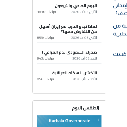
اليوم الحادي والأربعون
إيجابي
الأثنين 03 آب 2026
قراءات :
1816
منصف؟
لبة من
لماذا تبدو الحرب مع إيران أسهل
من التفاوض معها؟
جليزية
الأثنين 03 آب 2026
قراءات :
859
صحراء السعودي بدم العراقي !
فاضلات
الأحد 02 آب 2026
قراءات :
943
الأكشن بنسخته العراقية
الأحد 02 آب 2026
قراءات :
856
الطقس اليوم
Karbala Governorate