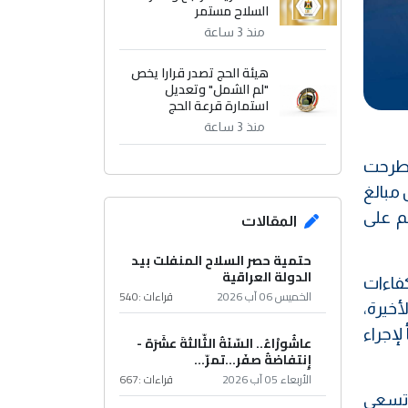
السلاح مستمر
منذ 3 ساعة
هيئة الحج تصدر قرارا يخص
"لم الشمل" وتعديل
استمارة قرعة الحج
منذ 3 ساعة
 طرحت
 مبالغ
م على
المقالات
حتمية حصر السلاح المنفلت بيد
الدولة العراقية
فاءات
الخميس 06 آب 2026
قراءات :
540
أخيرة،
لإجراء
عاشُورْاءُ.. السّنَةُ الثّالثةَ عشَرَة -
إِنتفاضةُ صفَر…تمرّ...
الأربعاء 05 آب 2026
قراءات :
667
 تسعى