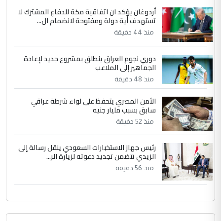
جنسية الرافد الثالث للعراق ومن اصول عريقة
أردوغان يؤكد ان اتفاقية مكة للدفاع المشترك لا
ابا فرات ...
تستهدف أية دولة ومفتوحة لانضمام ال...
الجواهري يرد على صدام حسين سل
الموضوع :
منذ 44 دقيقة
مضجعيك يابن الزنا (نص كامل)
دوري نجوم العراق ينطلق بمشروع جديد لإعادة
الجماهير إلى الملاعب
منذ 48 دقيقة
الأمن المصري يتحفظ على لواء شرطة عراقي
سابق بسبب مليار جنيه
منذ 52 دقيقة
رئيس جهاز الاستخبارات السعودي ينقل رسالة إلى
الزيدي تتضمن تجديد دعوته لزيارة الر...
منذ 56 دقيقة