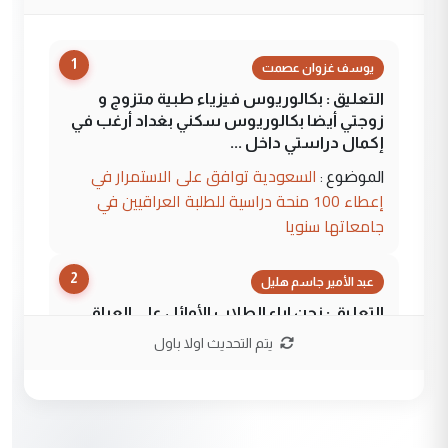
1
يوسف غزوان عصمت
التعليق : بكالوريوس فيزياء طبية متزوج و
زوجتي أيضا بكالوريوس سكني بغداد أرغب في
إكمال دراستي داخل ...
السعودية توافق على الاستمرار في
الموضوع :
إعطاء 100 منحة دراسية للطلبة العراقيين في
جامعاتها سنويا
2
عبد الأمير جاسم هليل
التعليق : نحن اباء الطلاب الأوائل على العراق
نتشرف بلقاء السيد احمد الصافي في العتبات
يتم التحديث اولا باول
الحسنية لزرع ...
مكتب السيد احمد الصافي : لا يوجود
الموضوع :
لدينا اي حساب على الفيس بوك وتويتر