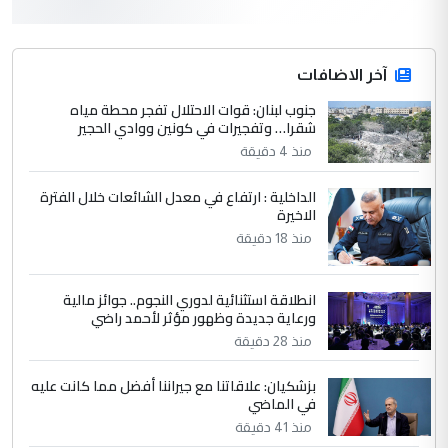
3
hadi
التعليق : قرار مستعجل جدا ولامصلحة فيه
آخر الاضافات
للوزاره ولا للمواطن القرار الصائب يكون بعد
الاستماع للمدير ومغرفة ...
جنوب لبنان: قوات الاحتلال تفجر محطة مياه
شقرا… وتفجيرات في كونين ووادي الحجير
وزير الصحة يعفي مدير مستشفى الكرخ
الموضوع :
العام في بغداد
منذ 4 دقيقة
الداخلية : ارتفاع في معدل الشائعات خلال الفترة
4
الاخيرة
سردار
منذ 18 دقيقة
التعليق : واحد من عصابة علي ماما يسقط
جنسية الرافد الثالث للعراق ومن اصول عريقة
ابا فرات ...
انطلاقة استثنائية لدوري النجوم.. جوائز مالية
ورعاية جديدة وظهور مؤثر لأحمد راضي
الجواهري يرد على صدام حسين سل
الموضوع :
مضجعيك يابن الزنا (نص كامل)
منذ 28 دقيقة
بزشكيان: علاقاتنا مع جيراننا أفضل مما كانت عليه
5
في الماضي
سردار
منذ 41 دقيقة
التعليق : واحد من عصابة علي ماما يسقط