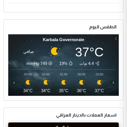
الطقس اليوم
Karbala Governorate
37°C
صافي
4.4 م\ث
19%
749
mmHg
04:00
03:00
02:00
01:00
00:00
23:00
‹
›
33°C
34°C
34°C
35°C
36°C
37°C
اسعار العملات بالدينار العراقي