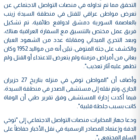
التحقق مما تم تداوله في منصات التواصل الاجتماعي عن
تعرض مواطن عراقي للقتل في منطقة السيدة زينب
بالعاصمة السورية دمشق لدوافع طائفية، تم تشكيل
فريق عمل مختص بالتنسيق مع السفارة العراقية هناك،
وبعد التحري الميداني ومقابلة عدد من الشهود العيان
والكشف على جثة المتوفى، تبيّن أنه من مواليد 1952 وكان
يعاني من أمراض مزمنة ولم يتعرض للاعتداء أو القتل ولم
تظهر عليه آثار تعذيب".
وأضاف أن "المواطن توفي في منزله بتاريخ 27 حزيران
الجاري، وتم نقله إلى مستشفى الصدر في منطقة السيدة،
فيما أكدت إدارة المستشفى وفق تقرير طبي أن الوفاة
كانت بسبب جلطة قلبية".
ودعا جهاز المخابرات منصات التواصل الاجتماعي إلى "توخي
الدقة وإعتماد المصادر الرسمية في نقل الأخبار حفاظاً على
السلم المجتمعي".