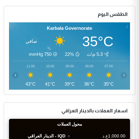
الطقس اليوم
Karbala Governorate
35°C
صافي
5.3 م\ث
22%
750
mmHg
12:00
11:00
10:00
09:00
08:00
07:00
‹
›
45°C
43°C
41°C
39°C
36°C
35°C
اسعار العملات بالدينار العراقي