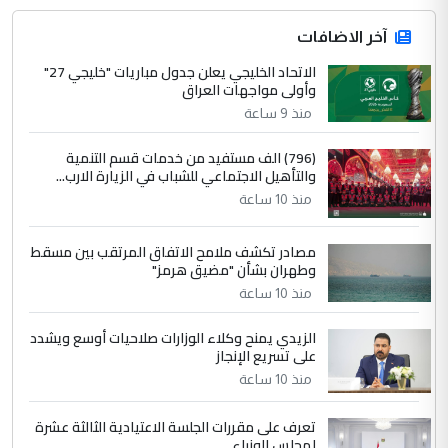
جنسية الرافد الثالث للعراق ومن اصول عريقة
ابا فرات ...
آخر الاضافات
الجواهري يرد على صدام حسين سل
الاتحاد الخليجي يعلن جدول مباريات "خليجي 27"
الموضوع :
وأولى مواجهات العراق
مضجعيك يابن الزنا (نص كامل)
منذ 9 ساعة
4
سردار
(796) الف مستفيد من خدمات قسم التنمية
والتأهيل الاجتماعي للشباب في الزيارة الارب...
التعليق : واحد من عصابة علي ماما يسقط
منذ 10 ساعة
جنسية الرافد الثالث للعراق ومن اصول عريقة
ابا فرات ...
مصادر تكشف ملامح الاتفاق المرتقب بين مسقط
الجواهري يرد على صدام حسين سل
الموضوع :
وطهران بشأن "مضيق هرمز"
مضجعيك يابن الزنا (نص كامل)
منذ 10 ساعة
الزيدي يمنح وكلاء الوزارات صلاحيات أوسع ويشدد
5
حيدر عاشور
على تسريع الإنجاز
التعليق : تحياتي لك استاذ حامدتركان. كلام
منذ 10 ساعة
دقيق ومسؤول؛ فالاستثمار الحقيقي للإنسان
وثروات البلد يعتمد على الكفاءة ...
تعرف على مقررات الجلسة الاعتيادية الثالثة عشرة
بين الإهمال واغتصاب الأرض.. بلاد
لمجلس الوزراء
الموضوع :