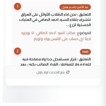
1
عبد الأمير جاسم هليل
التعليق : نحن اباء الطلاب الأوائل على العراق
نتشرف بلقاء السيد احمد الصافي في العتبات
الحسنية لزرع ...
مكتب السيد احمد الصافي : لا يوجود
الموضوع :
لدينا اي حساب على الفيس بوك وتويتر
2
hadi
التعليق : قرار مستعجل جدا ولامصلحة فيه
للوزاره ولا للمواطن القرار الصائب يكون بعد
الاستماع للمدير ومغرفة ...
يتم التحديث اولا باول
وزير الصحة يعفي مدير مستشفى الكرخ
الموضوع :
العام في بغداد
3
سردار
التعليق : واحد من عصابة علي ماما يسقط