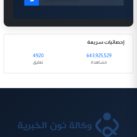
إحصائيات سريعة
4920
643,925,529
مشاهدة
تعليق