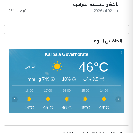
الأكشن بنسخته العراقية
الأحد 02 آب 2026
قراءات :
951
الطقس اليوم
Karbala Governorate
46°C
صافي
3.5 م\ث
10%
749
mmHg
19:00
18:00
17:00
16:00
15:00
14:00
‹
›
42°C
44°C
45°C
46°C
46°C
46°C