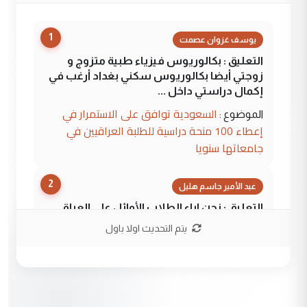
1
يوسف غزوان عصمت
التعليق : بكالوريوس فيزياء طبية متزوج و
زوجتي أيضا بكالوريوس سكني بغداد أرغب في
إكمال دراستي داخل ...
السعودية توافق على الاستمرار في
الموضوع :
إعطاء 100 منحة دراسية للطلبة العراقيين في
جامعاتها سنويا
2
عبد الأمير جاسم هليل
التعليق : نحن اباء الطلاب الأوائل على العراق
نتشرف بلقاء السيد احمد الصافي في العتبات
يتم التحديث اولا باول
الحسنية لزرع ...
مكتب السيد احمد الصافي : لا يوجود
الموضوع :
لدينا اي حساب على الفيس بوك وتويتر