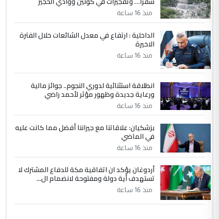
شقرا… وتفجيرات في كونين ووادي الحجير
ابا فرات ...
منذ 16 ساعة
الجواهري يرد على صدام حسين سل
الموضوع :
الداخلية : ارتفاع في معدل الشائعات خلال الفترة
مضجعيك يابن الزنا (نص كامل)
الاخيرة
منذ 16 ساعة
انطلاقة استثنائية لدوري النجوم.. جوائز مالية
ورعاية جديدة وظهور مؤثر لأحمد راضي
منذ 16 ساعة
بزشكيان: علاقاتنا مع جيراننا أفضل مما كانت عليه
في الماضي
منذ 16 ساعة
أردوغان يؤكد ان اتفاقية مكة للدفاع المشترك لا
تستهدف أية دولة ومفتوحة لانضمام ال...
منذ 16 ساعة