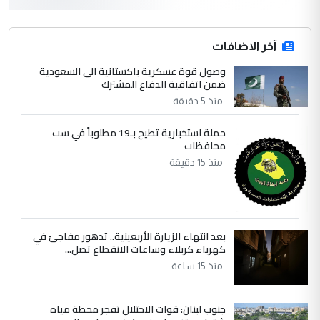
3
hadi
التعليق : قرار مستعجل جدا ولامصلحة فيه
آخر الاضافات
للوزاره ولا للمواطن القرار الصائب يكون بعد
الاستماع للمدير ومغرفة ...
وصول قوة عسكرية باكستانية الى السعودية
ضمن اتفاقية الدفاع المشترك
وزير الصحة يعفي مدير مستشفى الكرخ
الموضوع :
العام في بغداد
منذ 5 دقيقة
حملة استخبارية تطيح بـ19 مطلوباً في ست
4
محافظات
سردار
منذ 15 دقيقة
التعليق : واحد من عصابة علي ماما يسقط
جنسية الرافد الثالث للعراق ومن اصول عريقة
ابا فرات ...
الجواهري يرد على صدام حسين سل
الموضوع :
بعد انتهاء الزيارة الأربعينية.. تدهور مفاجئ في
مضجعيك يابن الزنا (نص كامل)
كهرباء كربلاء وساعات الانقطاع تصل...
منذ 15 ساعة
5
سردار
التعليق : واحد من عصابة علي ماما يسقط
جنوب لبنان: قوات الاحتلال تفجر محطة مياه
جنسية الرافد الثالث للعراق ومن اصول عريقة