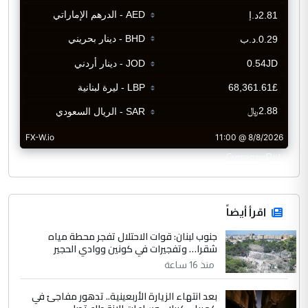
CurrencyRate
اقرأ أيضاً
جنوب لبنان: قوات الاحتلال تفجر محطة مياه
شقرا… وتفجيرات في كونين ووادي الحجير
منذ 16 ساعة
بعد انتهاء الزيارة الأربعينية.. تدهور مفاجئ في