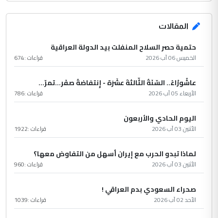
المقالات
حتمية حصر السلاح المنفلت بيد الدولة العراقية
الخميس 06 آب 2026
قراءات :
674
عاشُورْاءُ.. السّنَةُ الثّالثةَ عشَرَة - إِنتفاضةُ صفَر…تمرّ...
الأربعاء 05 آب 2026
قراءات :
786
اليوم الحادي والأربعون
الأثنين 03 آب 2026
قراءات :
1922
لماذا تبدو الحرب مع إيران أسهل من التفاوض معها؟
الأثنين 03 آب 2026
قراءات :
960
صحراء السعودي بدم العراقي !
الأحد 02 آب 2026
قراءات :
1039