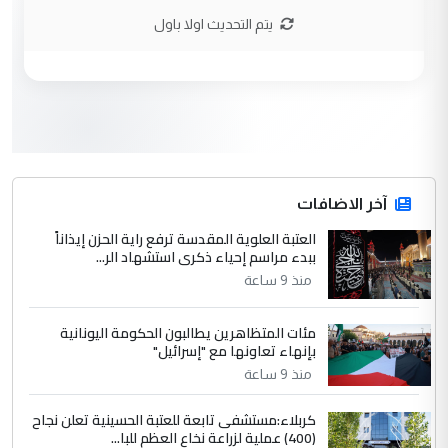
وتعديل استمارة قرعة الحج
يتم التحديث اولا باول
3
صلاح مهدي حسن
التعليق : صلاح مهدي حسن ...
هيئة الحج تصدر قرارا يخص "لم الشمل"
الموضوع :
وتعديل استمارة قرعة الحج
4
آخر الاضافات
hadi
العتبة العلوية المقدسة ترفع راية الحزن إيذاناً
التعليق : تحيه اخويه حسينيه اي انسان مهما
ببدء مراسم إحياء ذكرى استشهاد الر...
كان محدود المعرفه بتفاصيل احداث المنطقه
منذ 9 ساعة
يقول بما لايقبل ...
أردوغان يؤكد ان اتفاقية مكة للدفاع
الموضوع :
مئات المتظاهرين يطالبون الحكومة اليونانية
المشترك لا تستهدف أية دولة ومفتوحة لانضمام
بإنهاء تعاونها مع "إسرائيل"
الدول الشقيقة
منذ 9 ساعة
كربلاء:مستشفى تابعة للعتبة الحسينية تعلن نجاح
5
يوسف غزوان عصمت
(400) عملية لزراعة نخاع العظم للبا...