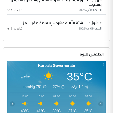
انهيار الأخلاق الرقمية.. ظاهرة الشتائم والطعن بالأعراض
بسبب...
السبت 08 آب 2026
قراءات :
514
عاشُورْاءُ.. السّنَةُ الثّالثةَ عشَرَة - إِنتفاضةُ صفَر…تمرّ...
السبت 08 آب 2026
قراءات :
415
الطقس اليوم
Karbala Governorate
35°C
صافي
1.2 م\ث
27%
751
mmHg
12:00
11:00
10:00
09:00
08:00
07:00
‹
›
45°C
43°C
41°C
39°C
37°C
35°C