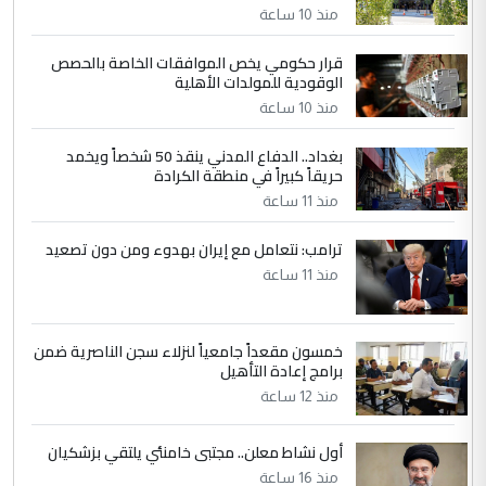
التعليق : بكالوريوس فيزياء طبية متزوج و
منذ 10 ساعة
زوجتي أيضا بكالوريوس سكني بغداد أرغب في
إكمال دراستي داخل ...
قرار حكومي يخص الموافقات الخاصة بالحصص
الوقودية للمولدات الأهلية
السعودية توافق على الاستمرار في
الموضوع :
إعطاء 100 منحة دراسية للطلبة العراقيين في
منذ 10 ساعة
جامعاتها سنويا
بغداد.. الدفاع المدني ينقذ 50 شخصاً ويخمد
حريقاً كبيراً في منطقة الكرادة
منذ 11 ساعة
ترامب: نتعامل مع إيران بهدوء ومن دون تصعيد
منذ 11 ساعة
خمسون مقعداً جامعياً لنزلاء سجن الناصرية ضمن
برامج إعادة التأهيل
منذ 12 ساعة
أول نشاط معلن.. مجتبى خامنئي يلتقي بزشكيان
منذ 16 ساعة