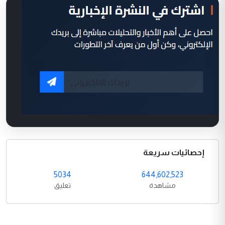
إحصائيات سريعة
5034
644,602,523
مشاهدة
تعليق