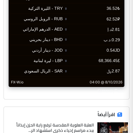
CurrencyRate
اقرأ أيضاً
العتبة العلوية المقدسة ترفع راية الحزن إيذاناً
ببدء مراسم إحياء ذكرى استشهاد الر...