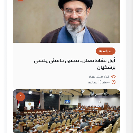
سياسية
أول نشاط معلن.. مجتبى خامنئي يلتقي
بزشكيان
752 مشاهدة
--
منذ 16 ساعة
4