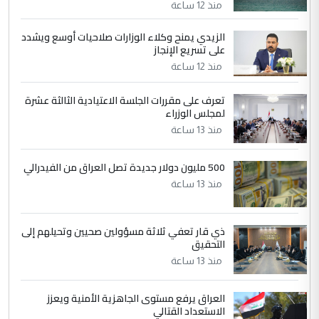
منذ 12 ساعة
الزيدي يمنح وكلاء الوزارات صلاحيات أوسع ويشدد
5
حيدر عاشور
على تسريع الإنجاز
التعليق : تحياتي لك استاذ حامدتركان. كلام
منذ 12 ساعة
دقيق ومسؤول؛ فالاستثمار الحقيقي للإنسان
وثروات البلد يعتمد على الكفاءة ...
تعرف على مقررات الجلسة الاعتيادية الثالثة عشرة
بين الإهمال واغتصاب الأرض.. بلاد
لمجلس الوزراء
الموضوع :
الرافدين تعاني الجفاف والتصحر!!
منذ 13 ساعة
500 مليون دولار جديدة تصل العراق من الفيدرالي
منذ 13 ساعة
ذي قار تعفي ثلاثة مسؤولين صحيين وتحيلهم إلى
التحقيق
منذ 13 ساعة
العراق يرفع مستوى الجاهزية الأمنية ويعزز
الاستعداد القتالي