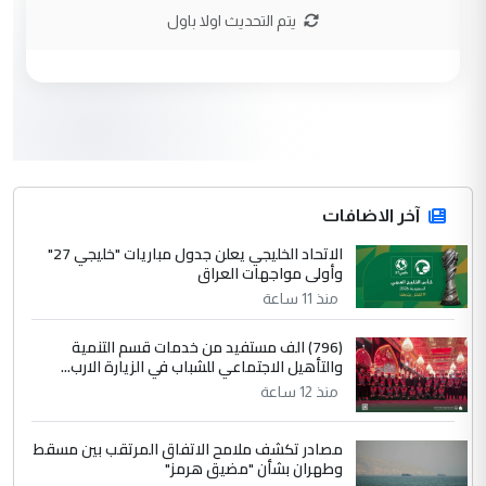
الاستماع للمدير ومغرفة ...
يتم التحديث اولا باول
وزير الصحة يعفي مدير مستشفى الكرخ
الموضوع :
العام في بغداد
3
سردار
التعليق : واحد من عصابة علي ماما يسقط
جنسية الرافد الثالث للعراق ومن اصول عريقة
ابا فرات ...
آخر الاضافات
الجواهري يرد على صدام حسين سل
الاتحاد الخليجي يعلن جدول مباريات "خليجي 27"
الموضوع :
وأولى مواجهات العراق
مضجعيك يابن الزنا (نص كامل)
منذ 11 ساعة
4
سردار
(796) الف مستفيد من خدمات قسم التنمية
والتأهيل الاجتماعي للشباب في الزيارة الارب...
التعليق : واحد من عصابة علي ماما يسقط
منذ 12 ساعة
جنسية الرافد الثالث للعراق ومن اصول عريقة
ابا فرات ...
مصادر تكشف ملامح الاتفاق المرتقب بين مسقط
الجواهري يرد على صدام حسين سل
الموضوع :
وطهران بشأن "مضيق هرمز"
مضجعيك يابن الزنا (نص كامل)