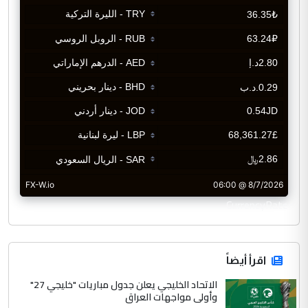
CurrencyRate
اقرأ أيضاً
الاتحاد الخليجي يعلن جدول مباريات "خليجي 27"
وأولى مواجهات العراق