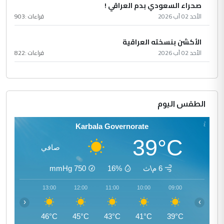
صحراء السعودي بدم العراقي !
الأحد 02 آب 2026
قراءات :
903
الأكشن بنسخته العراقية
الأحد 02 آب 2026
قراءات :
822
الطقس اليوم
Karbala Governorate
39°C
صافي
6 م\ث
16%
750
mmHg
14:00
13:00
12:00
11:00
10:00
09:00
‹
›
46°C
46°C
45°C
43°C
41°C
39°C