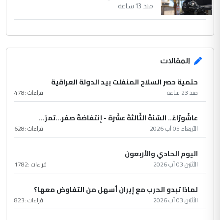
منذ 13 ساعة
المقالات
حتمية حصر السلاح المنفلت بيد الدولة العراقية
منذ 23 ساعة
قراءات :
478
عاشُورْاءُ.. السّنَةُ الثّالثةَ عشَرَة - إِنتفاضةُ صفَر…تمرّ...
الأربعاء 05 آب 2026
قراءات :
628
اليوم الحادي والأربعون
الأثنين 03 آب 2026
قراءات :
1782
لماذا تبدو الحرب مع إيران أسهل من التفاوض معها؟
الأثنين 03 آب 2026
قراءات :
823