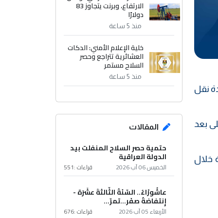
الارتفاع، وبرنت يتجاوز 83
دولارًا
منذ 5 ساعة
خلية الإعلام الأمني: الدكات
العشائرية تتراجع وحصر
السلاح مستمر
منذ 5 ساعة
دة نقل
ى بعد
المقالات
حتمية حصر السلاح المنفلت بيد
الدولة العراقية
ة خلال
الخميس 06 آب 2026
قراءات :
551
عاشُورْاءُ.. السّنَةُ الثّالثةَ عشَرَة -
إِنتفاضةُ صفَر…تمرّ...
الأربعاء 05 آب 2026
قراءات :
676