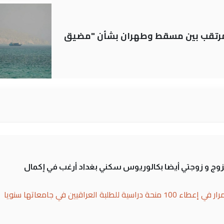
لمرتقب بين مسقط وطهران بشأن "مضيق
تزوج و زوجتي أيضا بكالوريوس سكني بغداد أرغب في إكمال
بة العراقيين في جامعاتها سنويا