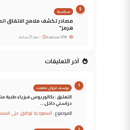
5
سياسية
مصادر تكشف ملامح الاتفاق ا
هرمز"
494 مشاهدة
--
منذ 21 ساعة
آخر التعليقات
1
يوسف غزوان عصمت
التعليق : بكالوريوس فيزياء طبية م
دراستي داخل ...
السعودية توافق على الاستمرار في إعطاء 100 منحة دراسية للطل
الموضوع :
2