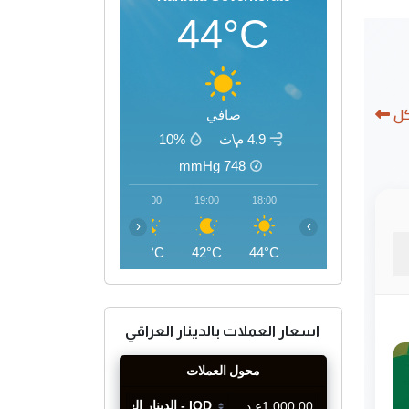
44°C
كل
صافي
4.9 م\ث
10%
mmHg
748
22:00
21:00
20:00
19:00
18:00
‹
›
37°C
38°C
40°C
42°C
44°C
اسعار العملات بالدينار العراقي