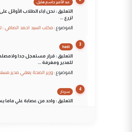
عبد الأمير جاسم هليل
التعليق : نحن اباء الطلاب الأوائل ع
لزرع ...
مكتب السيد احمد الصافي : ل
الموضوع :
3
hadi
التعليق : قرار مستعجل جدا ولامصلحة
للمدير ومغرفة ...
وزير الصحة يعفي مدير مستش
الموضوع :
4
سردار
التعليق : واحد من عصابة علي ماما ي
الجواهري يرد على صدام حسي
الموضوع :
5
سردار