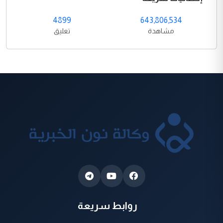
4899
643,806,534
مشاهدة
تعليق
روابط سريعة