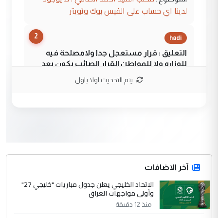
لدينا اي حساب على الفيس بوك وتويتر
2
hadi
التعليق : قرار مستعجل جدا ولامصلحة فيه
للوزاره ولا للمواطن القرار الصائب يكون بعد
الاستماع للمدير ومغرفة ...
يتم التحديث اولا باول
وزير الصحة يعفي مدير مستشفى الكرخ
الموضوع :
العام في بغداد
3
سردار
التعليق : واحد من عصابة علي ماما يسقط
جنسية الرافد الثالث للعراق ومن اصول عريقة
ابا فرات ...
آخر الاضافات
الجواهري يرد على صدام حسين سل
الاتحاد الخليجي يعلن جدول مباريات "خليجي 27"
الموضوع :
وأولى مواجهات العراق
مضجعيك يابن الزنا (نص كامل)
منذ 12 دقيقة