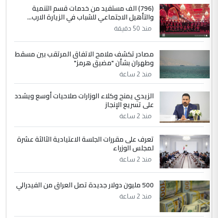
4
سردار
(796) الف مستفيد من خدمات قسم التنمية
والتأهيل الاجتماعي للشباب في الزيارة الارب...
التعليق : واحد من عصابة علي ماما يسقط
منذ 50 دقيقة
جنسية الرافد الثالث للعراق ومن اصول عريقة
ابا فرات ...
مصادر تكشف ملامح الاتفاق المرتقب بين مسقط
الجواهري يرد على صدام حسين سل
الموضوع :
وطهران بشأن "مضيق هرمز"
مضجعيك يابن الزنا (نص كامل)
منذ 2 ساعة
الزيدي يمنح وكلاء الوزارات صلاحيات أوسع ويشدد
5
حيدر عاشور
على تسريع الإنجاز
التعليق : تحياتي لك استاذ حامدتركان. كلام
منذ 2 ساعة
دقيق ومسؤول؛ فالاستثمار الحقيقي للإنسان
وثروات البلد يعتمد على الكفاءة ...
تعرف على مقررات الجلسة الاعتيادية الثالثة عشرة
بين الإهمال واغتصاب الأرض.. بلاد
لمجلس الوزراء
الموضوع :
الرافدين تعاني الجفاف والتصحر!!
منذ 2 ساعة
500 مليون دولار جديدة تصل العراق من الفيدرالي
منذ 2 ساعة