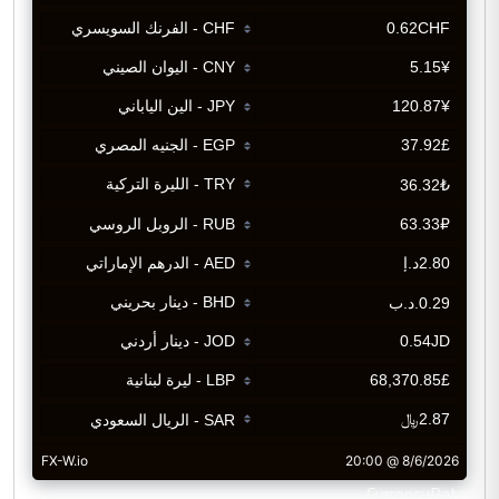
CurrencyRate