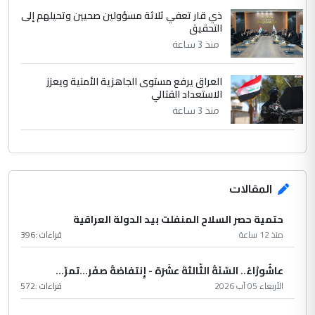
ذي قار تعفي ثلاثة مسؤولين صحيين وتحيلهم إلى
التحقيق
منذ 3 ساعة
العراق يرفع مستوى الجاهزية الأمنية ويعزز
الاستعداد القتالي
منذ 3 ساعة
المقالات
حتمية حصر السلاح المنفلت بيد الدولة العراقية
منذ 12 ساعة
قراءات :
396
عاشُورْاءُ.. السّنَةُ الثّالثةَ عشَرَة - إِنتفاضةُ صفَر…تمرّ...
الأربعاء 05 آب 2026
قراءات :
572