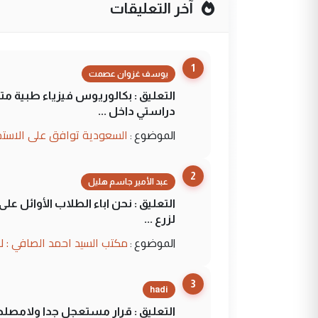
آخر التعليقات
1
يوسف غزوان عصمت
التعليق : بكالوريوس فيزياء طبية م
دراستي داخل ...
السعودية توافق على الاستمرار في إعطاء 100 منحة دراسية للطل
الموضوع :
2
عبد الأمير جاسم هليل
التعليق : نحن اباء الطلاب الأوائل ع
لزرع ...
مكتب السيد احمد الصافي : ل
الموضوع :
3
hadi
التعليق : قرار مستعجل جدا ولامصلحة