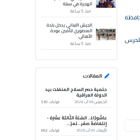
الهجرة في سبتة
منذ 5 ساعة
ائيل في محافظة
الجيش اللبناني يدخل بلدة
المنصوري لتأمين عودة
الأهالي
 للحرس
منذ 5 ساعة
المقالات
حتمية حصر السلاح المنفلت بيد
الدولة العراقية
الخميس 06 آب 2026
قراءات :
530
عاشُورْاءُ.. السّنَةُ الثّالثةَ عشَرَة -
إِنتفاضةُ صفَر…تمرّ...
الأربعاء 05 آب 2026
قراءات :
662