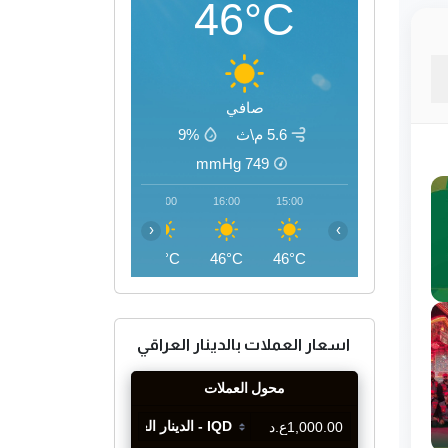
46°C
صافي
5.6 م\ث
9%
mmHg
749
19:00
18:00
17:00
16:00
15:00
‹
›
42°C
44°C
45°C
46°C
46°C
اسعار العملات بالدينار العراقي