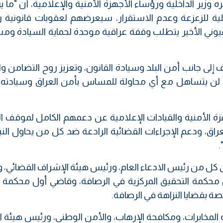
زير الداخلية ورؤساء الأجهزة الأمنية والإعلامية، أن "ما ير
ة للزعزعة وعدم الاستقرار، سيعرضهم لعقوبات قانونية را
هيوني الأخير يتطلب وقفة عراقية موحدة لحماية السيادة وم
 إلى جانب أمن البلد وسيادة القانون، وتعزيز روح التضامن وا
ضاء لن يتساهل مع أي محاولة للمساس بأمن العراق وسيادته،
هزة الأمنية والقيادات الإعلامية عن دعمهم الكامل لموقف ا
عراق، ودعم الإجراءات القضائية الرادعة ضد كل من يحاول ال
.
كل من رئيس الادعاء العام، ورئيس هيئة الإشراف القضائي، 
 محكمة التحقيق المركزية في الرصافة، وقاضي أول محكمة 
صة بقضايا النزاهة في الرصافة.
ة المخابرات، ومكافحة الإرهاب، والأمن الوطني، ورئيس هيئة ا