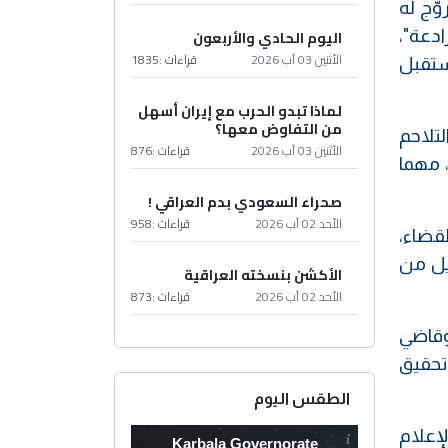
وّج له
اليوم الحادي والأربعون
دعة"،
الأثنين 03 آب 2026
قراءات :
1835
ستقبل
لماذا تبدو الحرب مع إيران أسهل
من التفاوض معها؟
لتلاحم
الأثنين 03 آب 2026
قراءات :
876
 مهما
صحراء السعودي بدم العراقي !
الأحد 02 آب 2026
قراءات :
958
لقضاء،
نيل من
الأكشن بنسخته العراقية
الأحد 02 آب 2026
قراءات :
873
وقاضي
تحقيق
الطقس اليوم
لإعلام
Karbala Governorate