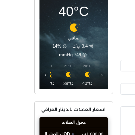
40°C
صافي
3.4 م\ث
14%
mmHg
749
00:00
23:00
22:00
21:00
20:00
‹
›
36°C
37°C
37°C
38°C
40°C
اسعار العملات بالدينار العراقي