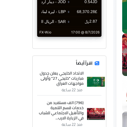
CurrencyRate
اقرأ أيضاً
الاتحاد الخليجي يعلن جدول
مباريات "خليجي 27" وأولى
مواجهات العراق
منذ 22 ساعة
(796) الف مستفيد من
خدمات قسم التنمية
والتأهيل الاجتماعي للشباب
في الزيارة الارب...
منذ 22 ساعة