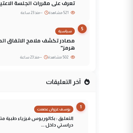
تعرف على مقررات الجلسة الاعتيا
521 مشاهدة
--
منذ 23 ساعة
5
سياسية
مصادر تكشف ملامح الاتفاق ا
هرمز"
502 مشاهدة
--
منذ 23 ساعة
آخر التعليقات
1
يوسف غزوان عصمت
التعليق : بكالوريوس فيزياء طبية م
دراستي داخل ...