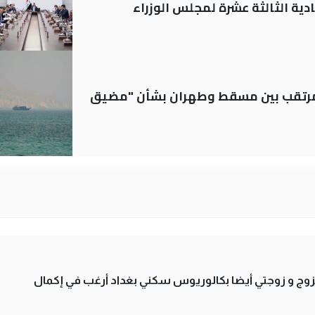
دية الثالثة عشرة لمجلس الوزراء
لمرتقب بين مسقط وطهران بشأن "مضيق
تزوج و زوجتي أيضا بكالوريوس سكني بغداد أرغب في إكمال