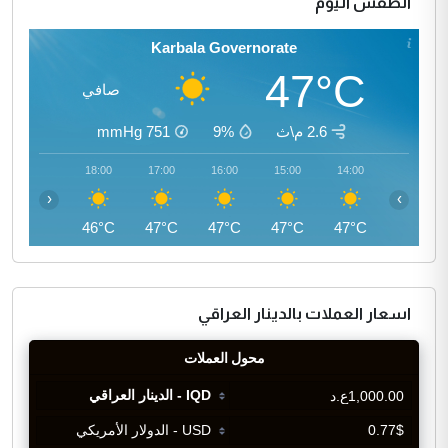
الطقس اليوم
Karbala Governorate
47°C
صافي
2.6 م\ث
9%
751
mmHg
19:00
18:00
17:00
16:00
15:00
14:00
‹
›
44°C
46°C
47°C
47°C
47°C
47°C
اسعار العملات بالدينار العراقي