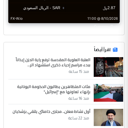
CurrencyRate
اقرأ أيضاً
العتبة العلوية المقدسة ترفع راية الحزن إيذاناً
ببدء مراسم إحياء ذكرى استشهاد الر...
منذ 15 ساعة
مئات المتظاهرين يطالبون الحكومة اليونانية
بإنهاء تعاونها مع "إسرائيل"
منذ 16 ساعة
أول نشاط معلن.. مجتبى خامنئي يلتقي بزشكيان
منذ 22 ساعة