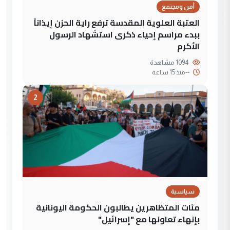
أمن ومجتمع
العتبة العلوية المقدسة ترفع راية الحزن إيذاناً
ببدء مراسم إحياء ذكرى استشهاد الرسول
الأكرم
1094 مشاهدة
--
منذ 15 ساعة
2
سياسية
مئات المتظاهرين يطالبون الحكومة اليونانية
بإنهاء تعاونها مع "إسرائيل"