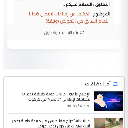
التعليق : السلام عليكم ...
الكشف عن إجراءات لتمكين ضحايا
الموضوع :
النظام السابق من التعويض (وثيقة)
يتم التحديث اولا باول
3
محمد حسين عبد الكريم حسين
التعليق : هل أستطيع الحصول على هذه
المسرحيات ...
كربلاء :اصدار اربع مسرحيات للشاعر رضا
الموضوع :
الخفاجي
4
آخر الاضافات
صلاح مهدي حسن
الإعلام الأمني: ضربات جوية دقيقة تدمر 8
التعليق : صلاح مهدي حسن ...
مضافات لإرهابي "داعش" في كركوك
هيئة الحج تصدر قرارا يخص "لم الشمل"
الموضوع :
منذ 34 دقيقة
وتعديل استمارة قرعة الحج
كربلاء:استخراج مغناطيس من معدة طفلة بعمر
ثلاث سنوات من دون تدخل جراحي
5
صلاح مهدي حسن