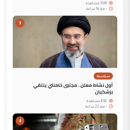
1039 مشاهدة
--
منذ 16 ساعة
3
سياسية
أول نشاط معلن.. مجتبى خامنئي يلتقي
بزشكيان
818 مشاهدة
--
منذ 22 ساعة
4