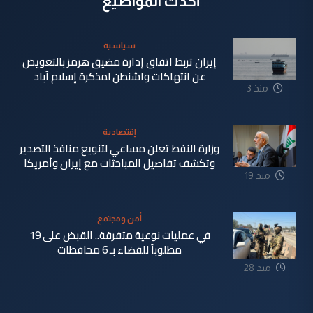
أحدث المواضيع
سياسية
إيران تربط اتفاق إدارة مضيق هرمز بالتعويض
عن انتهاكات واشنطن لمذكرة إسلام آباد
منذ 3
دقيقة
إقتصادية
وزارة النفط تعلن مساعي لتنويع منافذ التصدير
وتكشف تفاصيل المباحثات مع إيران وأمريكا
منذ 19
دقيقة
أمن ومجتمع
في عمليات نوعية متفرقة.. القبض على 19
مطلوباً للقضاء بـ 6 محافظات
منذ 28
دقيقة