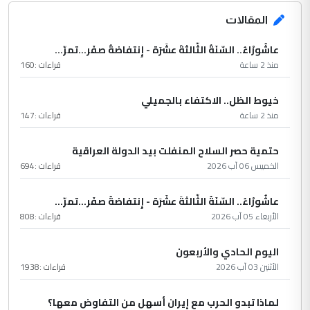
المقالات
عاشُورْاءُ.. السّنَةُ الثّالثةَ عشَرَة - إِنتفاضةُ صفَر…تمرّ...
منذ 2 ساعة
قراءات :
160
خيوط الظل.. الاكتفاء بالجميلي
منذ 2 ساعة
قراءات :
147
حتمية حصر السلاح المنفلت بيد الدولة العراقية
الخميس 06 آب 2026
قراءات :
694
عاشُورْاءُ.. السّنَةُ الثّالثةَ عشَرَة - إِنتفاضةُ صفَر…تمرّ...
الأربعاء 05 آب 2026
قراءات :
808
اليوم الحادي والأربعون
الأثنين 03 آب 2026
قراءات :
1938
لماذا تبدو الحرب مع إيران أسهل من التفاوض معها؟