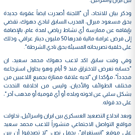
وذكر بيان للاتحاد، أن "اللجنة أصدرت ايضاً عقوبة جديدة
بحق مسعود ميرال، المدرب السابق لنادي دهوك، تقضي
بإيقافه عن ممارسة أي نشاط رياضي لمدة عام، بالإضافة
إلى فرض غرامة مالية قدرها 50 مليون دينار عراقي، وذلك
على خلفية تصريحاته المسيئة بحق نادي الشرطة".
وفي وقت سابق اكد لاعب دهوك محمد سعيد، ان
"حسابه تعرض للاختراق منذ 9 أيام وهو يحاول استرجاعه
مجدداً"، مؤكدا ان "لديه علاقة ممتازة بجميع اللاعبين من
مختلف الطوائف والأديان، وليس من اخلاقه التحدث
بشكل سلبي عن اخوته وبلده أو أي قومية أو مذهب آخر"،
على حد قوله.
وبعد اندلاع التصعيد العسكري بين ايران واسرائيل، تداولت
مواقع التواصل الاجتماعي منشوراً للاعب محمد سعيد
على موقع "انستغرام"، يحمل نص: "لا تصدقوا أن بين