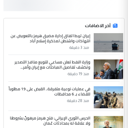
3
hadi
التعليق : قرار مستعجل جدا ولامصلحة فيه
آخر الاضافات
للوزاره ولا للمواطن القرار الصائب يكون بعد
الاستماع للمدير ومغرفة ...
إيران تربط اتفاق إدارة مضيق هرمز بالتعويض عن
انتهاكات واشنطن لمذكرة إسلام آباد
وزير الصحة يعفي مدير مستشفى الكرخ
الموضوع :
العام في بغداد
منذ 3 دقيقة
وزارة النفط تعلن مساعي لتنويع منافذ التصدير
4
سردار
وتكشف تفاصيل المباحثات مع إيران وأمر...
التعليق : واحد من عصابة علي ماما يسقط
منذ 19 دقيقة
جنسية الرافد الثالث للعراق ومن اصول عريقة
ابا فرات ...
في عمليات نوعية متفرقة.. القبض على 19 مطلوباً
للقضاء بـ 6 محافظات
الجواهري يرد على صدام حسين سل
الموضوع :
منذ 28 دقيقة
مضجعيك يابن الزنا (نص كامل)
الحرس الثوري الإيراني: فتح هرمز مرهونٌ بشروطنا
5
سردار
ولا علاقة له بمحادثات عُمان
التعليق : واحد من عصابة علي ماما يسقط