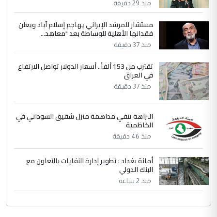
منذ 29 دقيقة
جنسية الرافد الثالث للعراق ومن اصول عريقة
ابا فرات ...
مستشار للمرشد الإيراني يهاجم إسلام آباد ويعلن
فقدانها الأهلية للوساطة بعد "معاهد...
الجواهري يرد على صدام حسين سل
الموضوع :
منذ 37 دقيقة
مضجعيك يابن الزنا (نص كامل)
تقترب من 153 ألفاً.. أسعار الدولار تواصل الارتفاع
في العراق
منذ 37 دقيقة
النزاهة تنفي مداهمة منزل شقيق السوداني في
الكاظمية
منذ 46 دقيقة
أمانة بغداد : تطوير إدارة النفايات بالتعاون مع
البنك الدولي
منذ 2 ساعة