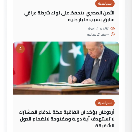
سياسية
الأمن المصري يتحفظ على لواء شرطة عراقي
سابق بسبب مليار جنيه
497 مشاهدة
--
منذ 21 ساعة
4
سياسية
أردوغان يؤكد ان اتفاقية مكة للدفاع المشترك
لا تستهدف أية دولة ومفتوحة لانضمام الدول
الشقيقة