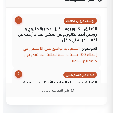
1
يوسف غزوان عصمت
التعليق : بكالوريوس فيزياء طبية متزوج و
زوجتي أيضا بكالوريوس سكني بغداد أرغب في
إكمال دراستي داخل ...
السعودية توافق على الاستمرار في
الموضوع :
إعطاء 100 منحة دراسية للطلبة العراقيين في
جامعاتها سنويا
2
عبد الأمير جاسم هليل
التعليق : نحن اباء الطلاب الأوائل على العراق
نتشرف بلقاء السيد احمد الصافي في العتبات
يتم التحديث اولا باول
الحسنية لزرع ...
مكتب السيد احمد الصافي : لا يوجود
الموضوع :
لدينا اي حساب على الفيس بوك وتويتر