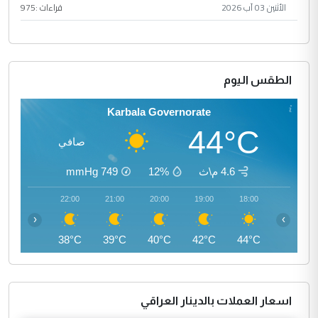
الأثنين 03 آب 2026
قراءات :
975
الطقس اليوم
Karbala Governorate
44°C
صافي
4.6 م\ث
12%
749
mmHg
23:00
22:00
21:00
20:00
19:00
18:00
‹
›
37°C
38°C
39°C
40°C
42°C
44°C
اسعار العملات بالدينار العراقي