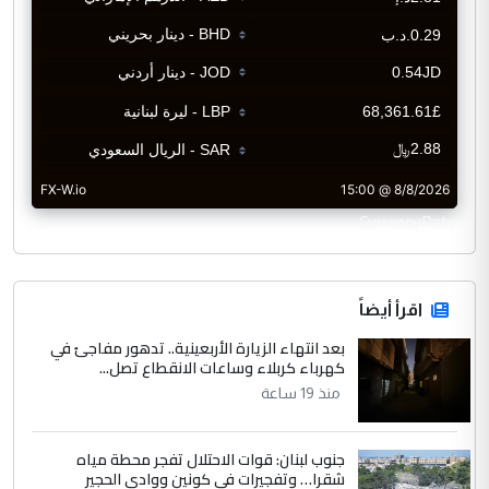
CurrencyRate
اقرأ أيضاً
بعد انتهاء الزيارة الأربعينية.. تدهور مفاجئ في
كهرباء كربلاء وساعات الانقطاع تصل...
منذ 19 ساعة
جنوب لبنان: قوات الاحتلال تفجر محطة مياه
شقرا… وتفجيرات في كونين ووادي الحجير