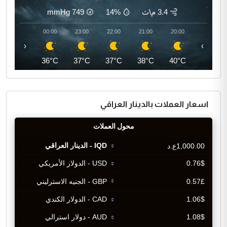
3.4 م\ث
14%
749
mmHg
01:00
00:00
23:00
22:00
21:00
20:00
‹
›
35°C
36°C
37°C
37°C
38°C
40°C
اسعار العملات بالدينار العراقي