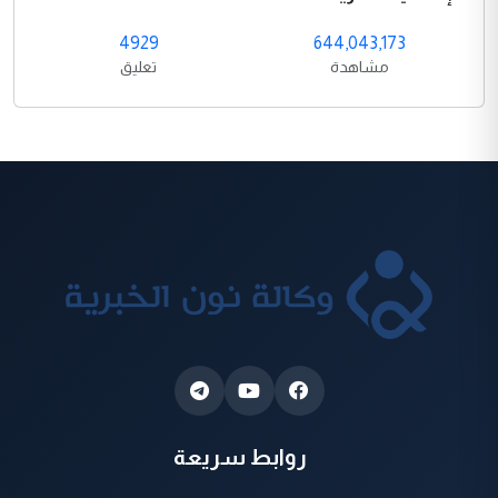
4929
644,043,173
مشاهدة
تعليق
روابط سريعة