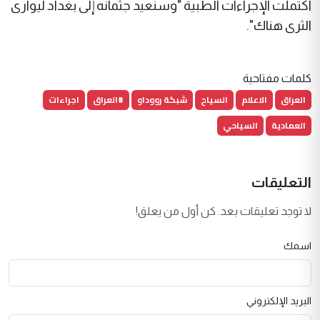
اكتملت الإجراءات الطبية "وسنعيد جثمانه إلى بغداد ليوارى
الثرى هناك".
كلمات مفتاحية
العراق
الاعلام
السياح
شبكة رووداو
#العراق
اجراءات
العمادية
السياحي
التعليقات
لا توجد تعليقات بعد. كن أول من يعلق!
اسمك
البريد الإلكتروني