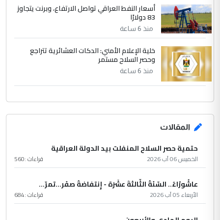
أسعار النفط العراقي تواصل الارتفاع، وبرنت يتجاوز
83 دولارًا
منذ 6 ساعة
خلية الإعلام الأمني: الدكات العشائرية تتراجع
وحصر السلاح مستمر
منذ 6 ساعة
المقالات
حتمية حصر السلاح المنفلت بيد الدولة العراقية
الخميس 06 آب 2026
قراءات :
560
عاشُورْاءُ.. السّنَةُ الثّالثةَ عشَرَة - إِنتفاضةُ صفَر…تمرّ...
الأربعاء 05 آب 2026
قراءات :
684
اليوم الحادي والأربعون