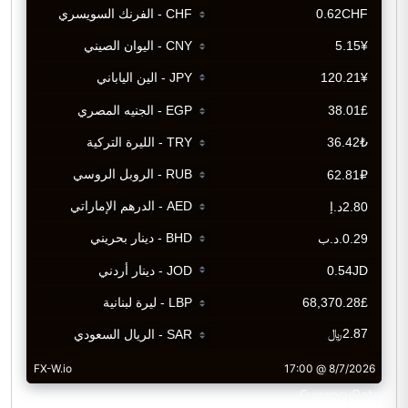
CurrencyRate