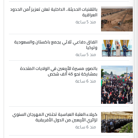
جنسية الرافد الثالث للعراق ومن اصول عريقة
بالتقنيات الحديثة.. الداخلية تعلن تعزيز أمن الحدود
ابا فرات ...
العراقية
الجواهري يرد على صدام حسين سل
الموضوع :
منذ 5 ساعة
مضجعيك يابن الزنا (نص كامل)
اتفاق دفاعي ثلاثي يجمع باكستان والسعودية
5
سردار
وتركيا
التعليق : واحد من عصابة علي ماما يسقط
منذ 5 ساعة
جنسية الرافد الثالث للعراق ومن اصول عريقة
ابا فرات ...
بالصور: مسيرة للأربعين في الولايات المتحدة
بمشاركة نحو 45 ألف شخص
الجواهري يرد على صدام حسين سل
الموضوع :
منذ 6 ساعة
مضجعيك يابن الزنا (نص كامل)
كربلاء:العتبة العباسية تحتضن المهرجان السنوي
لزائري الأربعين من الدول الأفريقية
منذ 6 ساعة