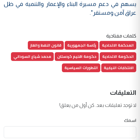
يسهم في دعم مسيرة البناء والإعمار والتنمية في ظل
عراق آمن ومستقر".
كلمات مفتاحية
المحكمة الاتحادية
رئاسة الجمهورية
قانون النفط والغاز
الحكومة الاتحادية
حكومة اقليم كردستان
محمد شياع السوداني
الانتخابات النيابية
التطورات السياسية
التعليقات
لا توجد تعليقات بعد. كن أول من يعلق!
اسمك