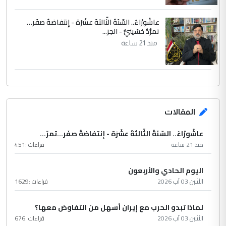
عاشُورْاءُ.. السّنَةُ الثّالثةَ عشَرَة - إِنتفاضةُ صفَر…
تمرُّدٌ حُسَينيٌّ - الجز...
منذ 21 ساعة
المقالات
عاشُورْاءُ.. السّنَةُ الثّالثةَ عشَرَة - إِنتفاضةُ صفَر…تمرّ...
منذ 21 ساعة
قراءات :
451
اليوم الحادي والأربعون
الأثنين 03 آب 2026
قراءات :
1629
لماذا تبدو الحرب مع إيران أسهل من التفاوض معها؟
الأثنين 03 آب 2026
قراءات :
676