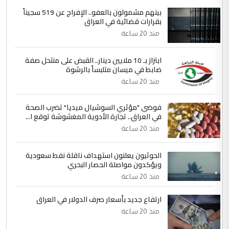
بينهم مشمولون بالعفو.. الإفراج عن 519 سجيناً
بين الإهمال واغتصاب الأرض.. بلاد
الموضوع :
بقرارات قضائية في العراق
الرافدين تعاني الجفاف والتصحر!!
منذ 20 ساعة
5
علي
ابتزاز بـ 10 ملايين دينار.. القبض على منتحل صفة
ضابط في ميسان متلبساً بالرشوة
التعليق : هذه الزيارة تنفع لبنان، دون الشعب
منذ 20 ساعة
العراقي، الذي احترق بحر الصيف، في حين
حكومة الزيدي ...
فوضى "مؤثري السوشيال ميديا" تضرب الصحة
نواف سلام في بغداد.. "الفيول" مقابل
الموضوع :
في العراق.. تجارة الأدوية المغشوشة توقع ا...
تصدير النفط العراقي
منذ 20 ساعة
الحوثيون يعلنون استهداف ناقلة نفط سعودية
ويؤكدون مواصلة الحصار البحري
منذ 20 ساعة
ارتفاع جديد بأسعار صرف الدولار في العراق
منذ 20 ساعة