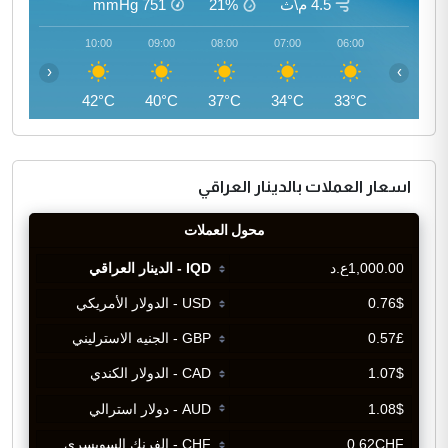
4.5 م\ث
21%
751
mmHg
11:00
10:00
09:00
08:00
07:00
06:00
‹
›
44°C
42°C
40°C
37°C
34°C
33°C
اسعار العملات بالدينار العراقي