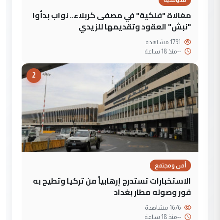
مغالاة "فلكية" في مصفى كربلاء.. نواب بدأوا
"نبش" العقود وتقديمها للزيدي
1791 مشاهدة
--
منذ 18 ساعة
2
أمن ومجتمع
الاستخبارات تستدرج إرهابياً من تركيا وتطيح به
فور وصوله مطار بغداد
1676 مشاهدة
--
منذ 18 ساعة