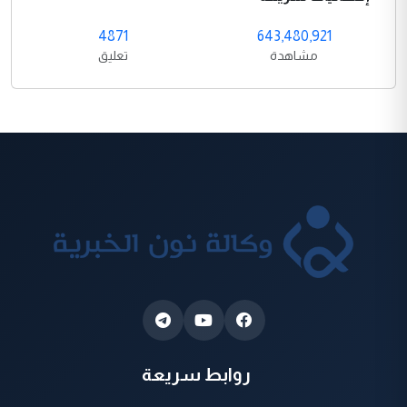
4871
643,480,921
مشاهدة
تعليق
روابط سريعة