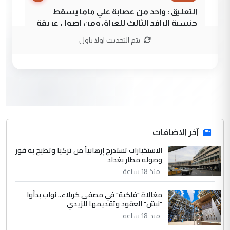
التعليق : واحد من عصابة علي ماما يسقط
جنسية الرافد الثالث للعراق ومن اصول عريقة
ابا فرات ...
يتم التحديث اولا باول
الجواهري يرد على صدام حسين سل
الموضوع :
مضجعيك يابن الزنا (نص كامل)
3
سردار
التعليق : واحد من عصابة علي ماما يسقط
جنسية الرافد الثالث للعراق ومن اصول عريقة
ابا فرات ...
آخر الاضافات
الجواهري يرد على صدام حسين سل
الاستخبارات تستدرج إرهابياً من تركيا وتطيح به فور
الموضوع :
وصوله مطار بغداد
مضجعيك يابن الزنا (نص كامل)
منذ 18 ساعة
4
حيدر عاشور
مغالاة "فلكية" في مصفى كربلاء.. نواب بدأوا
"نبش" العقود وتقديمها للزيدي
التعليق : تحياتي لك استاذ حامدتركان. كلام
منذ 18 ساعة
دقيق ومسؤول؛ فالاستثمار الحقيقي للإنسان
وثروات البلد يعتمد على الكفاءة ...