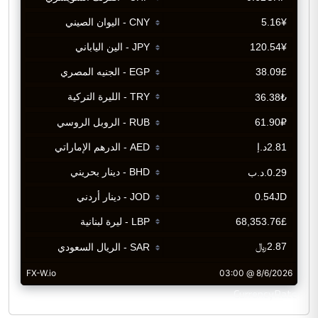
CurrencyRate