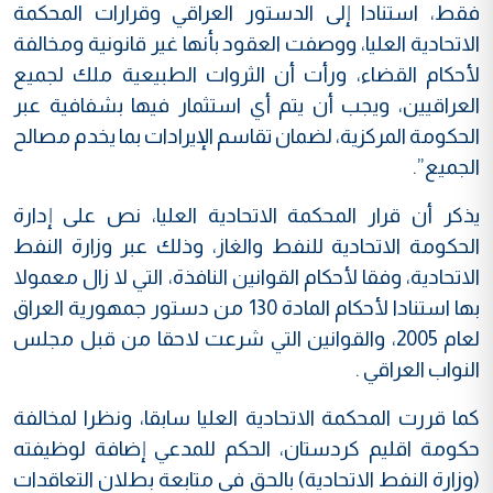
فقط، استنادا إلى الدستور العراقي وقرارات المحكمة
الاتحادية العليا، ووصفت العقود بأنها غير قانونية ومخالفة
لأحكام القضاء، ورأت أن الثروات الطبيعية ملك لجميع
العراقيين، ويجب أن يتم أي استثمار فيها بشفافية عبر
الحكومة المركزية، لضمان تقاسم الإيرادات بما يخدم مصالح
الجميع”.
يذكر أن قرار المحكمة الاتحادية العليا، نص على إدارة
الحكومة الاتحادية للنفط والغاز، وذلك عبر وزارة النفط
الاتحادية، وفقا لأحكام القوانين النافذة، التي لا زال معمولا
بها استنادا لأحكام المادة 130 من دستور جمهورية العراق
لعام 2005، والقوانين التي شرعت لاحقا من قبل مجلس
النواب العراقي .
كما قررت المحكمة الاتحادية العليا سابقا، ونظرا لمخالفة
حكومة اقليم كردستان، الحكم للمدعي إضافة لوظيفته
(وزارة النفط الاتحادية) بالحق في متابعة بطلان التعاقدات