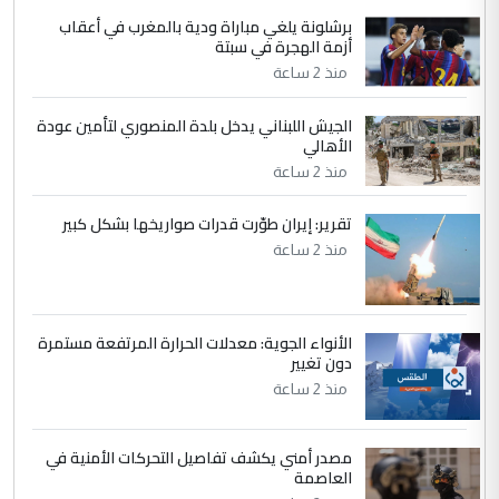
برشلونة يلغي مباراة ودية بالمغرب في أعقاب
التعليق : واحد من عصابة علي ماما يسقط
أزمة الهجرة في سبتة
جنسية الرافد الثالث للعراق ومن اصول عريقة
منذ 2 ساعة
ابا فرات ...
الجواهري يرد على صدام حسين سل
الموضوع :
الجيش اللبناني يدخل بلدة المنصوري لتأمين عودة
مضجعيك يابن الزنا (نص كامل)
الأهالي
منذ 2 ساعة
5
حيدر عاشور
تقرير: إيران طوّرت قدرات صواريخها بشكل كبير
التعليق : تحياتي لك استاذ حامدتركان. كلام
منذ 2 ساعة
دقيق ومسؤول؛ فالاستثمار الحقيقي للإنسان
وثروات البلد يعتمد على الكفاءة ...
بين الإهمال واغتصاب الأرض.. بلاد
الموضوع :
الأنواء الجوية: معدلات الحرارة المرتفعة مستمرة
الرافدين تعاني الجفاف والتصحر!!
دون تغيير
منذ 2 ساعة
مصدر أمني يكشف تفاصيل التحركات الأمنية في
العاصمة