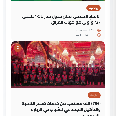
رياضية
الاتحاد الخليجي يعلن جدول مباريات "خليجي
27" وأولى مواجهات العراق
1290 مشاهدة
--
منذ 14 ساعة
2
علمية
(796) الف مستفيد من خدمات قسم التنمية
والتأهيل الاجتماعي للشباب في الزيارة
الاربعينية