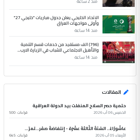
منذ 2 ساعة
الاتحاد الخليجي يعلن جدول مباريات "خليجي 27"
وأولى مواجهات العراق
منذ 14 ساعة
(796) الف مستفيد من خدمات قسم التنمية
والتأهيل الاجتماعي للشباب في الزيارة الارب...
منذ 14 ساعة
المقالات
حتمية حصر السلاح المنفلت بيد الدولة العراقية
الخميس 06 آب 2026
قراءات :
500
عاشُورْاءُ.. السّنَةُ الثّالثةَ عشَرَة - إِنتفاضةُ صفَر…تمرّ...
الأربعاء 05 آب 2026
قراءات :
645