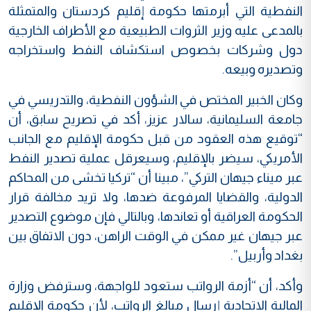
النفطية التي أبرمتها حكومة إقليم كردستان والمتمثلة
بالمدعى عليه وزير الثروات الطبيعية مع الأطراف الخارجية
دول وشركات بخصوص استكشاف النفط واستخراجه
وتصديره وبيعه.
وكان الخبير المختص في الشؤون النفطية، والتدريسي في
جامعة السليمانية، سالار عزيز، أكد في تصريح سابق، أن
“توقيع هذه العقود من قبل حكومة الإقليم مع الجانب
الأمريكي، سيضر بالإقليم، وسيعرقل عملية تصدير النفط
عبر ميناء جيهان التركي”، مبينا أن “تركيا تخشى من المحاكم
الدولية، والقضايا المرفوعة ضدها، ولا تريد مخالفة قرار
الحكومة العراقية أو تعاندها، وبالتالي فإن موضوع التصدير
عبر جيهان غير ممكن في الوقت الراهن، دون الاتفاق بين
بغداد وأربيل”.
وأكد، أن “أزمة الرواتب ستعود للواجهة، وسترفض وزارة
المالية الاتحادية إرسال مبالغ الرواتب، لأن حكومة الإقليم