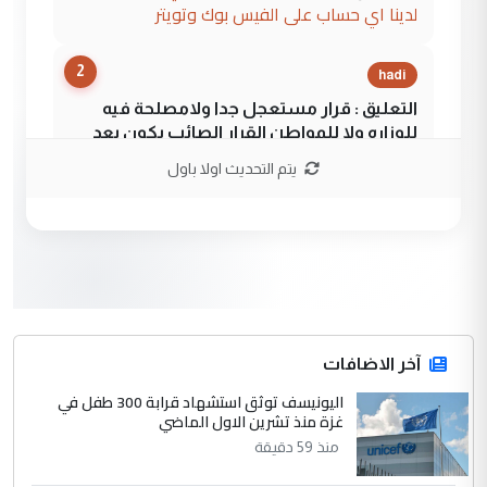
لدينا اي حساب على الفيس بوك وتويتر
2
hadi
التعليق : قرار مستعجل جدا ولامصلحة فيه
للوزاره ولا للمواطن القرار الصائب يكون بعد
الاستماع للمدير ومغرفة ...
يتم التحديث اولا باول
وزير الصحة يعفي مدير مستشفى الكرخ
الموضوع :
العام في بغداد
3
سردار
التعليق : واحد من عصابة علي ماما يسقط
جنسية الرافد الثالث للعراق ومن اصول عريقة
ابا فرات ...
آخر الاضافات
الجواهري يرد على صدام حسين سل
اليونيسف توثق استشهاد قرابة 300 طفل في
الموضوع :
غزة منذ تشرين الاول الماضي
مضجعيك يابن الزنا (نص كامل)
منذ 59 دقيقة
4
سردار