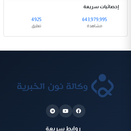
إحصائيات سريعة
4925
643,979,995
مشاهدة
تعليق
روابط سريعة