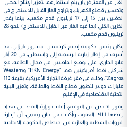
الغاز، من المفترض أن يتم استثمارهما لتعزيز الإنتاج المحلي،
وتحسين قطاع الكهرباء، ويتراوح الغاز القابل للاستخراج في
الحقلين بين 15 إلى 17 تريليون قدم مكعب، بينما يقدر
الخزين الكلي (بما فيه الغاز غير القابل للاستخراج) بنحو 28
تريليون قدم مكعب.
وكان رئيس حكومة إقليم كردستان، مسرور بارزاني، قد
أشرف في إطار زيارته الرسمية إلى واشنطن، في 20 آيار
مايو الجاري، على توقيع اتفاقيتين في مجال الطاقة، مع
شركتي نفط أمريكيتين هما “HKN Energy” وWestern
Zagros”، وذلك في مقر غرفة التجارة الأمريكية، بقيمة 110
مليارات دولار لتطوير قطاع النفط والطاقة، وتعزيز البنية
التحتية الاقتصادية في الإقليم.
وفور الإعلان عن التوقيع، أعلنت وزارة النفط في بغداد
رفضها لتلك العقود، وأكدت في بيان رسمي، أن “إدارة
الثروات النفطية والغازية من اختصاص الحكومة الاتحادية