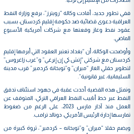
ففي تطور جديد، أفادت وكالة “رويترز”، برفع وزارة النفط
العراقية دعوى قضائية ضد حكومة إقليم كردستان، بسبب
عقود نفط وغاز وقعتها مع شركات أمريكية الأسبوع
الماضي.
وأوضحت الوكالة، أن “بغداد تعتبر العقود التي أبرمها إقليم
كردستان مع شركتي “إتش كي إن إنرغي” و”غرب زاغروس”
لتطوير حقلي الغاز “ميران” و”توبخانة كردمير” قرب مدينة
السليمانية، غير قانونية”.
وتمثل هذه القضية أحدث عقبة في جهود استئناف تدفق
النفط عبر خط أنابيب النفط العراقي التركي، المتوقف عن
العمل منذ آذار مارس 2023، على الرغم من ضغوط
تمارسها إدارة الرئيس الأمريكي، دونالد ترامب.
ويضم حقلا “ميران” و”توبخانه – كردمير”، ثروة كبيرة من