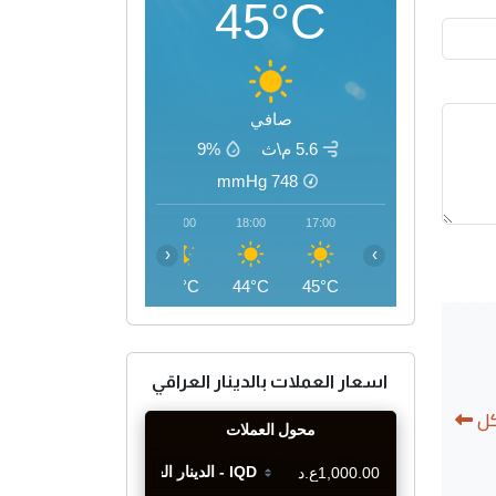
45°C
صافي
5.6 م\ث
9%
mmHg
748
21:00
20:00
19:00
18:00
17:00
‹
›
38°C
40°C
42°C
44°C
45°C
اسعار العملات بالدينار العراقي
كل