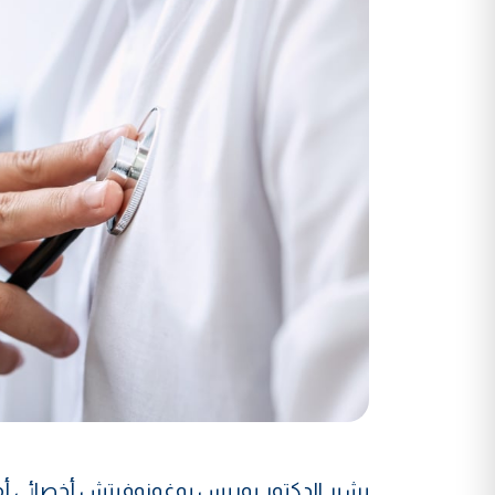
يشير الدكتور بوريس بوغونوفيتش أخصائي أمرا