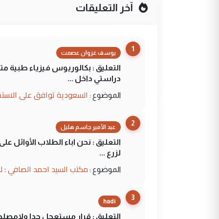
آخر التعليقات
1
يوسف غزوان عصمت
التعليق : بكالوريوس فيزياء طبية م
دراستي داخل ...
السعودية توافق على الاستمرار في إعطاء 100 منحة دراسية للطل
الموضوع :
2
عبد الأمير جاسم هليل
التعليق : نحن اباء الطلاب الأوائل ع
لزرع ...
مكتب السيد احمد الصافي : ل
الموضوع :
3
hadi
التعليق : قرار مستعجل جدا ولامصلحة