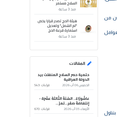
السلاح مستمر
منذ 3 ساعة
ون من
هيئة الحج تصدر قرارا يخص
"لم الشمل" وتعديل
استمارة قرعة الحج
عوامل
منذ 3 ساعة
المقالات
حتمية حصر السلاح المنفلت بيد
الدولة العراقية
الخميس 06 آب 2026
قراءات :
543
عاشُورْاءُ.. السّنَةُ الثّالثةَ عشَرَة -
إِنتفاضةُ صفَر…تمرّ...
الأربعاء 05 آب 2026
قراءات :
670
تناول