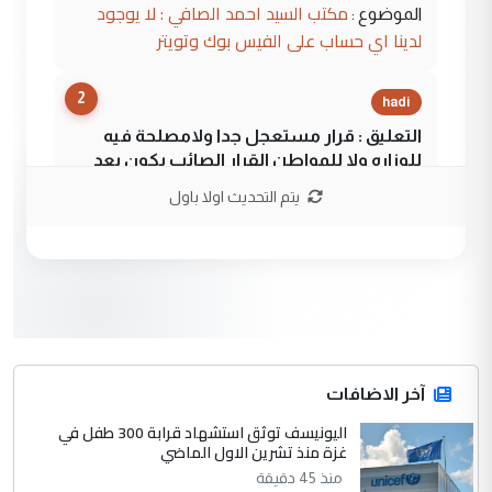
مكتب السيد احمد الصافي : لا يوجود
الموضوع :
لدينا اي حساب على الفيس بوك وتويتر
2
hadi
التعليق : قرار مستعجل جدا ولامصلحة فيه
للوزاره ولا للمواطن القرار الصائب يكون بعد
الاستماع للمدير ومغرفة ...
يتم التحديث اولا باول
وزير الصحة يعفي مدير مستشفى الكرخ
الموضوع :
العام في بغداد
3
سردار
التعليق : واحد من عصابة علي ماما يسقط
جنسية الرافد الثالث للعراق ومن اصول عريقة
ابا فرات ...
آخر الاضافات
الجواهري يرد على صدام حسين سل
اليونيسف توثق استشهاد قرابة 300 طفل في
الموضوع :
غزة منذ تشرين الاول الماضي
مضجعيك يابن الزنا (نص كامل)
منذ 45 دقيقة