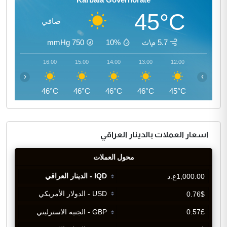
45°C
صافي
5.7 م\ث
10%
750
mmHg
17:00
16:00
15:00
14:00
13:00
12:00
‹
›
45°C
46°C
46°C
46°C
46°C
45°C
اسعار العملات بالدينار العراقي