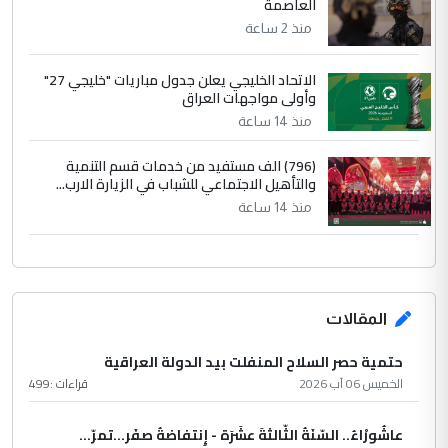
العاصمة
منذ 2 ساعة
الاتحاد الخليجي يعلن جدول مباريات "خليجي 27"
وأولى مواجهات العراق
منذ 14 ساعة
(796) الف مستفيد من خدمات قسم التنمية
والتأهيل الاجتماعي للشباب في الزيارة الارب...
منذ 14 ساعة
المقالات
حتمية حصر السلاح المنفلت بيد الدولة العراقية
الخميس 06 آب 2026
قراءات :
499
عاشُورْاءُ.. السّنَةُ الثّالثةَ عشَرَة - إِنتفاضةُ صفَر…تمرّ...