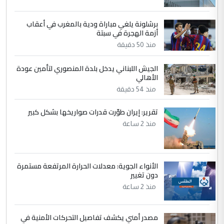
4
سردار
برشلونة يلغي مباراة ودية بالمغرب في أعقاب
التعليق : واحد من عصابة علي ماما يسقط
أزمة الهجرة في سبتة
جنسية الرافد الثالث للعراق ومن اصول عريقة
منذ 50 دقيقة
ابا فرات ...
الجواهري يرد على صدام حسين سل
الموضوع :
الجيش اللبناني يدخل بلدة المنصوري لتأمين عودة
مضجعيك يابن الزنا (نص كامل)
الأهالي
منذ 54 دقيقة
5
حيدر عاشور
تقرير: إيران طوّرت قدرات صواريخها بشكل كبير
التعليق : تحياتي لك استاذ حامدتركان. كلام
منذ 2 ساعة
دقيق ومسؤول؛ فالاستثمار الحقيقي للإنسان
وثروات البلد يعتمد على الكفاءة ...
بين الإهمال واغتصاب الأرض.. بلاد
الموضوع :
الأنواء الجوية: معدلات الحرارة المرتفعة مستمرة
الرافدين تعاني الجفاف والتصحر!!
دون تغيير
منذ 2 ساعة
مصدر أمني يكشف تفاصيل التحركات الأمنية في