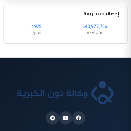
إحصائيات سريعة
4925
643,977,766
مشاهدة
تعليق