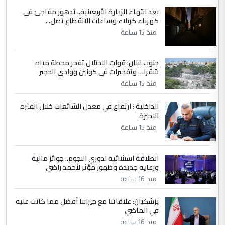
الاستماع للمدير ومغرفة ...
بعد انتهاء الزيارة الأربعينية.. تدهور مفاجئ في
كهرباء كربلاء وساعات الانقطاع تصل...
وزير الصحة يعفي مدير مستشفى الكرخ
الموضوع :
العام في بغداد
منذ 15 ساعة
جنوب لبنان: قوات الاحتلال تفجر محطة مياه
4
سردار
شقرا… وتفجيرات في كونين ووادي الحجير
التعليق : واحد من عصابة علي ماما يسقط
منذ 15 ساعة
جنسية الرافد الثالث للعراق ومن اصول عريقة
ابا فرات ...
الداخلية : ارتفاع في معدل الشائعات خلال الفترة
الاخيرة
الجواهري يرد على صدام حسين سل
الموضوع :
مضجعيك يابن الزنا (نص كامل)
منذ 15 ساعة
انطلاقة استثنائية لدوري النجوم.. جوائز مالية
5
سردار
ورعاية جديدة وظهور مؤثر لأحمد راضي
التعليق : واحد من عصابة علي ماما يسقط
منذ 16 ساعة
جنسية الرافد الثالث للعراق ومن اصول عريقة
ابا فرات ...
بزشكيان: علاقاتنا مع جيراننا أفضل مما كانت عليه
في الماضي
الجواهري يرد على صدام حسين سل
الموضوع :
مضجعيك يابن الزنا (نص كامل)
منذ 16 ساعة