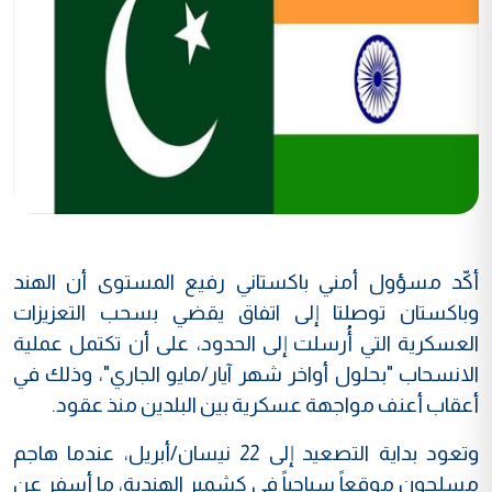
أكّد مسؤول أمني باكستاني رفيع المستوى أن الهند
وباكستان توصلتا إلى اتفاق يقضي بسحب التعزيزات
العسكرية التي أُرسلت إلى الحدود، على أن تكتمل عملية
الانسحاب "بحلول أواخر شهر آيار/مايو الجاري"، وذلك في
أعقاب أعنف مواجهة عسكرية بين البلدين منذ عقود.
وتعود بداية التصعيد إلى 22 نيسان/أبريل، عندما هاجم
مسلحون موقعاً سياحياً في كشمير الهندية، ما أسفر عن