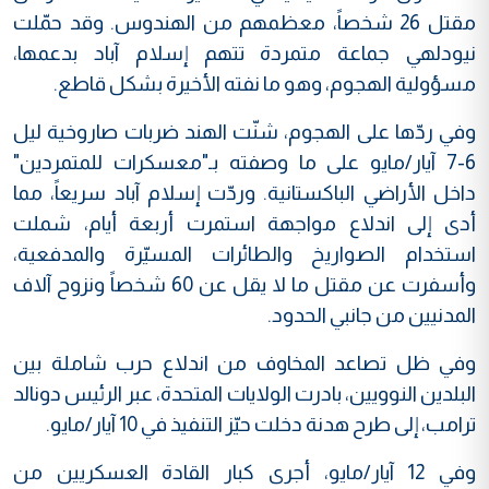
مقتل 26 شخصاً، معظمهم من الهندوس. وقد حمّلت
نيودلهي جماعة متمردة تتهم إسلام آباد بدعمها،
مسؤولية الهجوم، وهو ما نفته الأخيرة بشكل قاطع.
وفي ردّها على الهجوم، شنّت الهند ضربات صاروخية ليل
6-7 آيار/مايو على ما وصفته بـ"معسكرات للمتمردين"
داخل الأراضي الباكستانية. وردّت إسلام آباد سريعاً، مما
أدى إلى اندلاع مواجهة استمرت أربعة أيام، شملت
استخدام الصواريخ والطائرات المسيّرة والمدفعية،
وأسفرت عن مقتل ما لا يقل عن 60 شخصاً ونزوح آلاف
المدنيين من جانبي الحدود.
وفي ظل تصاعد المخاوف من اندلاع حرب شاملة بين
البلدين النوويين، بادرت الولايات المتحدة، عبر الرئيس دونالد
ترامب، إلى طرح هدنة دخلت حيّز التنفيذ في 10 آيار/مايو.
وفي 12 آيار/مايو، أجرى كبار القادة العسكريين من