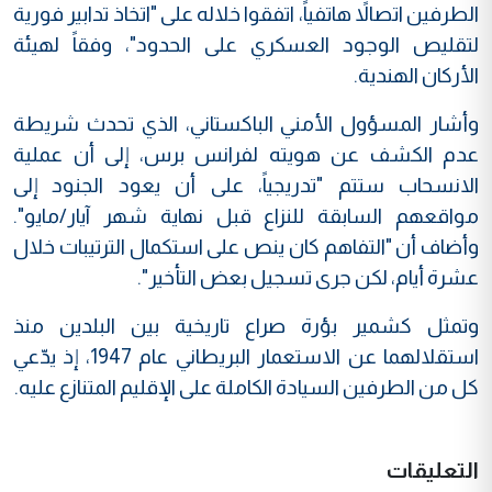
الطرفين اتصالاً هاتفياً، اتفقوا خلاله على "اتخاذ تدابير فورية
لتقليص الوجود العسكري على الحدود"، وفقاً لهيئة
الأركان الهندية.
وأشار المسؤول الأمني الباكستاني، الذي تحدث شريطة
عدم الكشف عن هويته لفرانس برس، إلى أن عملية
الانسحاب ستتم "تدريجياً، على أن يعود الجنود إلى
مواقعهم السابقة للنزاع قبل نهاية شهر آيار/مايو".
وأضاف أن "التفاهم كان ينص على استكمال الترتيبات خلال
عشرة أيام، لكن جرى تسجيل بعض التأخير".
وتمثل كشمير بؤرة صراع تاريخية بين البلدين منذ
استقلالهما عن الاستعمار البريطاني عام 1947، إذ يدّعي
كل من الطرفين السيادة الكاملة على الإقليم المتنازع عليه.
التعليقات