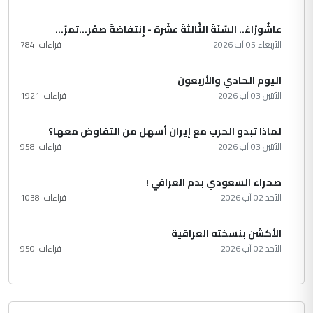
عاشُورْاءُ.. السّنَةُ الثّالثةَ عشَرَة - إِنتفاضةُ صفَر…تمرّ...
الأربعاء 05 آب 2026
قراءات :
784
اليوم الحادي والأربعون
الأثنين 03 آب 2026
قراءات :
1921
لماذا تبدو الحرب مع إيران أسهل من التفاوض معها؟
الأثنين 03 آب 2026
قراءات :
958
صحراء السعودي بدم العراقي !
الأحد 02 آب 2026
قراءات :
1038
الأكشن بنسخته العراقية
الأحد 02 آب 2026
قراءات :
950