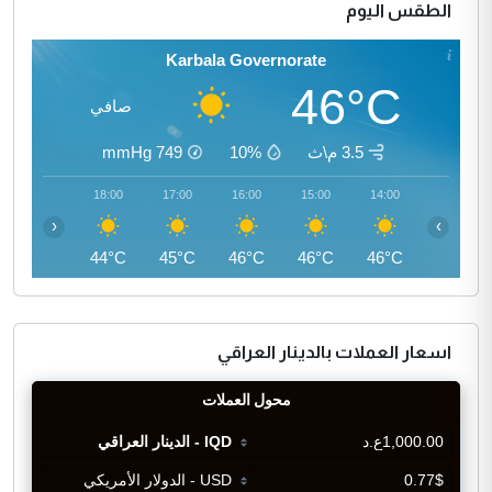
الطقس اليوم
Karbala Governorate
46°C
صافي
3.5 م\ث
10%
749
mmHg
19:00
18:00
17:00
16:00
15:00
14:00
‹
›
42°C
44°C
45°C
46°C
46°C
46°C
اسعار العملات بالدينار العراقي