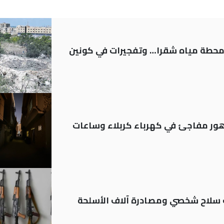
ر محطة مياه شقرا… وتفجيرات في كونين
 تدهور مفاجئ في كهرباء كربلاء وساعات
ة: تسجيل أكثر من 20 ألف سلاح شخصي ومصادرة آلاف الأسلحة