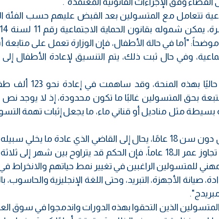
ى القضاء وفق الإجراءات القانونية المعتمدة".
ماعية تتعامل مع المتسولين بعد القبض عليهم حسب الفئة ال
موضحاً: "أما في حالة الأطفال، فإن الوزارة تعمل على متابعة
جتماعية، وفي حال ثبت ذلك، يتم التنسيق لإعادة الأطفال إلى
وذكر أن "أكثر من مليوني طفل مشمولين حاليًا بهذه المنح
المتبعة بحق المتسولين غالبًا ما تكون محدودة، إذ لا يوجد نص 
يطة مثل مناديل أو قناني ماء، ما يجعل إثبات تهمة التسول 
وأكد "في حال إلقاء القبض على طفل متسول دون سن 18 عامًا، يحال إلى القاضي الذي عادة ما يخلي 
ذويه بعد توقيف لا يتجاوز عشرة أيام، أما من تجاوز عمر الـ18 عاماً، فإن الحكم قد يتراوح بين شهر إ
ب المهني للمتسولين الراغبين في تغيير نمط حياتهم والانخراط 
، صيانة الأجهزة، التبريد، وحتى اللغة الإنجليزية والحاسوب، با
ريدج".
متسولين الذين التحقوا بهذه الدورات واندمجوا في سوق العم