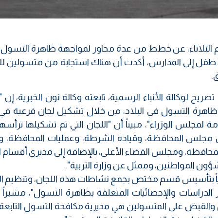
وم الثلاثاء، عن خطط من عدة محاور لمواجهة ظاهرة التسول، 
لى أن المنحة الطلابية أعادت 123 ألف طفل إلى المدارس، أكدت أن هناك استجابة من متسولين
.
ح لوكالة الأنباء الرسمية، تابعته وكالة نون الخبرية، إن "ا
وات منذ العام 2010 لمعالجة ظاهرة التسول في البلاد، من خلال تشكيل لجان فرعية 
مة لمجلس الوزراء"، مبيناً أن "اللجان التي تم تشكيلها ترأسه
مجلس المحافظة، وقيادة الشرطة، وعمليات المحافظة، 
محافظة، ومجلس القضاء الأعلى، بالإضافة إلى مديري أقسام ا
ؤون المواطنين، وممثل عن وزارة التربية".
زارة أصدرت العام 2015 أمراً وزارياً بتأسيس قسم مختص بجمع نشاطات هذه اللجان، وتنظيم
لدراسات والإحصائيات المتعلقة بظاهرة التسول"، مشيراً إ
 والقبض على المتسولين هي مديرية مكافحة التسول التابعة ل