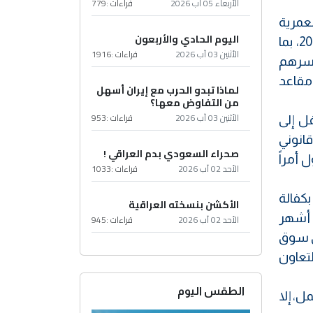
الأربعاء 05 آب 2026
قراءات :
779
عمرية
اليوم الحادي والأربعون
والحالة الاجتماعية، فإذا كان المتسول رب أسرة، يمكن شموله بقانون الحماية الاجتماعية رقم 11 لسنة 2014، بما
الأثنين 03 آب 2026
قراءات :
1916
 أسرهم
 مقاعد
لماذا تبدو الحرب مع إيران أسهل
من التفاوض معها؟
الأثنين 03 آب 2026
قراءات :
953
ة، وقد ساهمت في إعادة نحو 123 ألف طفل إلى
قانوني
صحراء السعودي بدم العراقي !
أمراً
الأحد 02 آب 2026
قراءات :
1033
سبيله بكفالة
الأكشن بنسخته العراقية
لى ثلاثة أشهر
الأحد 02 آب 2026
قراءات :
945
في سوق
لتعاون
الطقس اليوم
ل، إلا