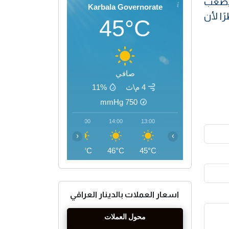
 يصعب
Karbala Governorate
ًا لأن
45°C
صافي
4 م\ث
11%
mmHg
750
17:00
16:00
15:00
14:00
13:00
‹
›
45°C
46°C
46°C
46°C
45°C
اسعار العملات بالدينار العراقي