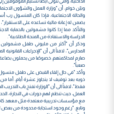
الداخلية، والتي تتولى أيضًا تسليم الموقوفين إل
وبيّن خوام، أن "وزارة العمل والشؤون الاجت
يضمن له إعانة مالية تساعده على الاستقرار"، 
والتأكد مما إذا كانوا مشمولين بالحماية الا
الدراسة والاستفادة من المنحة الطلابية".
المدارس"، لافتاً الى أن "الإجراءات القانونية 
صارم لمحاكمتهم، خصوصًا من يحملون بضاعة بس
صعباً".
فقط"، لافتاً الى أن "الوزارة تفتح باب التدري
العمل، حيث تنظم لهم دورات في النجارة، الحدادة
مع مؤسسات تدريبية معتمدة مثل معهد كامب
وتابع: "رغم وجود استجابة محدودة من بعض ال