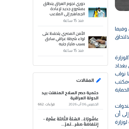
دوري نجوم العراق ينطلق
بمشروع جديد لإعادة
الجماهير إلى الملاعب
منذ 15 ساعة
وفيما
الأمن المصري يتحفظ على
 للالتحاق
لواء شرطة عراقي سابق
بسبب مليار جنيه
منذ 15 ساعة
لوزارة
في بغداد
ا نواب
المقالات
ومكتب
لحماية
حتمية حصر السلاح المنفلت بيد
الدولة العراقية
الخميس 06 آب 2026
قراءات :
662
 الندوات
لى أن
عاشُورْاءُ.. السّنَةُ الثّالثةَ عشَرَة -
وزارة
إِنتفاضةُ صفَر…تمرّ...