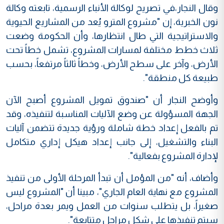
وقال النجار،في تصريح لوكالة الأنباء الرسمية، تابعته وكالة
نون الخبرية، إن "مشروع المترو يُعد من المشاريع الحيوية
والاستراتيجية التي طال انتظارها، وأن الحكومة وضعت
ثلاث خطط مختلفة لمسارات المشروع، تشمل خطاً تحت
الأرض، وآخر على سطح الأرض، وخطاً ثالثاً مرتفعاً، بحسب
طبيعة كل منطقة".
وأوضح النجار أن "صندوق تمويل المشروع أصبح الآن
الجهة المسؤولة عن وضع الآليات المناسبة لتنفيذه، وقد
تم بالفعل إعداد خطة شاملة ورؤية جديدة تتضمن آليات
البناء والتشغيل، إلى جانب إعداد هيكل إداري متكامل
لإدارة المشروع بفعالية".
وأضاف، أنه "من المؤمل أن تبدأ المرحلة الأولى من تنفيذ
المشروع مع نهاية العام الجاري"، مبينا أن "المشروع ليس
صغيراً، بل يتطلب سنوات من العمل ويمر بعدة مراحل،
سيتم تنفيذها على شكل مراحل متتابعة".