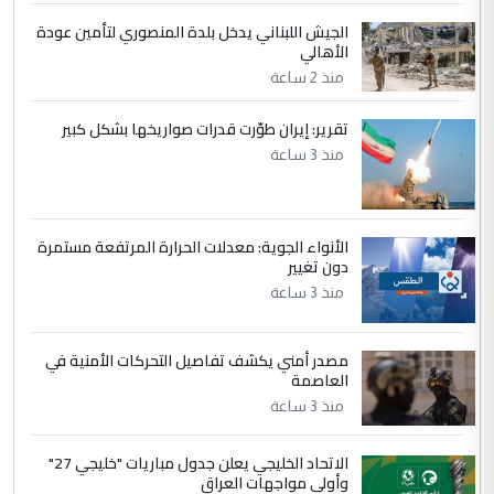
الجواهري يرد على صدام حسين سل
الموضوع :
الجيش اللبناني يدخل بلدة المنصوري لتأمين عودة
مضجعيك يابن الزنا (نص كامل)
الأهالي
منذ 2 ساعة
5
حيدر عاشور
تقرير: إيران طوّرت قدرات صواريخها بشكل كبير
التعليق : تحياتي لك استاذ حامدتركان. كلام
منذ 3 ساعة
دقيق ومسؤول؛ فالاستثمار الحقيقي للإنسان
وثروات البلد يعتمد على الكفاءة ...
بين الإهمال واغتصاب الأرض.. بلاد
الموضوع :
الأنواء الجوية: معدلات الحرارة المرتفعة مستمرة
الرافدين تعاني الجفاف والتصحر!!
دون تغيير
منذ 3 ساعة
مصدر أمني يكشف تفاصيل التحركات الأمنية في
العاصمة
منذ 3 ساعة
الاتحاد الخليجي يعلن جدول مباريات "خليجي 27"
وأولى مواجهات العراق