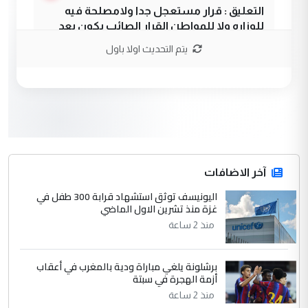
التعليق : قرار مستعجل جدا ولامصلحة فيه
للوزاره ولا للمواطن القرار الصائب يكون بعد
الاستماع للمدير ومغرفة ...
يتم التحديث اولا باول
وزير الصحة يعفي مدير مستشفى الكرخ
الموضوع :
العام في بغداد
3
سردار
التعليق : واحد من عصابة علي ماما يسقط
جنسية الرافد الثالث للعراق ومن اصول عريقة
ابا فرات ...
آخر الاضافات
الجواهري يرد على صدام حسين سل
اليونيسف توثق استشهاد قرابة 300 طفل في
الموضوع :
غزة منذ تشرين الاول الماضي
مضجعيك يابن الزنا (نص كامل)
منذ 2 ساعة
4
سردار
برشلونة يلغي مباراة ودية بالمغرب في أعقاب
التعليق : واحد من عصابة علي ماما يسقط
أزمة الهجرة في سبتة
جنسية الرافد الثالث للعراق ومن اصول عريقة
منذ 2 ساعة
ابا فرات ...