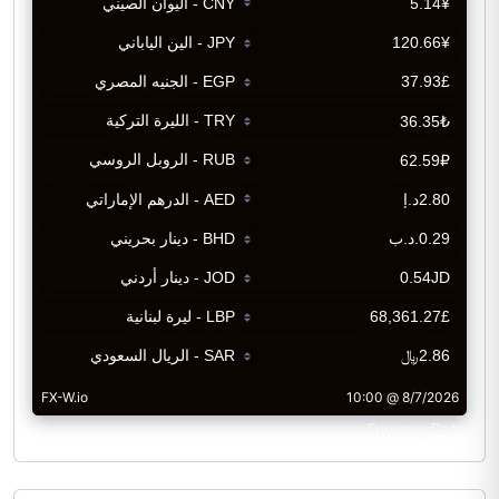
CurrencyRate