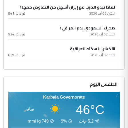
لماذا تبدو الحرب مع إيران أسهل من التفاوض معها؟
الأثنين 03 آب 2026
قراءات :
841
صحراء السعودي بدم العراقي !
الأحد 02 آب 2026
قراءات :
924
الأكشن بنسخته العراقية
الأحد 02 آب 2026
قراءات :
839
الطقس اليوم
Karbala Governorate
46°C
صافي
5.2 م\ث
9%
749
mmHg