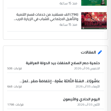
منذ 15 ساعة
(796) الف مستفيد من خدمات قسم التنمية
والتأهيل الاجتماعي للشباب في الزيارة الارب...
منذ 15 ساعة
المقالات
حتمية حصر السلاح المنفلت بيد الدولة العراقية
الخميس 06 آب 2026
قراءات :
508
عاشُورْاءُ.. السّنَةُ الثّالثةَ عشَرَة - إِنتفاضةُ صفَر…تمرّ...
الأربعاء 05 آب 2026
قراءات :
648
اليوم الحادي والأربعون
الأثنين 03 آب 2026
قراءات :
1798