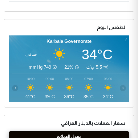
الطقس اليوم
Karbala Governorate
34°C
صافي
5.5 م\ث
21%
749
mmHg
11:00
10:00
09:00
08:00
07:00
06:00
‹
›
43°C
41°C
39°C
36°C
35°C
34°C
اسعار العملات بالدينار العراقي