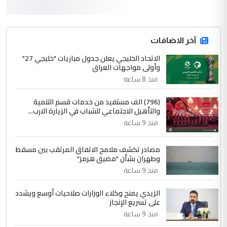
سردار
التعليق : واحد من عصابة علي ماما يسقط
جنسية الرافد الثالث للعراق ومن اصول عريقة
ابا فرات ...
آخر الاضافات
الجواهري يرد على صدام حسين سل
الاتحاد الخليجي يعلن جدول مباريات "خليجي 27"
الموضوع :
وأولى مواجهات العراق
مضجعيك يابن الزنا (نص كامل)
منذ 8 ساعة
4
سردار
(796) الف مستفيد من خدمات قسم التنمية
والتأهيل الاجتماعي للشباب في الزيارة الارب...
التعليق : واحد من عصابة علي ماما يسقط
منذ 9 ساعة
جنسية الرافد الثالث للعراق ومن اصول عريقة
ابا فرات ...
مصادر تكشف ملامح الاتفاق المرتقب بين مسقط
الجواهري يرد على صدام حسين سل
الموضوع :
وطهران بشأن "مضيق هرمز"
مضجعيك يابن الزنا (نص كامل)
منذ 9 ساعة
الزيدي يمنح وكلاء الوزارات صلاحيات أوسع ويشدد
5
حيدر عاشور
على تسريع الإنجاز
التعليق : تحياتي لك استاذ حامدتركان. كلام
منذ 9 ساعة
دقيق ومسؤول؛ فالاستثمار الحقيقي للإنسان