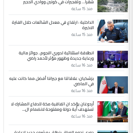
شقرا… وتفجيرات في كونين ووادي الحجير
التعليق : واحد من عصابة علي ماما يسقط
منذ 15 ساعة
جنسية الرافد الثالث للعراق ومن اصول عريقة
ابا فرات ...
الداخلية : ارتفاع في معدل الشائعات خلال الفترة
الاخيرة
الجواهري يرد على صدام حسين سل
الموضوع :
مضجعيك يابن الزنا (نص كامل)
منذ 15 ساعة
انطلاقة استثنائية لدوري النجوم.. جوائز مالية
5
سردار
ورعاية جديدة وظهور مؤثر لأحمد راضي
التعليق : واحد من عصابة علي ماما يسقط
منذ 16 ساعة
جنسية الرافد الثالث للعراق ومن اصول عريقة
ابا فرات ...
بزشكيان: علاقاتنا مع جيراننا أفضل مما كانت عليه
في الماضي
الجواهري يرد على صدام حسين سل
الموضوع :
مضجعيك يابن الزنا (نص كامل)
منذ 16 ساعة
أردوغان يؤكد ان اتفاقية مكة للدفاع المشترك لا
تستهدف أية دولة ومفتوحة لانضمام ال...
منذ 16 ساعة
دوري نجوم العراق ينطلق بمشروع جديد لإعادة