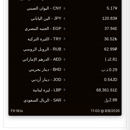
CurrencyRate