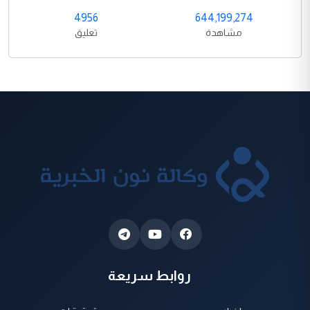
4956
644,199,274
مشاهدة
تعليق
روابط سريعة