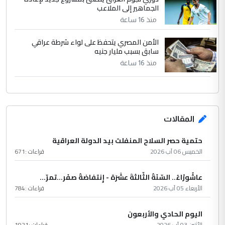
الجماهير إلى الملاعب
منذ 16 ساعة
الأمن المصري يتحفظ على لواء شرطة عراقي
سابق بسبب مليار جنيه
منذ 16 ساعة
المقالات
حتمية حصر السلاح المنفلت بيد الدولة العراقية
الخميس 06 آب 2026
قراءات :
671
عاشُورْاءُ.. السّنَةُ الثّالثةَ عشَرَة - إِنتفاضةُ صفَر…تمرّ...
الأربعاء 05 آب 2026
قراءات :
784
اليوم الحادي والأربعون
الأثنين 03 آب 2026
قراءات :
1921