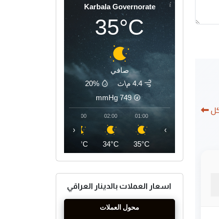
Karbala Governorate
35°C
صافي
4.4 م\ث
20%
mmHg
749
كل
05:00
04:00
03:00
02:00
01:00
‹
›
32°C
33°C
34°C
34°C
35°C
اسعار العملات بالدينار العراقي