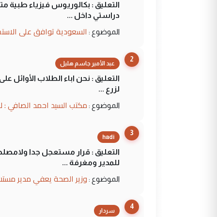
التعليق : بكالوريوس فيزياء طبية م
دراستي داخل ...
السعودية توافق على الاستمرار في إعطاء 100 منحة دراسية للطل
الموضوع :
2
عبد الأمير جاسم هليل
التعليق : نحن اباء الطلاب الأوائل ع
لزرع ...
مكتب السيد احمد الصافي : ل
الموضوع :
3
hadi
التعليق : قرار مستعجل جدا ولامصلحة
للمدير ومغرفة ...
وزير الصحة يعفي مدير مستش
الموضوع :
4
سردار