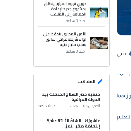
دوري نجوم العراق ينطلق
بمشروع جديد لإعادة
الجماهير إلى الملاعب
منذ 3 ساعة
الأمن المصري يتحفظ على
لواء شرطة عراقي سابق
بسبب مليار جنيه
منذ 3 ساعة
ات في
ذت بعد
المقالات
حتمية حصر السلاح المنفلت بيد
زتهما
الدولة العراقية
الخميس 06 آب 2026
قراءات :
589
تعليم
عاشُورْاءُ.. السّنَةُ الثّالثةَ عشَرَة -
إِنتفاضةُ صفَر…تمرّ...