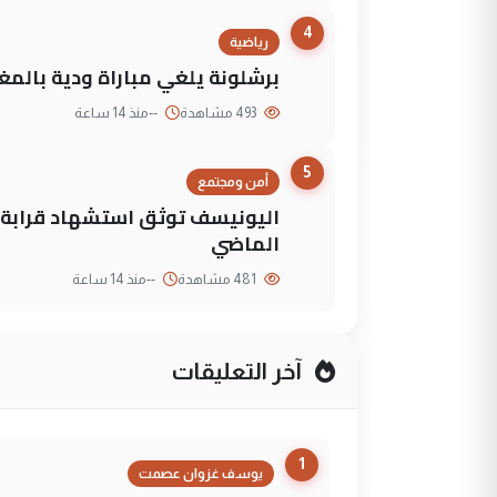
4
رياضية
برشلونة يلغي مباراة ودية بالمغ
493 مشاهدة
--
منذ 14 ساعة
5
أمن ومجتمع
الماضي
481 مشاهدة
--
منذ 14 ساعة
آخر التعليقات
1
يوسف غزوان عصمت